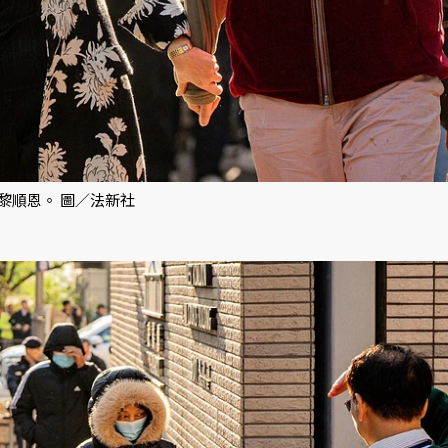
黎順恩。 圖／法新社