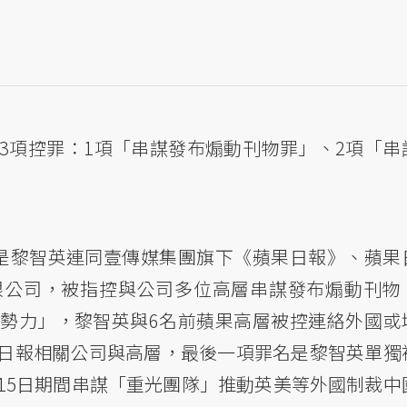
3項控罪：1項「串謀發布煽動刊物罪」、2項「串
是黎智英連同壹傳媒集團旗下《蘋果日報》、蘋果
限公司，被指控與公司多位高層串謀發布煽動刊物
勢力」，黎智英與6名前蘋果高層被控連絡外國或
日報相關公司與高層，最後一項罪名是黎智英單獨
年2月15日期間串謀「重光團隊」推動英美等外國制裁中