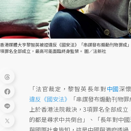
香港媒體大亨黎智英被控違反《國安法》「串謀發布煽動刊物罪成」
項罪名全部成立，最高可能面臨終身監禁。 圖／法新社
「法官裁定，黎智英長年對
中國
深
違反《國安法》
「串謀發布煽動刊物罪
上於香港法院裁決，3項罪名全部成立
的都是尋求中共倒台」、「長年對中國
與國際社會皆知，這是中國與港府透過