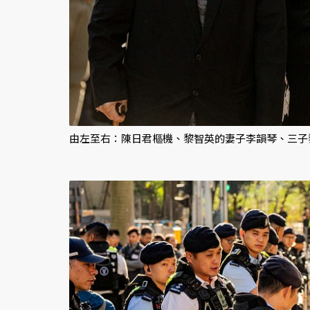
由左至右：陳日君樞機、黎智英的妻子李韻琴、三子