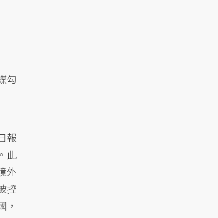
謀勾
日報
。此
境外
被控
國，