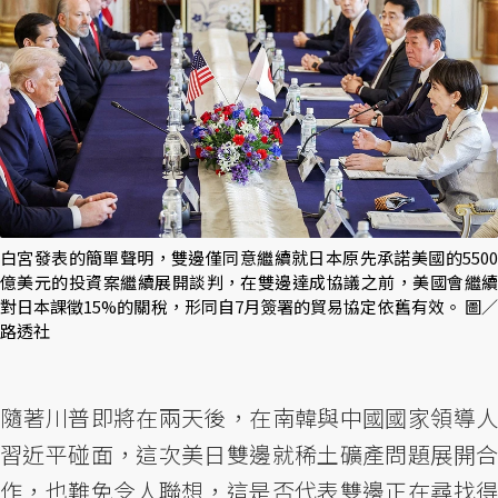
白宮發表的簡單聲明，雙邊僅同意繼續就日本原先承諾美國的5500
億美元的投資案繼續展開談判，在雙邊達成協議之前，美國會繼續
對日本課徵15%的關稅，形同自7月簽署的貿易協定依舊有效。 圖／
路透社
隨著川普即將在兩天後，在南韓與中國國家領導人
習近平碰面，這次美日雙邊就稀土礦產問題展開合
作，也難免令人聯想，這是否代表雙邊正在尋找得