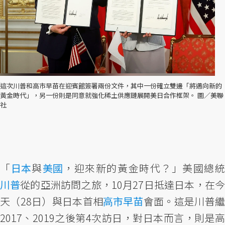
這次川普和高市早苗在迎賓館簽署兩份文件，其中一份確立雙邊「將邁向新的
黃金時代」，另一份則是同意就強化稀土供應鏈展開美日合作框架。 圖／美聯
社
「
日本
與
美國
，迎來新的黃金時代？」美國總
川普
從的亞洲訪問之旅，10月27日抵達日本，在今
天（28日）與日本首相
高市早苗
會面。這是川普
2017、2019之後第4次訪日，對日本而言，則是高