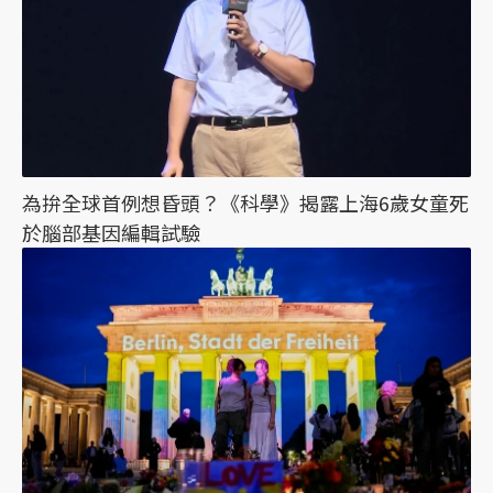
為拚全球首例想昏頭？《科學》揭露上海6歲女童死
於腦部基因編輯試驗