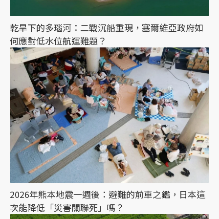
乾旱下的多瑙河：二戰沉船重現，塞爾維亞政府如
何應對低水位航運難題？
2026年熊本地震一週後：避難的前車之鑑，日本這
次能降低「災害關聯死」嗎？