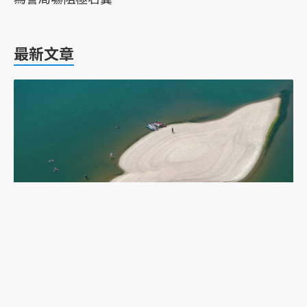
最新文章
乾旱下的多瑙河：二戰沉船重現，塞爾維亞政府如
何應對低水位航運難題？