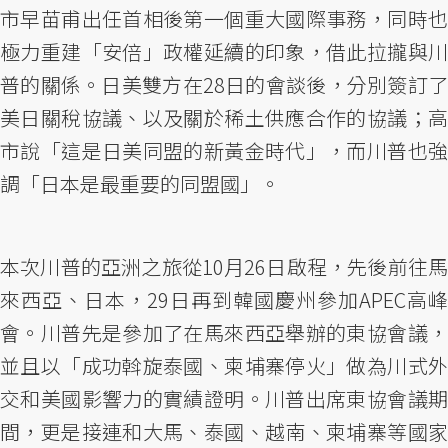
市早苗甫出任首相後第一個重大國際事務，同時也
極力重建「安倍」政權延續的印象，借此拉攏與川
普的關係。日美雙方在28日的會談後，分別簽訂了
美日關稅協議、以及關於稀土供應合作的協議；高
市說「這是日美同盟的新黃金時代」，而川普也強
調「日本是最重要的同盟國」。
本次川普的亞洲之旅從10月26日啟程，先後前往馬
來西亞、日本，29日再到韓國慶州參加APEC高峰
會。川普先是參加了在馬來西亞舉辦的東協會議，
並且以「成功斡旋泰國、柬埔寨停火」做為川式外
交和美國影響力的實績證明。川普出席東協會議期
間，更是接連和大馬、泰國、越南、柬埔寨等國家