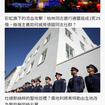
彩虹旗下的流血攻擊：柏林同志遊行遇襲造成1死29
傷，極端主義如何威脅德國同志社群？
杜絕新納粹的聖地巡禮？奧地利將希特勒出生地改
為警局嚇阻極右翼