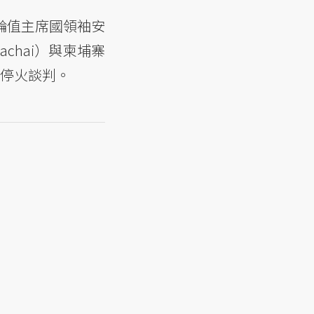
輪值主席國領袖安
achai）與柬埔寨
舉行停火談判。