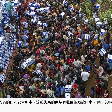
棉吉省的巴考安置所中，流離失所的柬埔寨難民領取飲用水。 圖／美