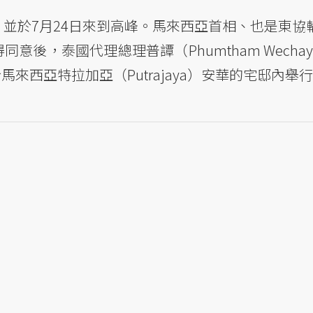
，並於7月24日來到高峰。馬來西亞首相、也是東協
獲得同意後，泰國代理總理普譚（Phumtham Wechay
日於馬來西亞特拉加亞（Putrajaya）安華的宅邸內