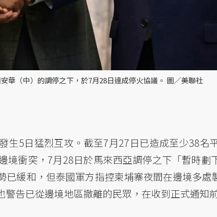
華（中）的調停之下，於7月28日達成停火協議。 圖／美聯社
生5日猛烈互攻。截至7月27日已造成至少38名平
邊境衝突，7月28日於馬來西亞調停之下「暫時劃
勢已緩和，但泰國軍方指控柬埔寨夜間在邊境多處
也警告已從邊境地區撤離的民眾，在收到正式通知