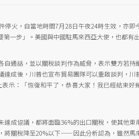
停火，自當地時間7月28日午夜24時生效，亦即
要第一步」。美國與中國駐馬來西亞大使，也都有
各自通話，並以關稅談判作為威脅，表示雙方若持
議達成後，川普也宣布貿易團隊可以重啟談判，川
cial 上表示：「恢復和平了，恭喜大家！我已經結束
未達成協議，都將面臨36%的出口關稅，使其他東
，將關稅降至20%以下——因此分析認為，雖然馬