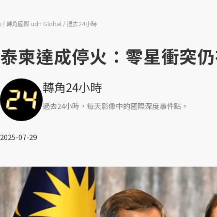
n
轉角國際 udn Global
過去24小時
泰柬達成停火：零星衝突仍
轉角24小時
過去24小時，每天影像中的國際深度事件點。
2025-07-29