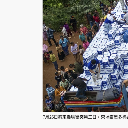
7月26日泰柬邊境衝突第三日，柬埔寨奧多