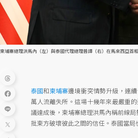
柬埔寨總理洪馬內（左）與泰國代理總理普譚（右）在馬來西亞首相安
泰國
和
柬埔寨
邊境衝突情勢升級，連續發
萬人流離失所。這場十幾年來最嚴重的
議達成後，柬埔寨總理洪馬內稱前線局
批柬方破壞彼此之間的信任。泰國當局