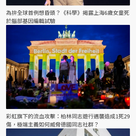
為拚全球首例想昏頭？《科學》揭露上海6歲女童死
於腦部基因編輯試驗
彩虹旗下的流血攻擊：柏林同志遊行遇襲造成1死29
傷，極端主義如何威脅德國同志社群？