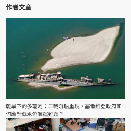
作者文章
乾旱下的多瑙河：二戰沉船重現，塞爾維亞政府如
何應對低水位航運難題？