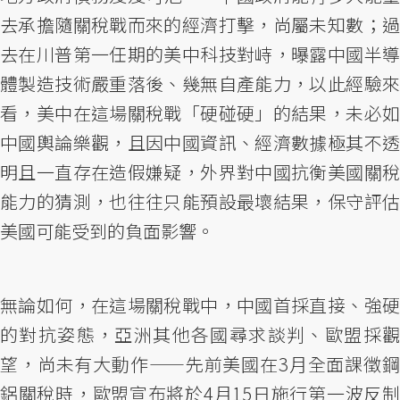
去承擔隨關稅戰而來的經濟打擊，尚屬未知數；過
去在川普第一任期的美中科技對峙，曝露中國半導
體製造技術嚴重落後、幾無自產能力，以此經驗來
看，美中在這場關稅戰「硬碰硬」的結果，未必如
中國輿論樂觀，且因中國資訊、經濟數據極其不透
明且一直存在造假嫌疑，外界對中國抗衡美國關稅
能力的猜測，也往往只能預設最壞結果，保守評估
美國可能受到的負面影響。
無論如何，在這場關稅戰中，中國首採直接、強硬
的對抗姿態，亞洲其他各國尋求談判、歐盟採觀
望，尚未有大動作——先前美國在3月全面課徵鋼
鋁關稅時，歐盟宣布將於4月15日施行第一波反制