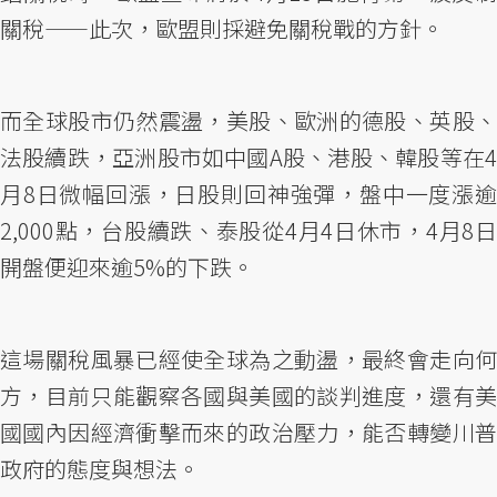
關稅——此次，歐盟則採避免關稅戰的方針。
而全球股市仍然震盪，美股、歐洲的德股、英股、
法股續跌，亞洲股市如中國A股、港股、韓股等在4
月8日微幅回漲，日股則回神強彈，盤中一度漲逾
2,000點，台股續跌、泰股從4月4日休市，4月8日
開盤便迎來逾5%的下跌。
這場關稅風暴已經使全球為之動盪，最終會走向何
方，目前只能觀察各國與美國的談判進度，還有美
國國內因經濟衝擊而來的政治壓力，能否轉變川普
政府的態度與想法。