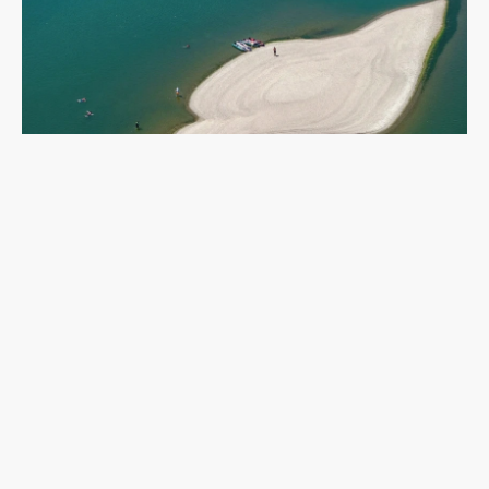
乾旱下的多瑙河：二戰沉船重現，塞爾維亞政府如
何應對低水位航運難題？