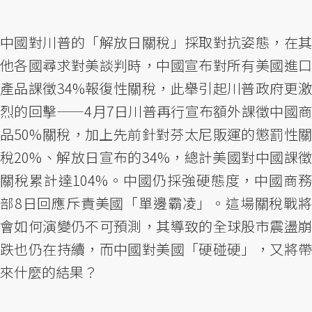
中國對川普的「解放日關稅」採取對抗姿態，在其
他各國尋求對美談判時，中國宣布對所有美國進口
產品課徵34%報復性關稅，此舉引起川普政府更激
烈的回擊——4月7日川普再行宣布額外課徵中國商
品50%關稅，加上先前針對芬太尼販運的懲罰性關
稅20%、解放日宣布的34%，總計美國對中國課徵
關稅累計達104%。中國仍採強硬態度，中國商務
部8日回應斥責美國「單邊霸凌」。這場關稅戰將
會如何演變仍不可預測，其導致的全球股市震盪崩
跌也仍在持續，而中國對美國「硬碰硬」，又將帶
來什麼的結果？