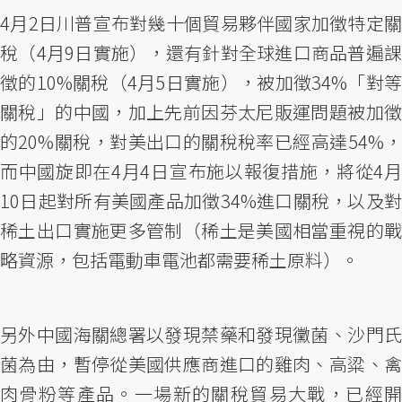
4月2日川普宣布對幾十個貿易夥伴國家加徵特定關
稅（4月9日實施），還有針對全球進口商品普遍課
徵的10%關稅（4月5日實施），被加徵34%「對等
關稅」的中國，加上先前因芬太尼販運問題被加徵
的20%關稅，對美出口的關稅稅率已經高達54%，
而中國旋即在4月4日宣布施以報復措施，將從4月
10日起對所有美國產品加徵34%進口關稅，以及對
稀土出口實施更多管制（稀土是美國相當重視的戰
略資源，包括電動車電池都需要稀土原料）。
另外中國海關總署以發現禁藥和發現黴菌、沙門氏
菌為由，暫停從美國供應商進口的雞肉、高粱、禽
肉骨粉等產品。一場新的關稅貿易大戰，已經開