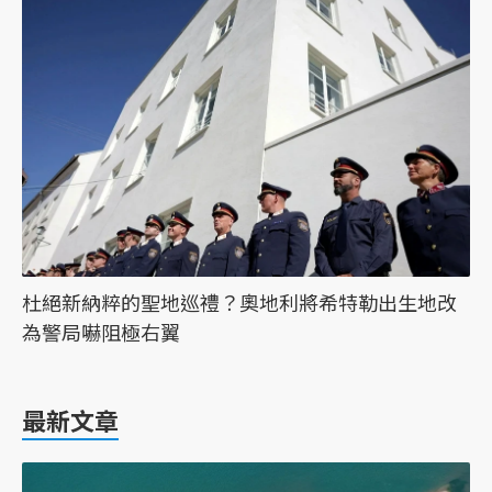
杜絕新納粹的聖地巡禮？奧地利將希特勒出生地改
為警局嚇阻極右翼
最新文章