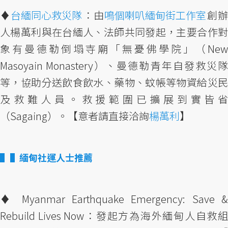
♦︎
台緬同心救災隊
：由
鳴個喇叭緬甸街工作室
創
人楊萬利與在台緬人、法師共同發起，主要合作對
象有曼德勒倒塌寺廟「無憂佛學院」（New
Masoyain Monastery）、曼德勒青年自發救災隊
等，協助分送飲食飲水、藥物、蚊帳等物資給災民
及救難人員。救援範圍已擴展到實皆省
（Sagaing）。【意者請直接洽詢
楊萬利
】
▌緬甸社運人士推薦
♦︎ Myanmar Earthquake Emergency: Save &
Rebuild Lives Now：發起方為海外緬甸人自救組