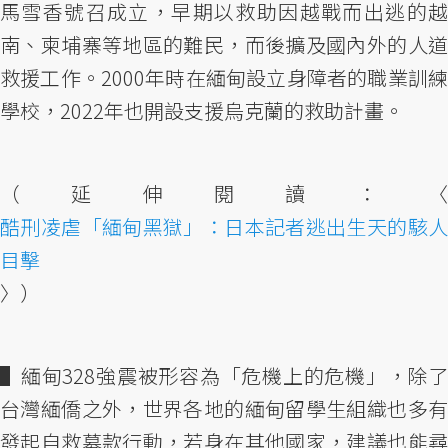
馬雪香號召成立，早期以救助因越戰而出逃的越
南、柬埔寨等地區的難民，而後擴及國內外的人道
救援工作。2000年時在緬甸設立身障者的職業訓練
學校，2022年也開設支援烏克蘭的救助計畫。
（延伸閱讀：〈
酷刑凌虐「緬甸黑獄」：日本記者逃出生天的駭人
目擊
〉）
▌緬甸328強震被形容為「危機上的危機」，除了
台灣緬僑之外，世界各地的緬甸留學生組織也多有
發起自救募款行動，若身在其他國家，建議也能尋