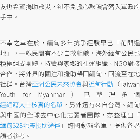
友也希望捐助救災，卻不免擔心款項會落入軍政府
手中。
不幸之幸在於，緬甸多年抗爭經驗早已「花開遍
地」，一線民間有不少自救組織，海外緬甸公民也
積極組成團體，持續與家鄉的社運組織、NGO對接
合作，將外界的關注和援助帶回緬甸，回流至在地
社群。台灣
亞洲公民未來協會
與
近甸行動
（Taiwa
Youth for Myanmar）已整理多個
經緬籍人士核實的名單
，另外還有來自台灣、緬甸
與中國的全球去中心化志願者團隊，亦整理出「
緬甸328地震捐助途徑
」跨國動態名單，提供各界
讀者參考。