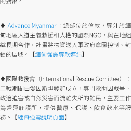
的對象。
♦︎
Advance Myanmar
：總部位於倫敦，專注於
甸地區人道主義救援和人權的國際NGO，與在地組
織長期合作，計畫將物資送入軍政府意圖控制、封
鎖的區域。【
緬甸強震專款連結
】
♦︎國際救援會（International Rescue Comittee）：
二戰期間由愛因斯坦發起成立，專門救助因戰爭、
政治迫害或自然災害而流離失所的難民，主要工作
為營運庇護所，提供醫療、保護、飲食飲水等服
務。【
緬甸強震說明頁面
】