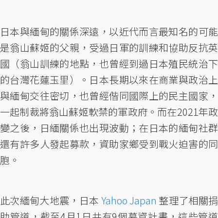
日本與緬甸的關係深遠，以近代而言最知名的可能
是翁山蘇姬的父親，受過日軍的訓練和協助反抗英
國（翁山訓練的地點，也曾經到過日本殖民統治下
的台灣花蓮玉里）。日本長期以來在商業與政治上
與緬甸交往密切，也曾經偕同國際上的民主國家，
一起制裁將翁山蘇姬軟禁的軍政府。而在2021年政
變之後，日緬關係也出現波動；在日本的緬甸社群
還有許多人發起募款，資助家鄉受到戰火迫害的同
胞。
此次緬甸大地震，日本
Yahoo Japan
整理了相關
助管道，截至4月1日共有9個募資計畫，這些管道