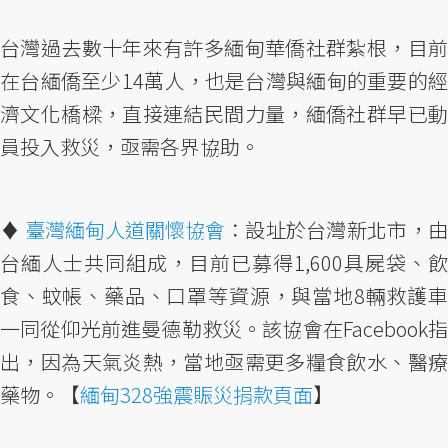
台灣過去數十年來有許多緬甸華僑社群紮根，目前
在台緬僑至少14萬人，也是台灣與緬甸的重要的經
濟文化橋樑，直接連結民間力量，緬僑社群早已動
員投入救災，亟需各界協助。
♦︎
臺灣緬甸人道關懷協會
：設址於台灣新北市，
台緬人士共同組成，目前已募得1,600具屍袋、飲
食、蚊帳、藥品、口罩等資源，與當地8輛救護車
一同從仰光前進曼德勒救災。該協會在Facebook指
出，因為天氣炎熱，當地亟需更多糧食飲水、醫療
藥物。【
緬甸328強震賑災捐款頁面
】