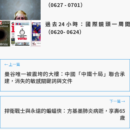
（0627 - 0701）
過去24小時：國際鏡頭一周間
（0620- 0624）
←
上一篇
曼谷唯一被震垮的大樓：中國「中鐵十局」聯合承
建，消失的敏感關鍵詞與文件
下一篇
→
捍衛戰士與永遠的蝙蝠俠：方基墨肺炎病逝，享壽65
歲