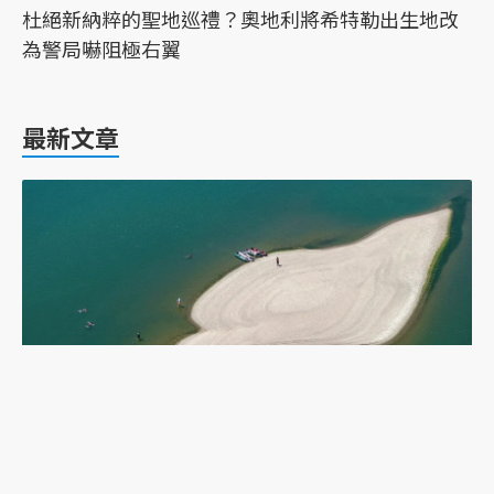
杜絕新納粹的聖地巡禮？奧地利將希特勒出生地改
為警局嚇阻極右翼
最新文章