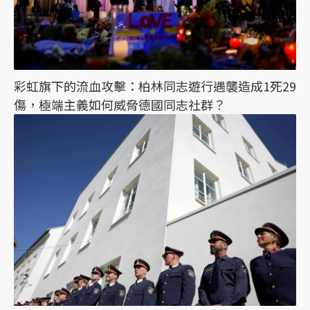
彩虹旗下的流血攻擊：柏林同志遊行遇襲造成1死29
傷，極端主義如何威脅德國同志社群？