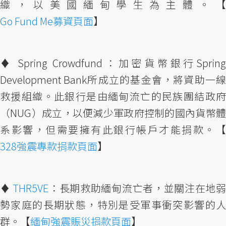
織，以美國緬甸學生為主體。【
Go Fund Me募資頁面
】
♦︎ Spring Crowdfund：加密貨幣銀行Spring
Development Bank所成立的基金會，將資助一線
救援組織。此銀行是由緬甸流亡的民族團結政府
（NUG）成立，以便減少軍政府控制的國內貨幣體
系影響，但需要擁有此銀行帳戶才能捐款。【
328強震專款捐款頁面
】
♦︎
THR5VE
：長期救助緬甸流亡者，並關注在地
勢家庭的長期狀態，特別是受軍事衝突影響的人
群。【
緬甸強震賑災捐款頁面
】