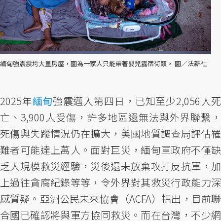
緬甸強震震垮大量房屋，圖為一家人只能帶著嬰兒露宿街頭。 圖／法新社
2025年
緬甸
強震邁入第四日，已知至少2,056人
亡、3,900人受傷，許多地區還無法與外界聯繫，
死傷與失蹤情況仍在擴大，美國地質調查局評估罹
難者可能達上萬人。面對巨災，緬甸軍政府不僅缺
乏大規模救災經驗，災後還未放棄攻打反抗軍，加
上過往貪腐紀錄等等，令外界對其救災行政能力深
感質疑。亞洲公民未來協會（ACFA）指出，目前聯
合國已確認將與軍方協同救災。而在台灣，不少網