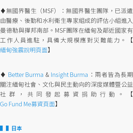
♦︎無國界醫生（MSF）：無國界醫生團隊，已派遣
由醫療、後勤和水利衛生專家組成的評估小組進入
曼德勒與撣邦南部。MSF團隊在緬甸及鄰近國家有
工作人員進駐，具備大規模應對災難能力。【
緬甸強震說明頁面
】
♦︎
Better Burma
&
Insight Burma
：兩者皆為長
關注緬甸社會、文化與民主動向的深度媒體暨公益
社群，共同發起募資捐助行動。【
Go Fund Me募資頁面
】
▌日本