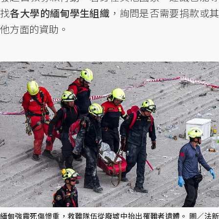
找
各大學的緬甸學生組織
，詢問是否需要捐款或
他方面的資助。
緬甸強震死傷慘重，救難隊伍從廢墟中抬出罹難者遺體。 圖／法新