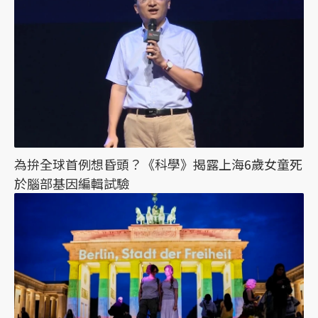
為拚全球首例想昏頭？《科學》揭露上海6歲女童死
於腦部基因編輯試驗