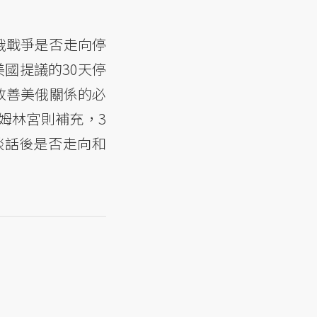
俄戰爭是否走向停
國提議的30天停
改善美俄關係的必
姆林宮則補充，3
談話後是否走向和