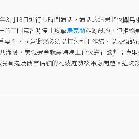
5年3月18日進行長時間通話，通話的結果將攸關烏
是普丁同意暫時停止攻擊
烏克蘭
能源設施，但拒絕美
重要性，同意衝突必須以持久和平作結、以及強調
共識後，美俄還會就黑海海上停火進行談判；克里
都沒有提及俄軍佔領的札波羅熱核電廠問題。這場