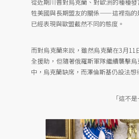
從近期川普對烏克蘭、對歐洲的種種發
牲美國與長期盟友的關係——這裡指的
已經表現與歐盟截然不同的態度。
而對烏克蘭來說，雖然烏克蘭在3月11
全援助，但隨著俄羅斯軍隊繼續襲擊烏
中，烏克蘭缺席，而澤倫斯基仍設法想
「這不是