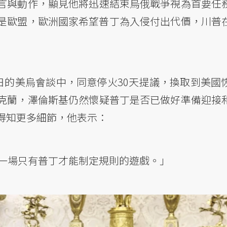
言與動作，顯見他將迅速結束烏俄戰爭視為首要任
是歐盟，歐洲國家希望普丁為入侵付出代價，川普
日的美烏會談中，同意停火30天提議，換取到美國
克蘭，澤倫斯基仍然懷疑普丁是否已做好準備迎接
得知更多細節，他表示：
一場只有普丁才能制定規則的遊戲。」