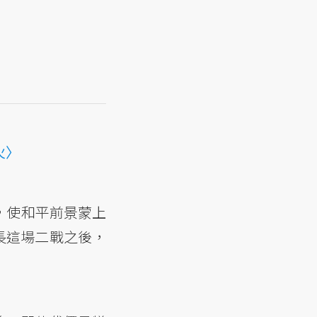
火〉
，使和平前景蒙上
長這場二戰之後，