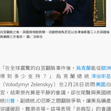
白宮翻臉之後，英國首相施凱爾、法國總統馬克宏以及澤倫斯基三人在英國倫
敦展開三方會談。 圖／法新社
「在全球震驚的白宮翻臉事件後，
烏克蘭
能從
歐
得到多少支持？」烏克蘭總統
澤倫斯基
（Volodymyr Zelenskyy）在2月28日訪問
美國
宮，結果原先算是平靜的會議，卻在尾聲與美國總
統
川普
、副總統JD范斯之間翻臉爭執，讓美烏礦產
協議破局、難堪收場。這場表現「非典型」的會議