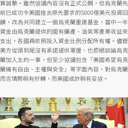
算誠摯。雖然協議內容沒有正式公開，但烏克蘭先
前已成功令美國捨去原先要求的5000億美元投資回
饋，改為共同建立一個烏克蘭重建基金，當中一半
資金由烏克蘭提供的國有礦產、油氣等產業收益來
支出，各國再依照投入資金比例分配所有權。儘管
美方從頭到尾沒有承諾提供軍援、也拒絕談論烏克
蘭加入北約一事，但至少協議包含「美國希望烏克
蘭擁有自由、主權與安全」等字面內容，對烏克蘭
而言情勢稍有好轉，而美國或許稍有妥協。