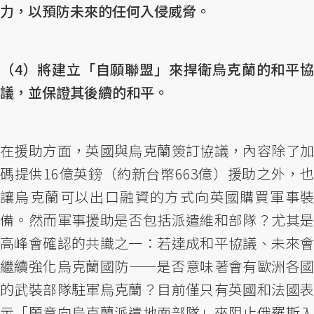
力，以預防未來的任何入侵威脅。
（4）將建立「自願聯盟」來捍衛烏克蘭的和平協
議，並保證其後續的和平。
在援助方面，英國與烏克蘭簽訂協議，內容除了加
碼提供16億英鎊（約新台幣663億）援助之外，也
讓烏克蘭可以出口融資的方式向英國購買軍事裝
備。然而軍事援助是否包括派遣維和部隊？尤其是
高峰會確認的共識之一：若達成和平協議、未來會
繼續強化烏克蘭國防——是否意味著會有歐洲各國
的武裝部隊駐軍烏克蘭？目前僅只有英國和法國表
示「願意向烏克蘭派遣地面部隊」來阻止俄羅斯入