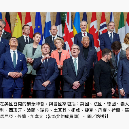
在英國召開的緊急峰會，與會國家包括：英國、法國、德國、義大
利、西班牙、波蘭、瑞典、土耳其、挪威、捷克、丹麥、荷蘭、羅
馬尼亞、芬蘭、加拿大（皆為北約成員國）。 圖／路透社