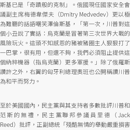
斯基已是「奇蹟般的克制」。俄國現任國家安全會
議副主席梅德韋傑夫（Dmitry Medvedev）更以極
為難聽的話語嘲笑澤倫斯基，「第一次，川普對這
個小丑說了實話：烏克蘭是冒著第三次世界大戰的
風險玩火。這頭不知感恩的豬被豬圈主人狠狠打了
一巴掌，很有用，但還不夠，我們必須阻止提供這
個納粹機器（指烏克蘭）更多軍援。」除了俄羅斯
讚許之外，右翼的匈牙利總理奧班也公開稱讚川普
為和平而努力。
至於美國國內，民主黨與其支持者多數批評川普和
范斯的無禮，民主黨聯邦參議員里德（Jack
Reed）批評，正副總統「殘酷無情的舉動嚴重損害