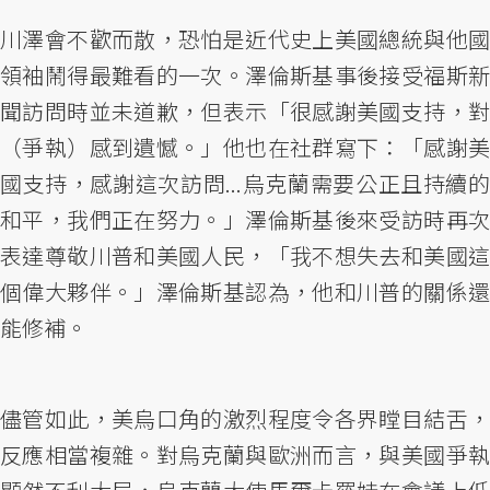
川澤會不歡而散，恐怕是近代史上美國總統與他國
領袖鬧得最難看的一次。澤倫斯基事後接受福斯新
聞訪問時並未道歉，但表示「很感謝美國支持，對
（爭執）感到遺憾。」他也在社群寫下：「感謝美
國支持，感謝這次訪問...烏克蘭需要公正且持續的
和平，我們正在努力。」澤倫斯基後來受訪時再次
表達尊敬川普和美國人民，「我不想失去和美國這
個偉大夥伴。」澤倫斯基認為，他和川普的關係還
能修補。
儘管如此，美烏口角的激烈程度令各界瞠目結舌，
反應相當複雜。對烏克蘭與歐洲而言，與美國爭執