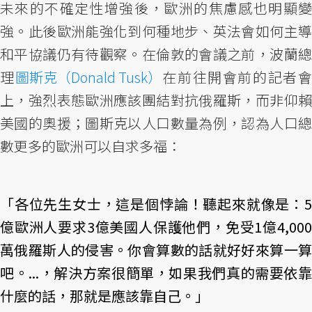
未來的不確定性增強後，歐洲的焦慮感也明顯變
強。此後歐洲能強化到何種地步、英法會如何主導
和平協議仍有待觀察。在倫敦的會議之前，波蘭總
理
圖斯克（Donald Tusk）
在前往開會前的記者
上，強烈表態歐洲應該團結對抗俄羅斯，而非仰賴
美國的奧援；圖斯克以人口數量為例，認為人口總
數更多的歐洲可以自求多福：
「各位先生女士，這是個悖論！聽起來就像是：5
億歐洲人要求3億美國人保護他們，免受1億4,000
萬俄羅斯人的侵害。你會算數的話就好好來算一算
吧。...，解決方案很簡單，如果我們真的需要依靠
什麼的話，那就是應該靠自己。」