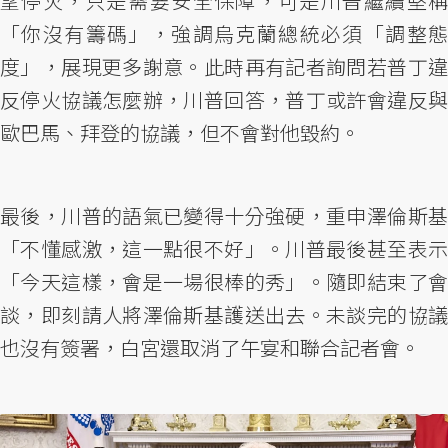
望停火，只是需要安全保障，可是川普繼續堅稱
「你沒有籌碼」，強調烏克蘭總統必須「調整態
度」，展現更多謝意。此時再有記者詢問若普丁違
反停火協議怎麼辦，川普回答，普丁或許會違反與
歐巴馬、拜登的協議，但不會對他毀約。
最後，川普的語氣已變得十分強硬，重申澤倫斯基
「不懂感激，這一點很不好」。川普最後甚至表示
「今天這樣，會是一場很棒的秀」。隨即結束了會
談，即刻請人將澤倫斯基護送出去。未談完的協議
也沒有簽署，白宮還取消了午宴和聯合記者會。