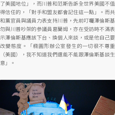
了美國地位」，而川普和范斯告訴全世界美國不值
得信任的，「對手和盟友都會記住這一點」。而共
和黨官員與議員力表支持川普，先前叮囑澤倫斯基
勿與川普吵架的參議員葛蘭姆，亦在受訪時不滿表
示澤倫斯基應該下台、換個人來談，或是他自己要
改變態度。「橢圓形辦公室發生的一切很不尊重
（美國），我不知道我們還能不能跟澤倫斯基談生
意」。