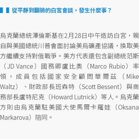
▌從平靜到翻臉的白宮會談，發生什麼事？
烏克蘭總統澤倫斯基在2月28日中午造訪白宮，親
自與美國總統川普會面討論美烏礦產協議，換取美
方繼續支持對俄戰爭。美方代表還包含副總統范斯
（JD Vance）國務卿盧比奧（Marco Rubio）率
領，成員包括國家安全顧問華爾茲（Mike
Waltz）、財政部長班森特（Scott Bessent）與商
務部長盧特尼克（Howard Lutnick）等人。烏克蘭
方則由烏克蘭駐美國大使馬爾卡羅娃（Oksana
Markarova）陪同。