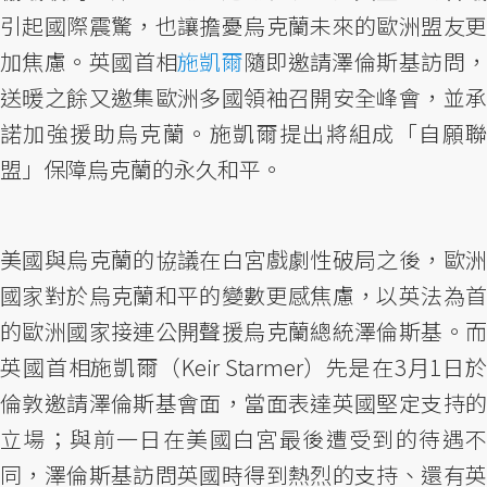
引起國際震驚，也讓擔憂烏克蘭未來的歐洲盟友更
加焦慮。英國首相
施凱爾
隨即邀請澤倫斯基訪問
送暖之餘又邀集歐洲多國領袖召開安全峰會，並承
諾加強援助烏克蘭。施凱爾提出將組成「自願聯
盟」保障烏克蘭的永久和平。
美國與烏克蘭的協議在白宮戲劇性破局之後，歐洲
國家對於烏克蘭和平的變數更感焦慮，以英法為首
的歐洲國家接連公開聲援烏克蘭總統澤倫斯基。而
英國首相施凱爾（Keir Starmer）先是在3月1日於
倫敦邀請澤倫斯基會面，當面表達英國堅定支持的
立場；與前一日在美國白宮最後遭受到的待遇不
同，澤倫斯基訪問英國時得到熱烈的支持、還有英