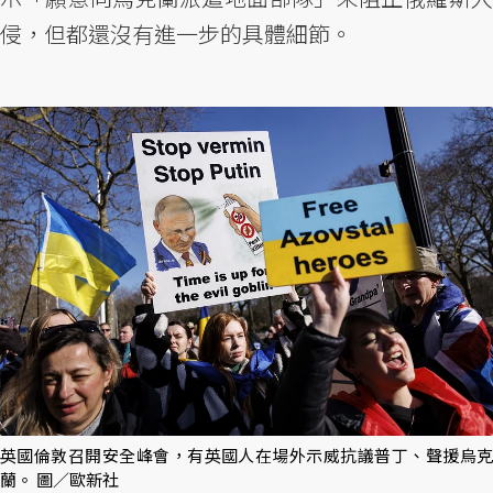
侵，但都還沒有進一步的具體細節。
英國倫敦召開安全峰會，有英國人在場外示威抗議普丁、聲援烏克
蘭。 圖／歐新社