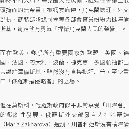
顯然不利大局，烏克蘭大使馬爾卡羅娃在會議上低
頭掩面的無奈畫面被網友瘋傳，烏克蘭總理、外交
部長、武裝部隊總司令等各部會官員紛紛力挺澤倫
斯基，肯定他有勇氣「捍衛烏克蘭人民的榮譽」。
而在歐美，幾乎所有重要國家如歐盟、英國、德
國、法國、義大利、波蘭、捷克等十多國領袖都出
言讚許澤倫斯基，雖然沒有直接批評川普，至少重
申「俄羅斯是侵略者」的立場。
但在莫斯科，俄羅斯政府似乎非常享受「川澤會」
的戲劇性發展，俄羅斯外交部發言人扎哈羅娃
（Maria Zakharova）還說，川普和范斯沒有揍澤倫