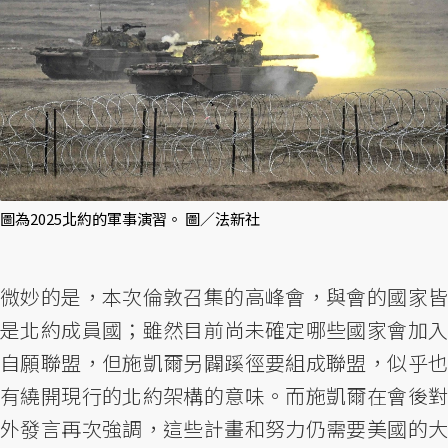
圖為2025北約的軍事演習。 圖／法新社
微妙的是，本次倫敦召集的高峰會，與會的國家皆
是北約成員國；雖然目前尚未確定哪些國家會加入
自願聯盟，但施凱爾另闢蹊徑要組成聯盟，似乎也
有繞開現行的北約架構的意味。而施凱爾在會後對
外發言再次強調，這些計畫和努力仍需要美國的大