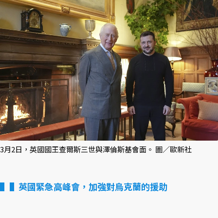
3月2日，英國國王查爾斯三世與澤倫斯基會面。 圖／歐新社
▌英國緊急高峰會，加強對烏克蘭的援助