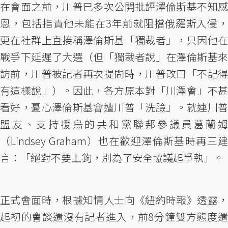
在會面之前，川普已多次公開批評澤倫斯基不知感
恩，包括指責他未能在3年前就阻擋俄羅斯入侵，
更在社群上直接稱澤倫斯基「獨裁者」，只因他在
戰爭下延遲了大選（但「獨裁者說」在澤倫斯基來
訪前，川普被記者再次提問時，川普改口「不記得
有這樣說」）。因此，各方原本對「川澤會」不甚
看好，憂心澤倫斯基會遭川普「洗臉」。就連川普
盟友、支持援烏的共和黨聯邦參議員葛蘭姆
（Lindsey Graham）也在歡迎澤倫斯基時再三建
言：「絕對不要上鉤，別為了安全協議起爭執」。
正式會面時，根據知情人士向《紐約時報》透露，
起初的會談還沒有記者進入，前8分鐘雙方態度還