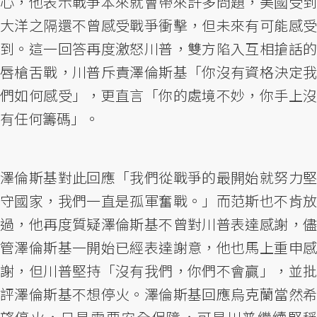
心，他表示戰爭本來就會帶來許多問題，美國受到
大洋之隔還不曾感受戰爭衝擊，但未來有可能感受
到。這一回答再度激怒川普，雙方陷入互相搶話的
唇槍舌戰，川普斥責澤倫斯基「你沒有資格決定我
們如何感受」，更直言「你的處境不妙，你手上沒
有任何籌碼」。
澤倫斯基對此回應「我們從戰爭的最開始就努力堅
守國家，我們一直是孤軍奮戰。」而范斯也不肯放
過，他再度質疑澤倫斯基不曾對川普表達感謝，儘
管澤倫斯基一開始已經表達謝意，他也馬上重申感
謝，但川普堅持「沒有我們，你們不會贏」，並批
評澤倫斯基不想停火。澤倫斯基回應烏克蘭當然希