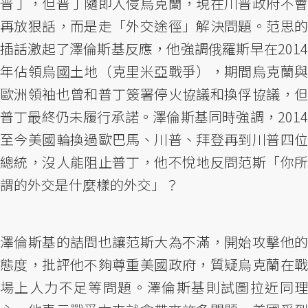
普丁，但普丁隨即入侵烏克蘭，現在川普政府不會
再放狠話，而是走「外交途徑」解決問題。范思的
插話激起了澤倫斯基反應，他強調俄羅斯早在2014
年佔領烏國土地（克里米亞戰爭），期間烏克蘭與
歐洲領袖也曾和普丁簽署停火協議和換俘協議，但
普丁最終仍未履行承諾。澤倫斯基同時強調，2014
至今美國輪換過歐巴馬、川普、拜登再到川普四位
總統，沒人能阻止普丁，他不悅地反問范斯「你所
謂的外交是什麼樣的外交」？
澤倫斯基的詰問也讓范斯大為不滿，開始攻擊他的
態度，批評他不夠尊重美國政府，質疑烏克蘭在戰
場上人力不足等問題。澤倫斯基則試圖拉近同理