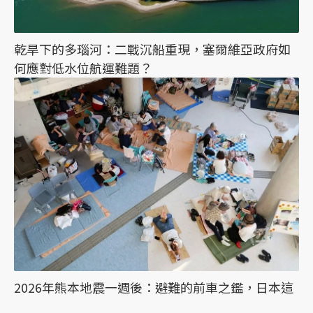
乾旱下的多瑙河：二戰沉船重現，塞爾維亞政府如
何應對低水位航運難題？
2026年熊本地震一週後：避難的前車之鑑，日本這
次能降低「災害關聯死」嗎？