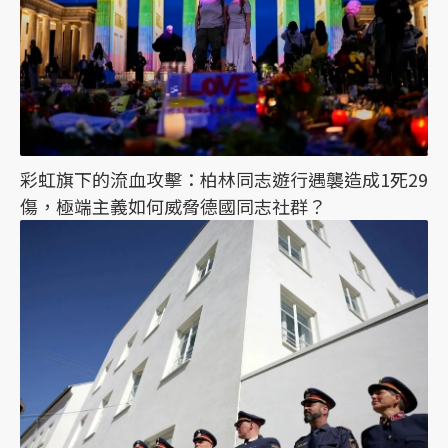
彩虹旗下的流血攻擊：柏林同志遊行遇襲造成1死29
傷，極端主義如何威脅德國同志社群？