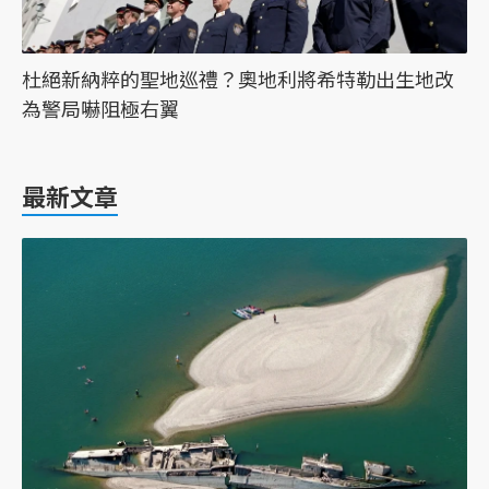
杜絕新納粹的聖地巡禮？奧地利將希特勒出生地改
為警局嚇阻極右翼
最新文章