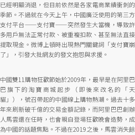
已經明顯消退，但目前依然是各家電商業績衝刺的
季節。不過就在今天上午，中國廣泛使用的第三方
支付平台——支付寶——突然發生大當機，導致許
多用戶無法正常付款、被重複扣款、甚至無法直接
提取現金。微博上頓時出現熱門關鍵詞「支付寶崩
了」，引發大批網友的發文抱怨與求援。
中國雙11購物狂歡節始於2009年，最早是在阿里巴
巴旗下的淘寶商城起步（即後來改名的「天
貓」），號召帶起的中國線上購物熱潮。過去十多
年來刷新破千億的交易金額記錄，而阿里巴巴創辦
人馬雲還在任時，也會親自登場狂歡晚會造勢，成
為中國的話題焦點。不過在2019之後，馬雲消失餘