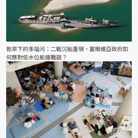
乾旱下的多瑙河：二戰沉船重現，塞爾維亞政府如
何應對低水位航運難題？