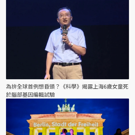
為拚全球首例想昏頭？《科學》揭露上海6歲女童死
於腦部基因編輯試驗