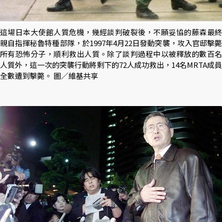
這場日本大使館人質危機，幾經談判破裂後，不願妥協的藤森最終
親自指揮秘魯特種部隊，於1997年4月22日發動突襲，攻入官邸擊斃
所有恐怖分子，順利救出人質。除了談判過程中以被釋放的數百名
人質外，這一次的突襲行動將剩下的72人成功救出，14名MRTA成員
全數遭到擊斃。 圖／維基共享