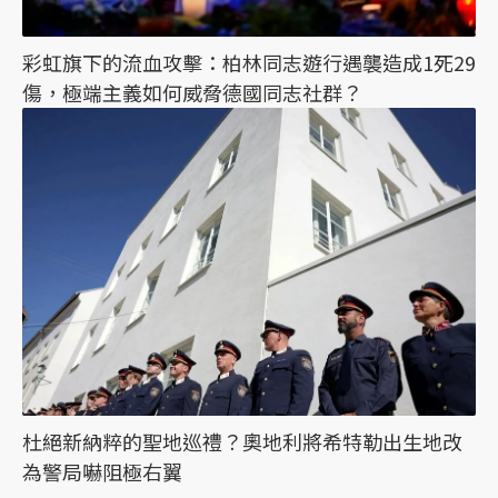
彩虹旗下的流血攻擊：柏林同志遊行遇襲造成1死29
傷，極端主義如何威脅德國同志社群？
杜絕新納粹的聖地巡禮？奧地利將希特勒出生地改
為警局嚇阻極右翼