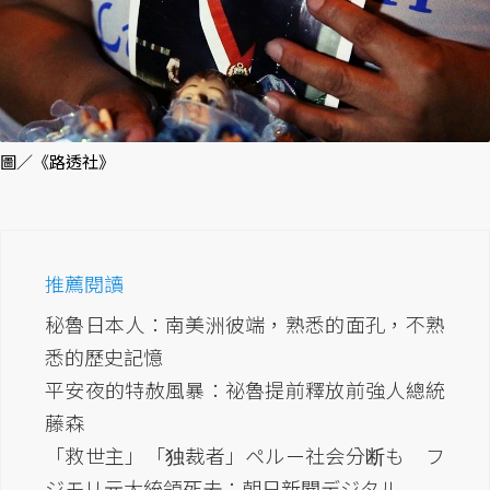
圖／《路透社》
推薦閱讀
秘魯日本人：南美洲彼端，熟悉的面孔，不熟
悉的歷史記憶
平安夜的特赦風暴：祕魯提前釋放前強人總統
藤森
「救世主」「独裁者」ペルー社会分断も フ
ジモリ元大統領死去：朝日新聞デジタル