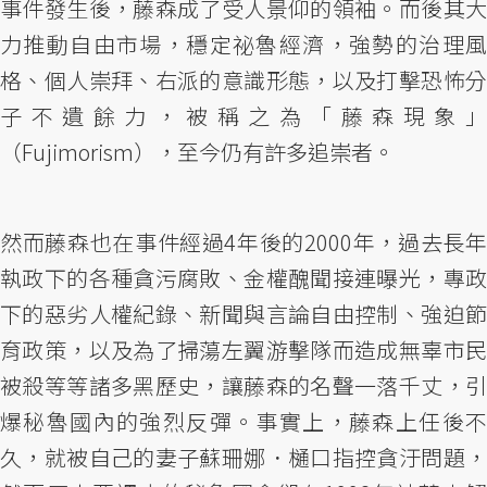
事件發生後，藤森成了受人景仰的領袖。而後其大
力推動自由市場，穩定祕魯經濟，強勢的治理風
格、個人崇拜、右派的意識形態，以及打擊恐怖分
子不遺餘力，被稱之為「藤森現象」
（Fujimorism），至今仍有許多追崇者。
然而藤森也在事件經過4年後的2000年，過去長年
執政下的各種貪污腐敗、金權醜聞接連曝光，專政
下的惡劣人權紀錄、新聞與言論自由控制、強迫節
育政策，以及為了掃蕩左翼游擊隊而造成無辜市民
被殺等等諸多黑歷史，讓藤森的名聲一落千丈，引
爆秘魯國內的強烈反彈。事實上，藤森上任後不
久，就被自己的妻子蘇珊娜．樋口指控貪汙問題，