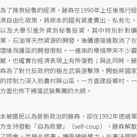
為了挽救秘魯的經濟，藤森在1990年上任後推行經
濟自由化政策，將原本的國有資產賣出、私有化，
以及大舉引進外資到秘魯投資，其中特別針對礦
業、石油等天然資源的開發，後續還接連取消了在
環境保護區的開發限制。一連串的舉措帶來不少震
撼，也確實在經濟表現上有所復甦；與此同時，藤
森為了對付反政府的極左武裝游擊隊，開始將國家
的控制力深入到農村與山區，一方面建設鄉村、一
方面也佈下掃蕩武裝集團的大網。
本被選民以為是新政治的藤森，卻在1992年透過軍
方支持發動「自為政變」（self-coup），藤森解散
了國會，並藉此修憲、擴張總統權力，在憲法國民