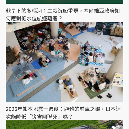
乾旱下的多瑙河：二戰沉船重現，塞爾維亞政府如
何應對低水位航運難題？
2026年熊本地震一週後：避難的前車之鑑，日本這
次能降低「災害關聯死」嗎？