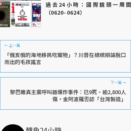
過去24小時：國際鏡頭一周間
（0620- 0624）
←
上一篇
「俄亥俄的海地移民吃寵物」？川普在總統辯論脫口
而出的毛孩謠言
下一篇
→
黎巴嫩真主黨呼叫器爆炸事件：已9死、逾2,800人
傷，金阿波羅否認「台灣製造」
轉角24小時