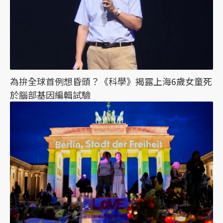
為拚全球首例想昏頭？《科學》揭露上海6歲女童死
於腦部基因編輯試驗