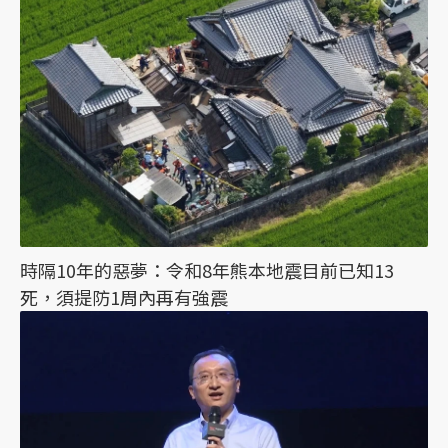
時隔10年的惡夢：令和8年熊本地震目前已知13
死，須提防1周內再有強震