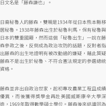
日文名是「藤森謙也」。
日裔秘魯人的藤森，雙親是1934年從日本熊本縣移
居秘魯。1938年藤森出生於秘魯利馬，保有秘魯與
日本的雙重國籍，然而這個「秘魯出生」一說在藤
森參政之後，反倒成為政治攻防的話題，反對者指
出藤森的出生地證明有被改動過的嫌疑，藉此質疑
藤森不是出生於秘魯、不符合憲法規定的參選總統
資格。
藤森並非出自政治世家，起初專攻農業工程且成績
優異，而後獲得獎學金再赴美國威斯康辛大學深
造，1969年取得數學碩士學位。藤森後來結識同為