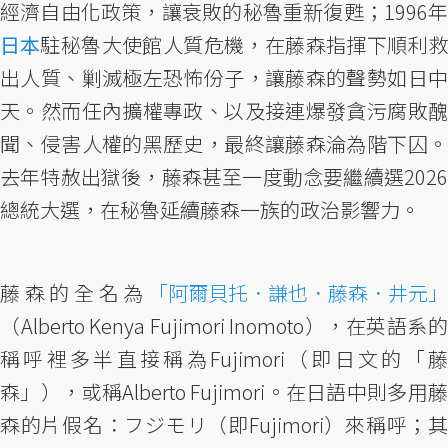
經濟自由化政策，讓衰敗的秘魯重新復甦；1996年
日本
駐秘魯大使館人質危機，在藤森指揮下順利救
出人質、剿滅極左恐怖份子，讓藤森的聲勢如日中
天。然而任內擴權專政、以及接連爆發貪污腐敗醜
聞、侵害人權的黑歷史，最終讓藤森淪為階下囚。
去年特赦出獄後，藤森甚至一度動念要繼續選2026
總統大選，在秘魯延續藤森一族的政治影響力。
藤森的全名為
「阿爾貝托．謙也．藤森．井元」
（Alberto Kenya Fujimori Inomoto），在英語系的
稱呼裡多半直接稱為Fujimori（即日文的「藤
森」），或稱Alberto Fujimori。在日語中則多用藤
森的片假名：フジモリ（即Fujimori）來稱呼；其