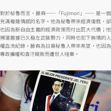
對於秘魯而言，藤森——「Fujimori」—— 是一個
充滿複雜情感的名字。他為秘魯帶來經濟復甦，卻
也因為新自由主義的經濟政策而付出巨大代價；他
掃蕩盤據已久極左武裝勢力，同時也犯下無情的人
權血洗紀錄。藤森為日裔秘魯人帶來希望，也因為
專政擴權和貪汙腐敗而遭世人唾棄。