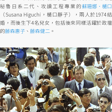
秘魯日系二代、攻讀工程專業的
蘇珊娜．樋口
（Susana Higuchi，樋口靜子），兩人於1974結
婚，而後生下4名兒女，包括後來同樣活躍於政壇
的
藤森惠子
、
藤森健二
。