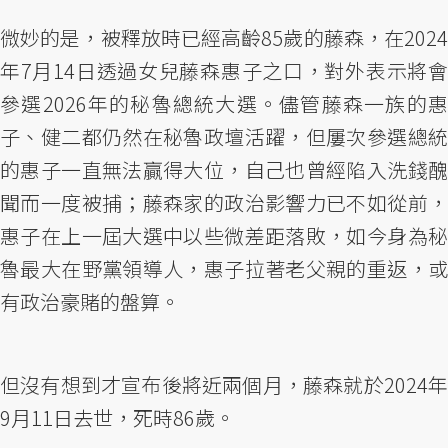
微妙的是，被釋放時已經高齡85歲的藤森，在2024
年7月14日透過女兒藤森惠子之口，對外表示將會
參選2026年的秘魯總統大選。儘管藤森一族的惠
子、健二都仍然在秘魯政壇活躍，但屢次參選總統
的惠子一直無法贏得大位，自己也曾經陷入洗錢醜
聞而一度被捕；藤森家的政治影響力已不如從前，
惠子在上一屆大選中以些微差距落敗，如今身為秘
魯最大在野黨領導人，惠子拉著老父親的重返，或
有政治豪賭的盤算。
但沒有想到才宣布後將近兩個月，藤森就於2024年
9月11日去世，死時86歲。