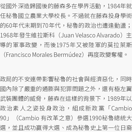
從國外深造歸國後的藤森多在學界活動，1984年就
任秘魯國立農業大學校長。不過就在藤森投身學術
的60年代末期到70年代，秘魯的政治也遭逢動盪；
1968年發生維拉斯科（Juan Velasco Alvarado）主
導的軍事政變，而後1975年又被陸軍的莫拉萊斯
（Francisco Morales Bermúdez）再度政變奪權。
政局的不安連帶影響秘魯的社會與經濟惡化，同時
國內除了嚴重的通膨與犯罪問題之外，還有極左翼
武裝團體的威脅，藤森在這樣的背景下，1989年以
政治素人之姿投身政治，組成新政黨「Cambio
90」（Cambio 有改革之意）參選1990秘魯總統大
選，並且成功贏得大選、成為秘魯史上第一位日裔