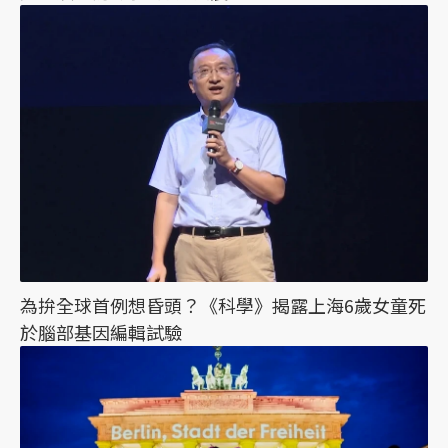
為拚全球首例想昏頭？《科學》揭露上海6歲女童死
於腦部基因編輯試驗