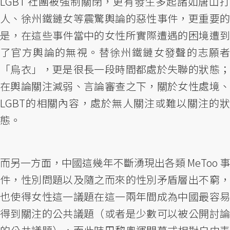
LGBT 社團被強制關閉，更有發生多起諸如唐山打
人、徐州鐵鏈女等震驚輿論的惡性事件，更重要的
是，在這些事件當中的女性所實際遭遇的困境遭到
了官方輿論的無視。替徐州鐵鏈女發聲的志願者
「烏衣」，更是很長一段時間都處於失聯的狀態；
在輿論關注減弱、言論審查之下，關於女性處境、
LGBT的相關內容，處於無人關注或難以關注的狀
態。
而另一方面，中國這幾年不斷湧現出各類 MeToo 事
件，性別問題以及隨之而來的性別矛盾層出不窮，
也使得女性這一議題在這一兩年間成為中國最容易
得到關注的公共議題（或者是少數可以被公開討論