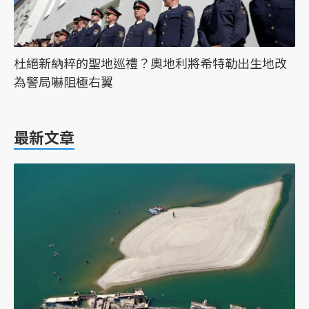
杜絕新納粹的聖地巡禮？奧地利將希特勒出生地改
為警局嚇阻極右翼
最新文章