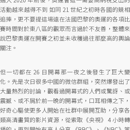
活動越來越得不到 如同 21 世紀之初時各國的競相
追捧，更不要提這場遠在法國巴黎的奧運的各項比
賽時間對於東八區的觀眾而言過於不友善，整體來
說巴黎奧運在開賽之初並未收穫過往那麼高的輿論
關注。
但一切都在 26 日開幕那一夜之後發生了巨大變
化。先是次日很多中國的微信群組，突然爆發出了
大量熱烈的討論，觀看過開幕式的人們或驚訝、或
震撼、或不屑於前一晚的開幕式，口耳相傳之下，
好奇心驅使更多人開始在社群中展開互助，分享各
類高清畫質的影片資源，從索取《央視》 4 小時轉
播的，再到開始有高人分享 《BBC》、《NBC》等