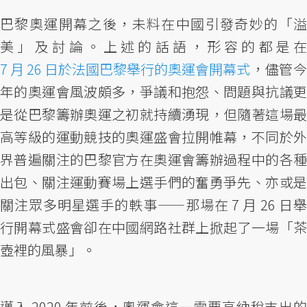
巴黎奧運開幕之後，未料在中國引發奇妙的「溢
美」及討論。上述的話語，形容的都是在
7 月 26 日於法國巴黎舉行的奧運會開幕式
，儘管今
年的奧運會風波頗多，爭議和抱怨、問題與抗議更
是從巴黎籌辦奧運之初就持續湧現，但隨著這場最
高等級的運動競技的奧運盛會拉開帷幕，不同於外
界普遍關注的巴黎官方在奧運會籌辦過程中的各種
出包、關注運動賽場上選手們的奮勇爭先、亦或是
關注眾多明星選手的軼事——那場在 7 月 26 日舉
行開幕式盛會卻在中國網路社群上掀起了一場「茶
壺裡的風暴」。
邁入 2020 年前後，奧運會這一需要高納稅支出的