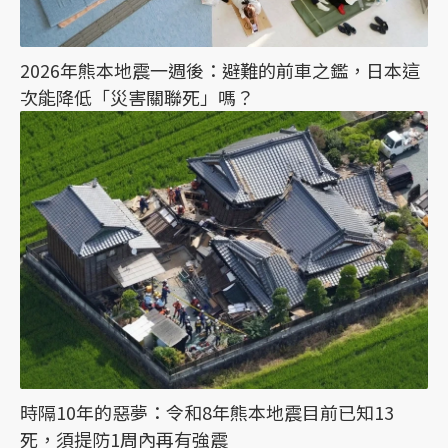
2026年熊本地震一週後：避難的前車之鑑，日本這
次能降低「災害關聯死」嗎？
時隔10年的惡夢：令和8年熊本地震目前已知13
死，須提防1周內再有強震