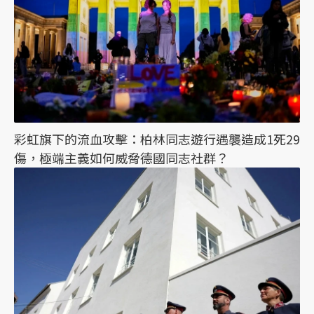
彩虹旗下的流血攻擊：柏林同志遊行遇襲造成1死29
傷，極端主義如何威脅德國同志社群？