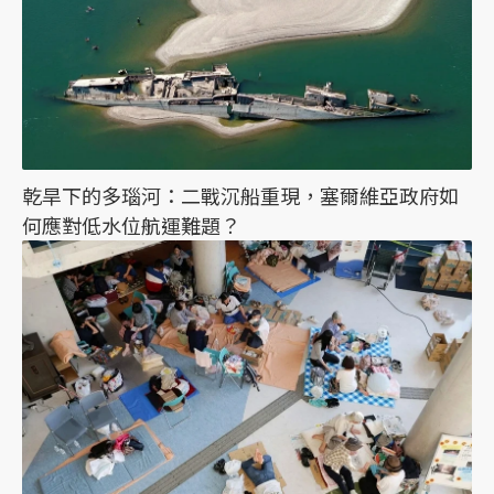
乾旱下的多瑙河：二戰沉船重現，塞爾維亞政府如
何應對低水位航運難題？