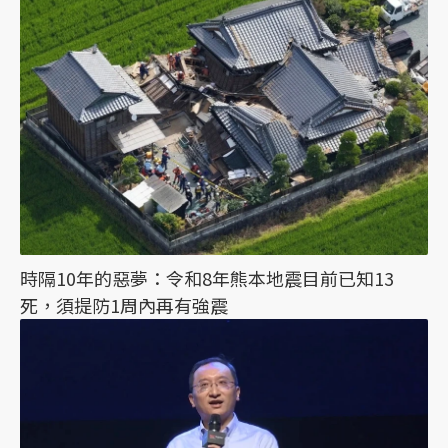
時隔10年的惡夢：令和8年熊本地震目前已知13
死，須提防1周內再有強震