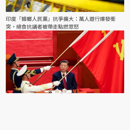
印度「蟑螂人民黨」抗爭擴大：萬人遊行爆發衝
突，絕食抗議者被帶走點燃眾怒
習近平誤判的可能？《紐時》專訪陸克文：2028年
是台海「最危險的一年」