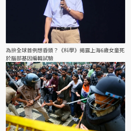
為拚全球首例想昏頭？《科學》揭露上海6歲女童死
於腦部基因編輯試驗