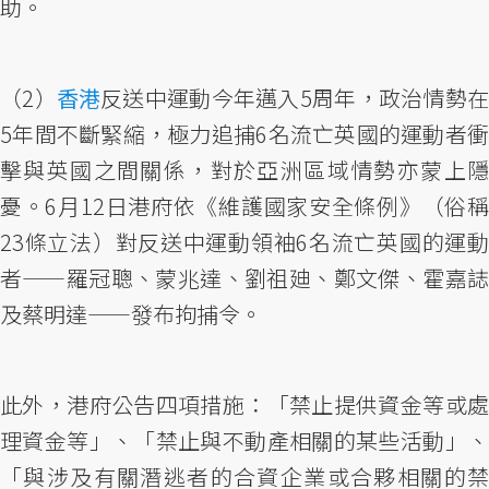
助。
（2）
香港
反送中運動今年邁入5周年，政治情勢
5年間不斷緊縮，極力追捕6名流亡英國的運動者衝
擊與英國之間關係，對於亞洲區域情勢亦蒙上隱
憂。6月12日港府依《維護國家安全條例》（俗稱
23條立法）對反送中運動領袖6名流亡英國的運動
者——羅冠聰、蒙兆達、劉祖廸、鄭文傑、霍嘉誌
及蔡明達——發布拘捕令。
此外，港府公告四項措施：「禁止提供資金等或處
理資金等」、「禁止與不動產相關的某些活動」、
「與涉及有關潛逃者的合資企業或合夥相關的禁