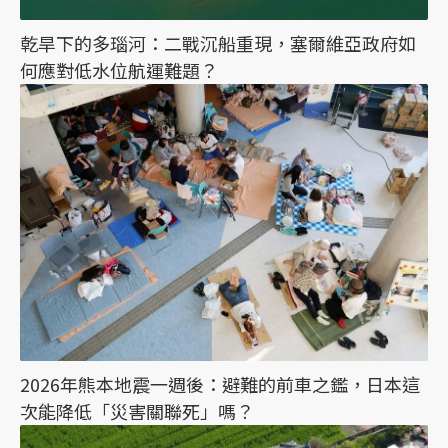
乾旱下的多瑙河：二戰沉船重現，塞爾維亞政府如
何應對低水位航運難題？
2026年熊本地震一週後：避難的前車之鑑，日本這
次能降低「災害關聯死」嗎？