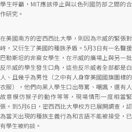
學生呼籲，MIT應該停止與以色列國防部之間的合
作研究。
在美國南方的密西西比大學，則因為示威的緊張對
峙，又衍生了美國的種族矛盾。5月3日有一名聲援
巴勒斯坦的非裔女學生，在示威的廣場上與另一批
反示威的學生發生口角，這些反示威者全部都是白
人、且幾乎為男性（之中有人身穿美國國旗圖樣的
衣服），他們向黑人學生口出辱罵、嘲諷，還有人
故意模仿猴子的動作等等，現場情形一度相當緊
張。到5月6日，密西西比大學校方已展開調查，認
為當天出現的種族主義行為和言語不能被接受，已
有學生被約談。