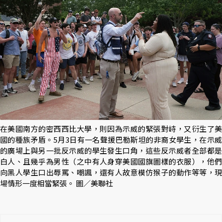
在美國南方的密西西比大學，則因為示威的緊張對峙，又衍生了美
國的種族矛盾。5月3日有一名聲援巴勒斯坦的非裔女學生，在示威
的廣場上與另一批反示威的學生發生口角，這些反示威者全部都是
白人、且幾乎為男性（之中有人身穿美國國旗圖樣的衣服），他們
向黑人學生口出辱罵、嘲諷，還有人故意模仿猴子的動作等等，現
場情形一度相當緊張。 圖／美聯社