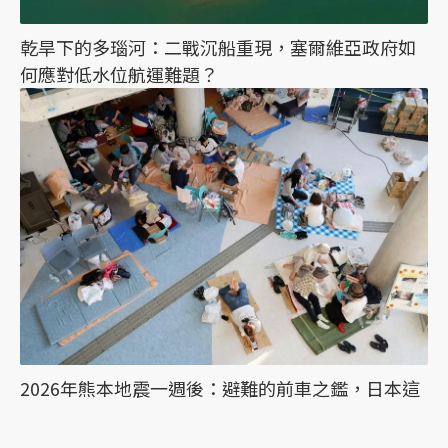
乾旱下的多瑙河：二戰沉船重現，塞爾維亞政府如
何應對低水位航運難題？
2026年熊本地震一週後：避難的前車之鑑，日本這
次能降低「災害關聯死」嗎？