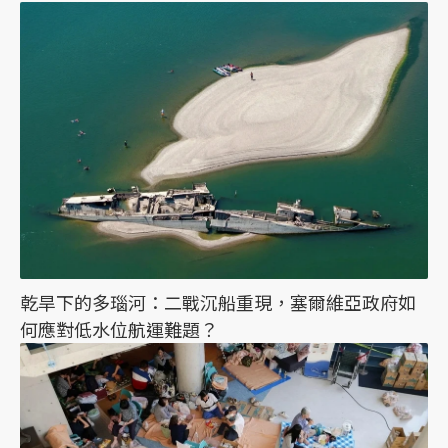
乾旱下的多瑙河：二戰沉船重現，塞爾維亞政府如
何應對低水位航運難題？