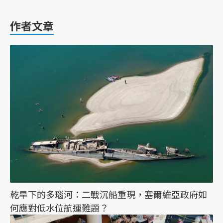
作者文章
乾旱下的多瑙河：二戰沉船重現，塞爾維亞政府如
何應對低水位航運難題？