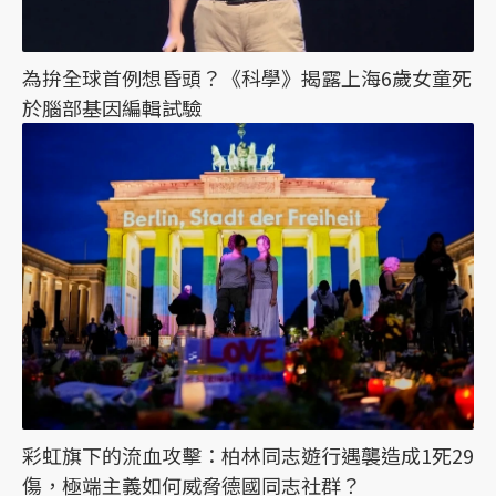
為拚全球首例想昏頭？《科學》揭露上海6歲女童死
於腦部基因編輯試驗
彩虹旗下的流血攻擊：柏林同志遊行遇襲造成1死29
傷，極端主義如何威脅德國同志社群？