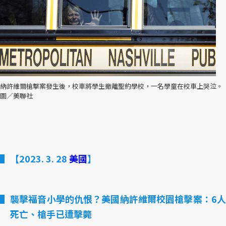
納許維爾槍擊案發生後，校車將學生撤離聖約學校，一名學童在校車上哭泣。
圖／美聯社
【2023. 3. 28
美國
】
襲擊福音小學的仇恨？美國納許維爾校園槍擊案：6人
死亡、槍手已遭擊斃