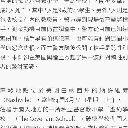
當地的私立基督教小學「聖約學校」，開槍攻擊造
成6人死亡，其中3人是9歲的小學生、另外3人則是
包括校長在內的教職員。警方趕到現場後已擊斃槍
手，犯案動機目前仍在調查中，警方從目前已知線
索研判，槍手早有預謀犯案、也可能有針對這間小
學的怨念仇恨。而在警方隨後公開了槍手是跨性別
後，未料卻在美國輿論上掀起了另一波針對跨性別
者的聲討罵戰。
案發地點位於美國田納西州的納許維爾
（Nashville），當地時間3月27日星期一上午，一
名槍手闖入地方的一所私立基督教小學「聖約學
校」（The Covenant School），破壞學校側門大
鎖後進入校園內，持槍開始攻擊。當地警察在上午