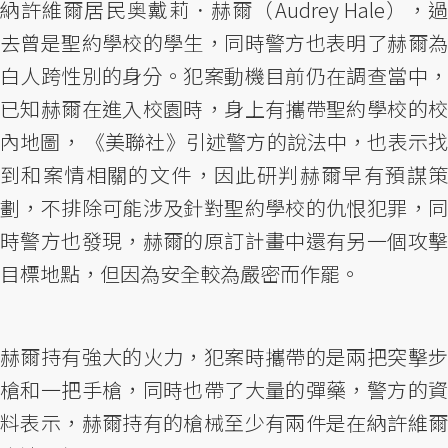
納許維爾居民奥戴莉．赫爾（Audrey Hale），過
去曾是聖約學校的學生，同時警方也表明了赫爾為
白人跨性別的身分。犯案動機目前仍在調查當中，
已知赫爾在進入校園時，身上有攜帶聖約學校的校
內地圖， 《美聯社》引述警方的說法中，也表示找
到和案情相關的文件，因此研判赫爾早有預謀策
劃，不排除可能涉及針對聖約學校的仇恨犯罪，同
時警方也發現，赫爾的原訂計畫中還有另一個攻擊
目標地點，但因為安全較為嚴密而作罷。
赫爾持有強大的火力，犯案時攜帶的是兩把突擊步
槍和一把手槍，同時也帶了大量的彈藥，警方的資
料表示，赫爾持有的槍械至少有兩件是在納許維爾