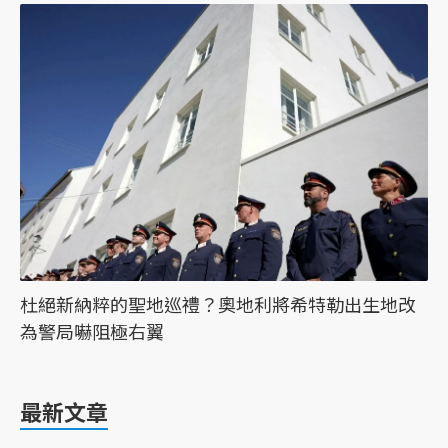
杜絕新納粹的聖地巡禮？奧地利將希特勒出生地改
為警局嚇阻極右翼
最新文章