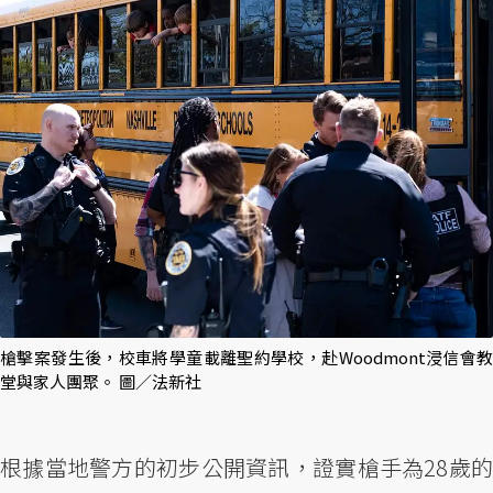
槍擊案發生後，校車將學童載離聖約學校，赴Woodmont浸信會教
堂與家人團聚。 圖／法新社
根據當地警方的初步公開資訊，證實槍手為28歲的