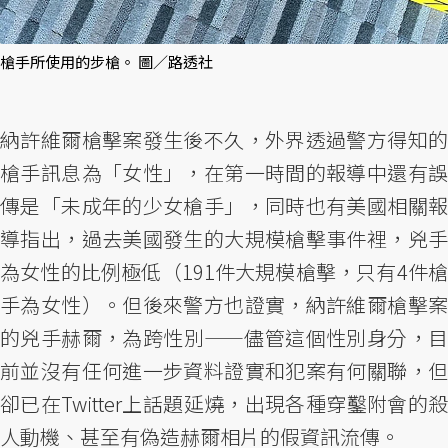
槍手所使用的步槍。 圖／路透社
納許維爾槍擊案發生後不久，外界透過警方得知的
槍手訊息為「女性」，在第一時間的報導中還有誤
傳是「未成年的少女槍手」，同時也有美國相關報
導指出，過去美國發生的大規模槍擊事件裡，兇手
為女性的比例極低（191件大規模槍擊，只有4件槍
手為女性）。但後來警方也證實，納許維爾槍擊案
的兇手赫爾，為跨性別——儘管這個性別身分，目
前並沒有任何進一步資料證實和犯案有何關聯，但
卻已在Twitter上話題延燒，出現各種穿鑿附會的殺
人動機、甚至有偽造赫爾相片的假資訊流傳。