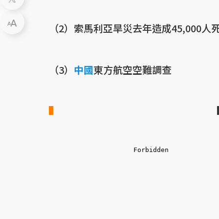
（2）索馬利亞旱災去年造成45,000人
（3）
中國
東方航空空難調查