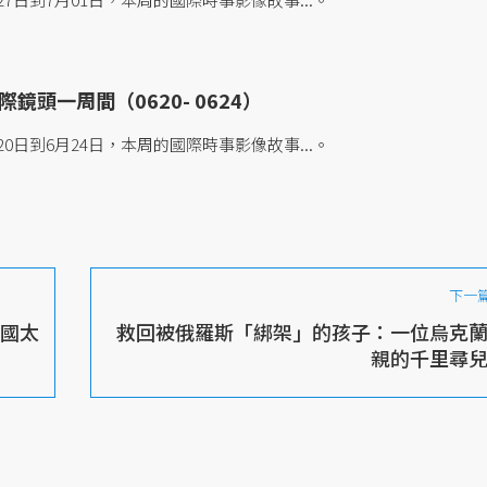
鏡頭一周間（0620- 0624）
0日到6月24日，本周的國際時事影像故事...。
下一
沙國太
救回被俄羅斯「綁架」的孩子：一位烏克
親的千里尋