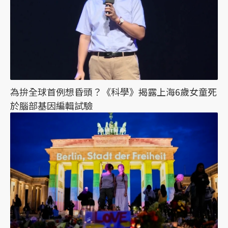
為拚全球首例想昏頭？《科學》揭露上海6歲女童死
於腦部基因編輯試驗