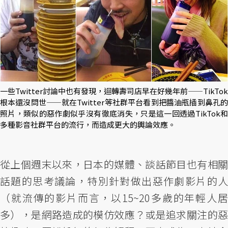
一些Twitter討論中也有發現，迴轉壽司店早在好幾年前——TikTok
根本還沒問世——就在Twitter等社群平台看到把醬油瓶插到鼻孔的
照片，類似的惡作劇似乎沒有徹底消失，只是這一回透過TikTok和
多種影音社群平台的流行，而造成更大的輿論效應。
從上個週末以來，日本的媒體、談話節目也有相關
話題的思考議論，特別針對做出惡作劇影片的人
（就流傳的影片而言，以15~20多歲的年輕人居
多），是網路造成的模仿效應？或是追求關注的惡