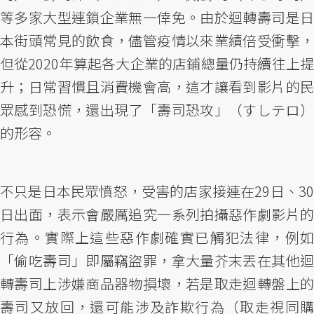
等多家大型連鎖企業無一倖免。由於迴轉壽司是日
本街頭常見的飲食，儘管疫情以來業績倍受衝擊，
但從2020年算起各大企業的店鋪總量仍持續往上提
升；日常習慣且消費機會高，這才讓看到影片的民
眾感到恐慌，還出現了「壽司恐攻」（すしテロ）
的形容。
不只是日本民眾憤怒，受害的店家接連在29日、30
日出面，表示會嚴厲追究一系列拍攝惡作劇影片的
行為。實際上這些惡作劇確實已觸犯法律，例如
「偷吃壽司」即屬竊盜罪，拿大量芥末丟在其他迴
轉壽司上涉嫌商品器物損壞，若是取走迴轉盤上的
壽司又放回，還可能涉及詐欺行為（取走視同購