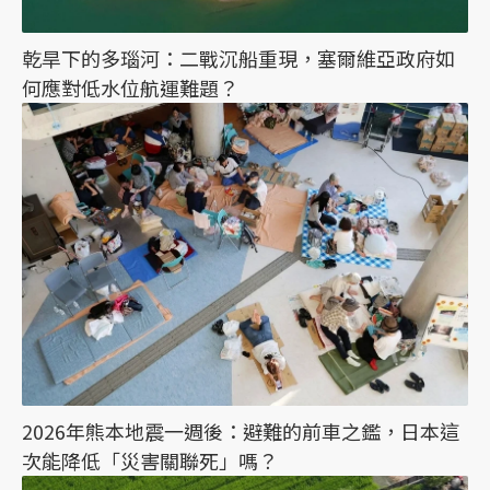
乾旱下的多瑙河：二戰沉船重現，塞爾維亞政府如
何應對低水位航運難題？
2026年熊本地震一週後：避難的前車之鑑，日本這
次能降低「災害關聯死」嗎？