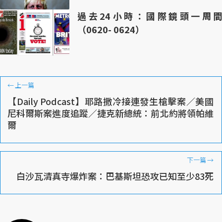
過去24小時：國際鏡頭一周間
（0620- 0624）
←
上一篇
【Daily Podcast】耶路撒冷接連發生槍擊案／美國
尼科爾斯案進度追蹤／捷克新總統：前北約將領帕維
爾
下一篇
→
白沙瓦清真寺爆炸案：巴基斯坦恐攻已知至少83死