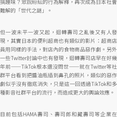
搞趣味？眾說紛紜的行為解釋，再次成為日本社會
難解的「世代之謎」。
但一波未平一波又起，迴轉壽司之亂後又有人發
現，其實日本的便利超商也有類似的影片：超商店
員用同樣的手法，對店內的食物商品惡作劇。另外
一些Twitter討論中也有發現，迴轉壽司店早在好幾
年前——TikTok根本還沒問世——就在Twitter等社
群平台看到把醬油瓶插到鼻孔的照片，類似的惡作
劇似乎沒有徹底消失，只是這一回透過TikTok和多
種影音社群平台的流行，而造成更大的輿論效應。
目前包括HAMA壽司、壽司郎和藏壽司等企業在