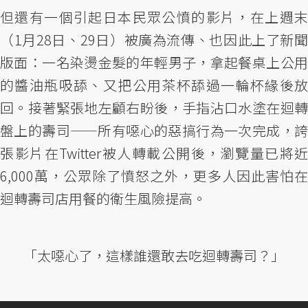
但還有一個引起日本民眾公憤的影片，在上週末
（1月28日、29日）被廣為流傳、也因此上了新聞
版面：一名染燙金髮的年輕男子，拿起餐桌上公用
的醬油瓶吸舔、又把公用茶杯舔過一輪杯緣後放
回。接著緊張地左顧右盼後，手指沾口水塗在迴轉
盤上的壽司——所有噁心的惡搞行為一次完成，誇
張影片在Twitter被人轉載公開後，瀏覽量已將近
6,000萬，公眾除了憤怒之外，更多人因此害怕在
迴轉壽司店用餐的衛生風險提高。
「太噁心了，這樣誰還敢去吃迴轉壽司？」