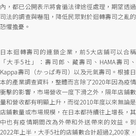
內，都已公開表示將會循法律途徑處理，期望透過
司法的調查與嚇阻，降低民眾對於迴轉壽司之亂的
恐懼擔憂。
日本迴轉壽司的連鎖企業，前5大店鋪可以合稱
「大手5社」：壽司郎、藏壽司、HAMA壽司、
Kappa壽司（かっぱ寿司）以及元氣壽司。根據日
本的產業調查資料，整體而言除了2020年因為疫情
衝擊的影響，市場營收一度下滑之外，隔年店鋪數
量和營收都有明顯上升，而從2010年度以來無論是
店鋪數量或市場規模，在日本都持續往上增長，其
中也有疫情期間改為外帶和外送帶來的效益。到
2022年上半，大手5社的店鋪數合計超過2,200家，