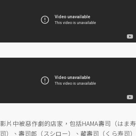
影片中被惡作劇的店家，包括HAMA壽司（はま寿
司）、壽司郎（スシロー）、藏壽司（くら寿司）