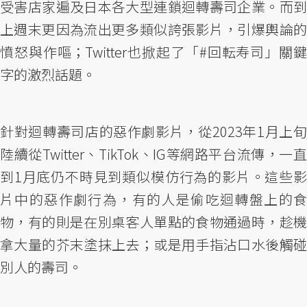
受害店家遍及日本各大型連鎖迴轉壽司企業。而到
上週末更因為流出更多類似誇張影片，引爆輿論的
憤怒與作嘔；Twitter也掀起了「#回転寿司」關鍵
字的激烈話題。
針對迴轉壽司店的惡作劇影片，從2023年1月上旬
陸續從Twitter、TikTok、IG等網路平台流傳，一直
到1月底仍不時見到類似模仿行為的影片。這些影
片中的惡作劇行為，有的人是偷吃迴轉盤上的食
物，有的則是在別桌客人單點的食物通過時，趁機
拿大量的芥末塗抹上去；或是用手指沾口水後觸碰
別人的壽司。