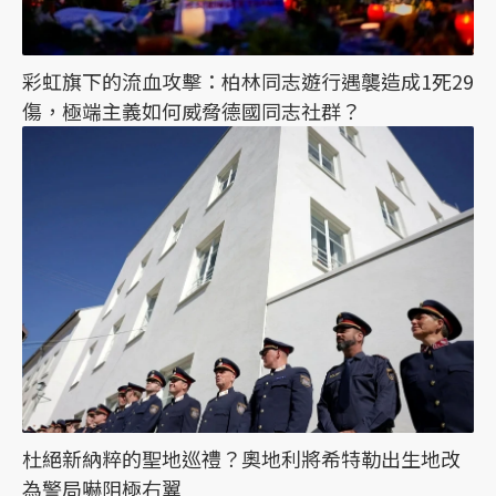
彩虹旗下的流血攻擊：柏林同志遊行遇襲造成1死29
傷，極端主義如何威脅德國同志社群？
杜絕新納粹的聖地巡禮？奧地利將希特勒出生地改
為警局嚇阻極右翼