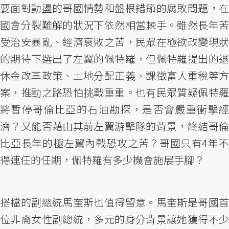
要面對動盪的哥國情勢和盤根錯節的腐敗問題，在
國會分裂難解的狀況下依然相當棘手。雖然長年苦
受治安暴亂、經濟衰敗之苦，民眾在極欲改變現狀
的期待下選出了左翼的佩特羅，但佩特羅提出的退
休金改革政策、土地分配正義、課徵富人重稅等方
案，推動之路恐怕挑戰重重。也有民眾質疑佩特羅
將暫停哥倫比亞的石油勘探，是否會嚴重衝擊經
濟？又能否藉由其前左翼游擊隊的背景，終結哥倫
比亞長年的極左翼內戰恐攻之苦？哥國只有4年不
得連任的任期，佩特羅有多少機會施展手腳？
搭檔的副總統馬奎斯也值得留意。馬奎斯是哥國首
位非裔女性副總統，多元的身分背景讓她獲得不少