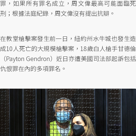
罪，如果所有罪名成立，周文偉最高可能面臨死
刑；根據法庭紀錄，周文偉沒有提出抗辯。
在教堂槍擊案發生前一日，紐約州水牛城也發生造
成10人死亡的大規模槍擊案，18歲白人槍手甘德倫
（Payton Gendron）近日亦遭美國司法部起訴包括
仇恨罪在內的多項罪名。