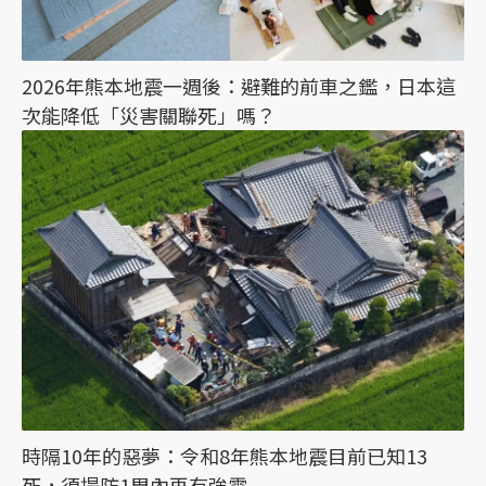
2026年熊本地震一週後：避難的前車之鑑，日本這
次能降低「災害關聯死」嗎？
時隔10年的惡夢：令和8年熊本地震目前已知13
死，須提防1周內再有強震