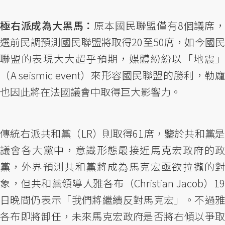
極右派成為大黑馬：
原本國民聯盟僅有8個議席
選前民調預測國民聯盟將取得20至50席，如今國民
聯盟的表現大大超乎預期，媒體紛紛以「地震」
（A seismic event）來形容國民聯盟的勝利，勒龐
也因此將在法國議會中取得巨大影響力。
傳統右派共和黨（LR）則取得61席，鑒於共和黨是
議會各大黨中，意識形態最接近馬克宏政府的政
黨，外界預測共和黨將成為馬克宏亟欲拉攏的對
象，但共和黨領導人雅各布（Christian Jacob）19
日晚間仍表示「我們將繼續反對馬克宏」。不過雅
各布即將卸任，未來馬克宏政府是否將右傾以爭取