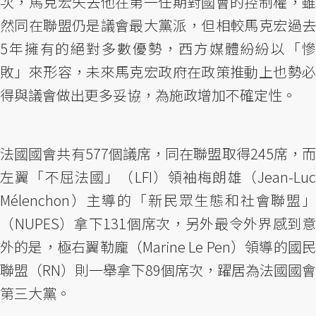
次，馬克宏失去他在第一任期對國會的控制權，雖
然同在聯盟仍是議會最大黨派，但相較馬克宏過去
5年擁有的絕對多數優勢，西方媒體紛紛以「慘
敗」來形容，未來馬克宏政府在政策推動上也勢必
得與議會做出更多妥協，為施政增加不確定性。
法國國會共有577個議席，同在聯盟取得245席，而
左翼「不屈法國」（LFI）領袖梅朗雄（Jean-Luc
Mélenchon）主導的「新民眾生態和社會聯盟」
（NUPES）拿下131個席次，另外最令外界感到意
外的是，極右翼勒龐（Marine Le Pen）領導的國民
聯盟（RN）則一舉拿下89個席次，躍居為法國國會
第三大黨。