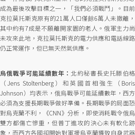
成為最後攻擊目標之一，「我們必須戰鬥」。目前
克拉莫托斯克原有的21萬人口僅餘6萬人未撤離，
其中約有7成是不願離開家園的老人。俄軍主力尚
未攻來此地，克拉莫托斯克的電力供應和電話線路
仍正常運作，但已無天然氣供應。
烏俄戰爭可能延續數年：
北約秘書長史托滕伯
（Jens Stoltenberg）和英國首相強生（Boris
Johnson）均表示，俄烏戰爭可能延續數年，西方
必須為支援長期戰爭做好準備。長期戰爭的局面恐
對烏克蘭不利，《CNN》分析，即使消耗戰令俄烏
雙方都傷亡慘重，但普丁進攻的決心未有軟化跡
象，而西方各國卻開始對軍援烏克蘭導致自身武器