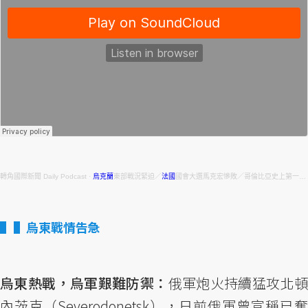
轉角國際新聞 Daily Podcast
·
烏克蘭
東部戰況緊迫／
法國
國會大選馬克宏慘敗／哥倫比亞史上第一位左翼總統／南加州槍擊案追加控訴仇恨犯罪" target="_blank" style="color: #cccccc; text-decoration: none;">20220620．烏克蘭東部戰況緊迫／法國國會大選馬克宏慘敗／哥倫比亞史上第一位左翼總統／南加州槍擊案追加控訴仇恨犯罪
▌烏東戰情告急
烏東熱戰，烏軍艱難防禦：
俄軍炮火持續猛攻北
內茨克（Severodonetsk），日前俄軍曾宣稱已奪