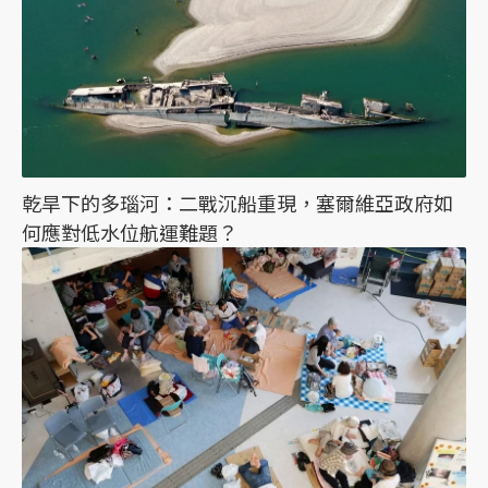
乾旱下的多瑙河：二戰沉船重現，塞爾維亞政府如
何應對低水位航運難題？