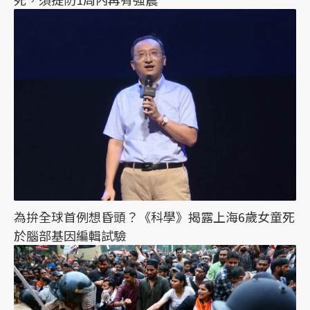
為拚全球首例想昏頭？《科學》揭露上海6歲女童死
於腦部基因編輯試驗