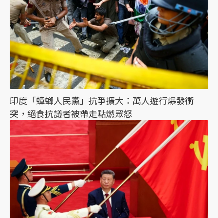
印度「蟑螂人民黨」抗爭擴大：萬人遊行爆發衝
突，絕食抗議者被帶走點燃眾怒