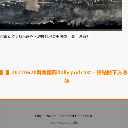
俄軍猛攻北頓內茨克，城市各地冒出濃煙。 圖／法新社
▌20220620轉角國際daily podcast．請點閱下方收
聽