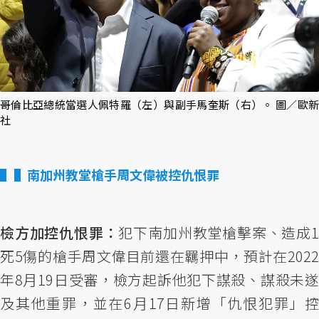
哥倫比亞總統當選人佩特羅（左）與副手馬奎斯（右）。 圖／歐新
社
▌南加州教堂槍手周文偉被控仇恨罪
檢方加控仇恨罪：
犯下南加州教堂槍擊案、造成
死5傷的槍手周文偉目前還在羈押中，預計在2022
年8月19日受審，檢方起訴他犯下謀殺、謀殺未遂
及其他重罪，並在6月17日新增「仇恨犯罪」控