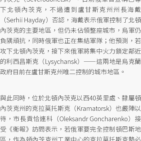
下北頓內茨克，不過遭到盧甘斯克州州長海戴
（Serhii Hayday）否認，海戴表示俄軍控制了北頓
內茨克的主要地區，但仍未佔領整座城市，烏軍仍
負隅頑抗，同時俄軍也正在集結軍隊；他預測，若
攻下北頓內茨克，接下來俄軍將集中火力鎖定鄰近
的利西昌斯克（Lysychansk）——這兩地是烏克蘭
政府目前在盧甘斯克州唯二控制的城市地區。
與此同時，位於北頓內茨克以西40英里處、隸屬頓
內茨克州的克拉莫托斯克（Kramatorsk）也嚴陣以
待，市長貢恰連科（Oleksandr Goncharenko）接
受《衛報》訪問表示，若俄軍要完全控制頓巴斯地
區，作為頓內茨克州工業中心的克拉莫托斯克勢必