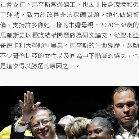
社會支持。馬奎斯當過礦工，也因此投身環境和勞
工運動，致力於改善非法採礦問題。她也做過幫
傭、支持許多像她一樣的未婚母親，2020年38歲的
馬奎斯更以種族結構問題做為研究論文，從聖地亞
哥德卡利大學順利畢業。馬奎斯的生命經歷，激勵
不少哥倫比亞的女性以及同為中下階層的選民，也
是這次得以勝選的原因之一。