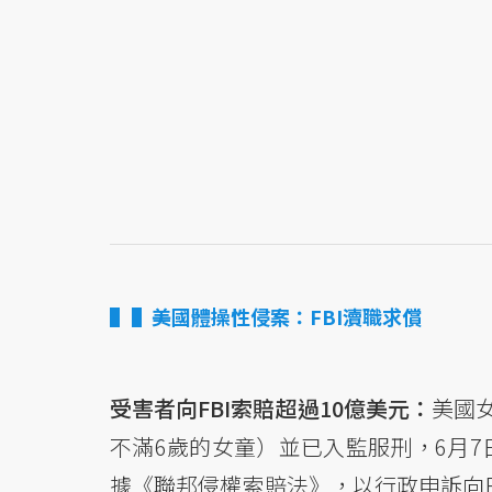
▌美國體操性侵案：FBI瀆職求償
受害者向FBI索賠超過10億美元：
美國女
不滿6歲的女童）並已入監服刑，6月7日包
據《聯邦侵權索賠法》，以行政申訴向FB