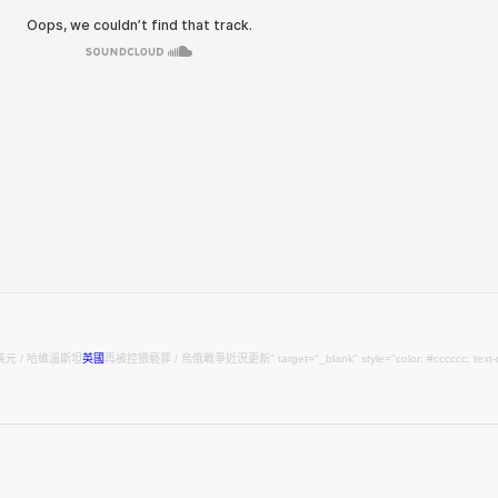
元 / 哈維溫斯坦
英國
再被控猥褻罪 / 烏俄戰爭近況更新" target="_blank" style="color: #cccccc; text-decoration: none;">20220609．美國體操性侵受害者指F