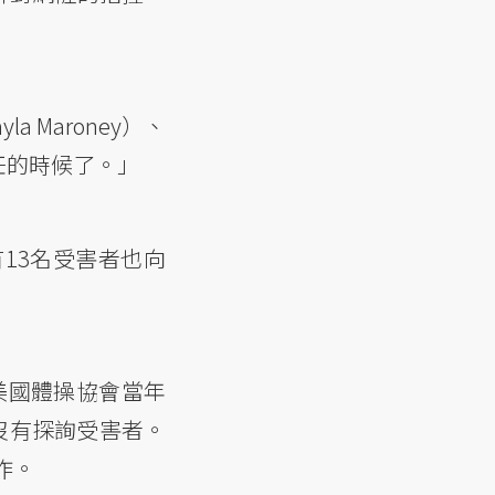
 Maroney）、
責任的時候了。」
另有13名受害者也向
美國體操協會當年
沒有探詢受害者。
作。