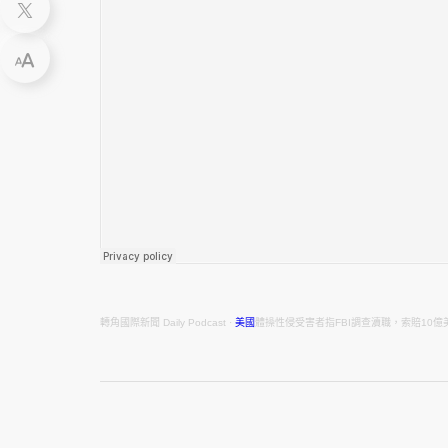
轉角國際新聞 Daily Podcast
·
美國
體操性侵受害者指FBI調查瀆職，索賠10億美