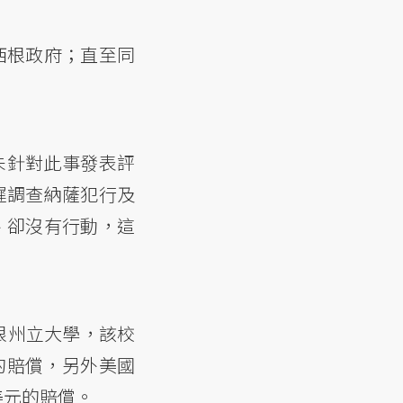
西根政府；直至同
I未針對此事發表評
就延遲調查納薩犯行及
、卻沒有行動，這
西根州立大學，該校
的賠償，另外美國
美元的賠償。