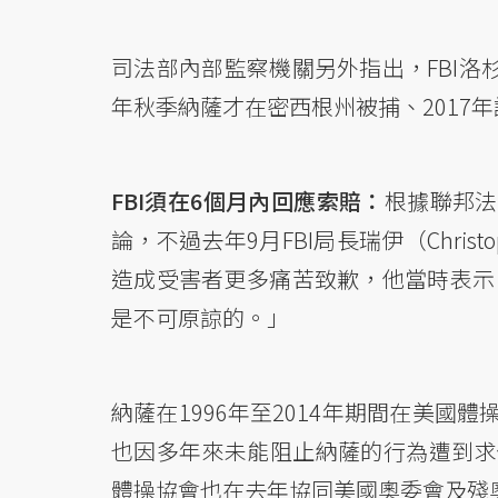
司法部內部監察機關另外指出，FBI洛
年秋季納薩才在密西根州被捕、2017
FBI須在6個月內回應索賠：
根據聯邦法
論，不過去年9月FBI局長瑞伊（Chri
造成受害者更多痛苦致歉，他當時表示：
是不可原諒的。」
納薩在1996年至2014年期間在美國
也因多年來未能阻止納薩的行為遭到求償
體操協會也在去年協同美國奧委會及殘奧