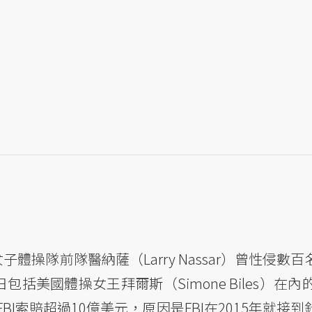
子體操隊前隊醫納薩（Larry Nassar）曾性侵數
括美國體操女王拜爾斯（Simone Biles）在內
I索賠超過10億美元，原因是FBI在2015年就接