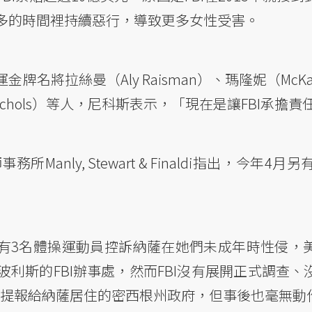
多的時間裡持續惡行，導致更多女性受害。
拉絲曼（Aly Raisman）、瑪隆妮（McKayla
Nichols）等人，尼科斯表示，「現在是讓FBI承擔
anly, Stewart & Finaldi指出，今年4月
時，有3名體操運動員控訴納薩在她們未成年時性侵，
利斯的FBI辦事處，然而FBI沒有展開正式調查、
件提報給納薩居住的密西根州政府，但事後也毫無動