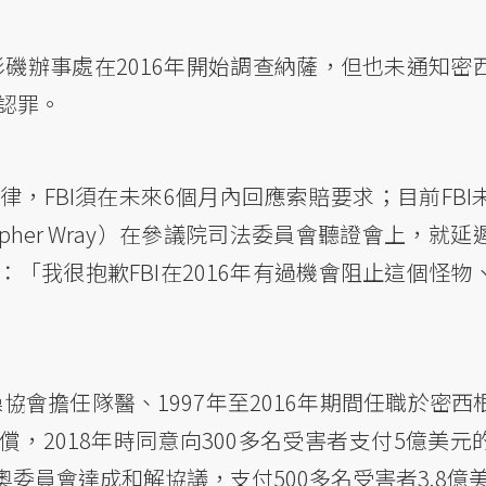
杉磯辦事處在2016年開始調查納薩，但也未通知密
年認罪。
律，FBI須在未來6個月內回應索賠要求；目前FB
stopher Wray）在參議院司法委員會聽證會上，
「我很抱歉FBI在2016年有過機會阻止這個怪物
體操協會擔任隊醫、1997年至2016年期間任職於密
，2018年時同意向300多名受害者支付5億美元
委員會達成和解協議，支付500多名受害者3.8億