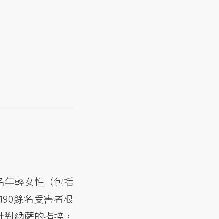
百名年輕女性（包括
的90餘名受害者根
到針對納薩的指控，