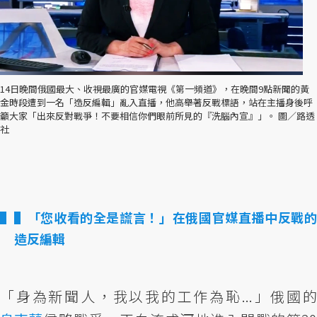
14日晚間俄國最大、收視最廣的官媒電視《第一頻道》，在晚間9點新聞的黃
金時段遭到一名「造反編輯」亂入直播，他高舉著反戰標語，站在主播身後呼
籲大家「出來反對戰爭！不要相信你們眼前所見的『洗腦內宣』」。 圖／路透
社
▌「您收看的全是謊言！」在俄國官媒直播中反戰的
造反編輯
「身為新聞人，我以我的工作為恥...」俄國的