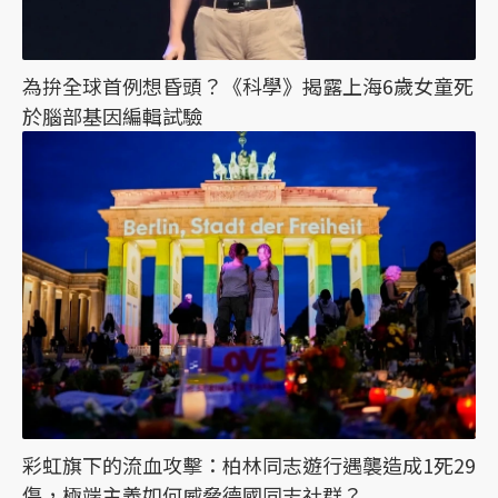
為拚全球首例想昏頭？《科學》揭露上海6歲女童死
於腦部基因編輯試驗
彩虹旗下的流血攻擊：柏林同志遊行遇襲造成1死29
傷，極端主義如何威脅德國同志社群？