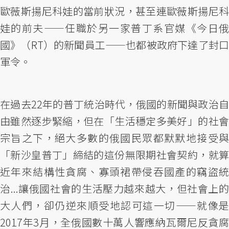
歐薇斯揚尼科娃的當前狀況，甚至連歐薇斯揚尼科
娃的前夫——任職於另一家普丁系官媒《今日俄
國》（RT）的新聞員工——也都被政府下達了封口
軍令。
在過去22年的普丁統治時代，俄國的新聞與政治自
由雖然逐步緊縮，但在「生活穩定多美好」的社會
宗旨之下，絕大多數的俄國民眾都默默地接受與
「新沙皇普丁」締結的這份無限期社會契約，就算
近年來結構性貪腐、寡頭裙帶侵吞國產的竊盜統
治...讓俄國社會的生活壓力越來越大，但社會上的
大人們，卻仍逆來順受地認可這一切——就像是
2017年3月，全俄國數十萬人響應納瓦爾尼反貪腐