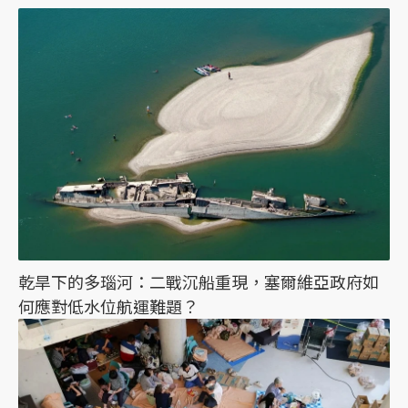
乾旱下的多瑙河：二戰沉船重現，塞爾維亞政府如
何應對低水位航運難題？