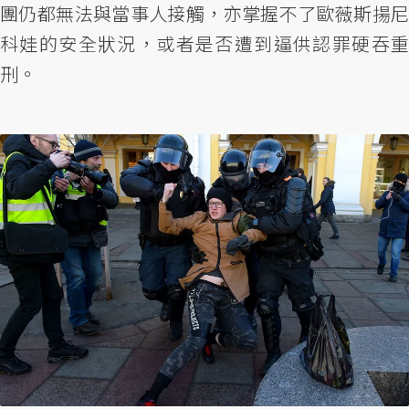
團仍都無法與當事人接觸，亦掌握不了歐薇斯揚尼
科娃的安全狀況，或者是否遭到逼供認罪硬吞重
刑。