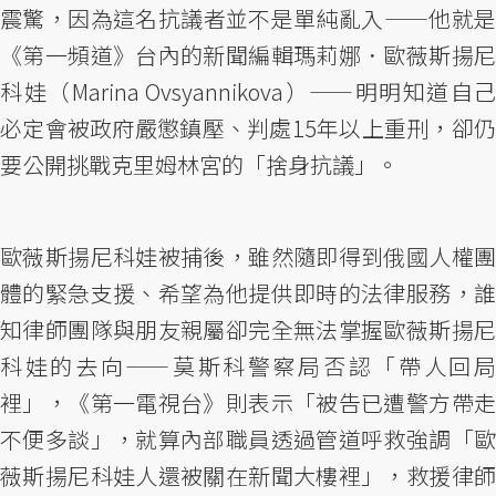
震驚，因為這名抗議者並不是單純亂入——他就是
《第一頻道》台內的新聞編輯瑪莉娜．歐薇斯揚尼
科娃（Marina Ovsyannikova）——明明知道自己
必定會被政府嚴懲鎮壓、判處15年以上重刑，卻仍
要公開挑戰克里姆林宮的「捨身抗議」。
歐薇斯揚尼科娃被捕後，雖然隨即得到俄國人權團
體的緊急支援、希望為他提供即時的法律服務，誰
知律師團隊與朋友親屬卻完全無法掌握歐薇斯揚尼
科娃的去向——莫斯科警察局否認「帶人回局
裡」，《第一電視台》則表示「被告已遭警方帶走
不便多談」，就算內部職員透過管道呼救強調「歐
薇斯揚尼科娃人還被關在新聞大樓裡」，救援律師