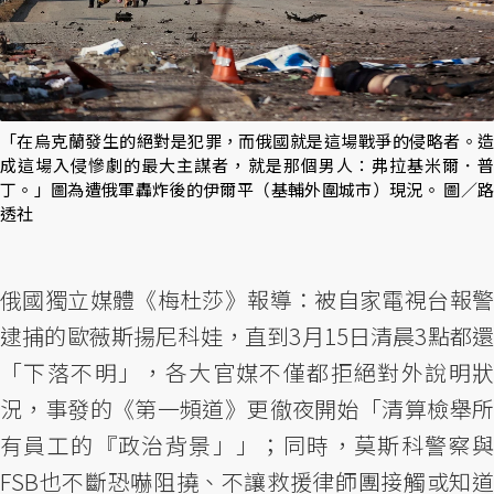
「在烏克蘭發生的絕對是犯罪，而俄國就是這場戰爭的侵略者。造
成這場入侵慘劇的最大主謀者，就是那個男人：弗拉基米爾．普
丁。」圖為遭俄軍轟炸後的伊爾平（基輔外圍城市）現況。 圖／路
透社
俄國獨立媒體《梅杜莎》報導：被自家電視台報警
逮捕的歐薇斯揚尼科娃，直到3月15日清晨3點都還
「下落不明」，各大官媒不僅都拒絕對外說明狀
況，事發的《第一頻道》更徹夜開始「清算檢舉所
有員工的『政治背景」」；同時，莫斯科警察與
FSB也不斷恐嚇阻撓、不讓救援律師團接觸或知道