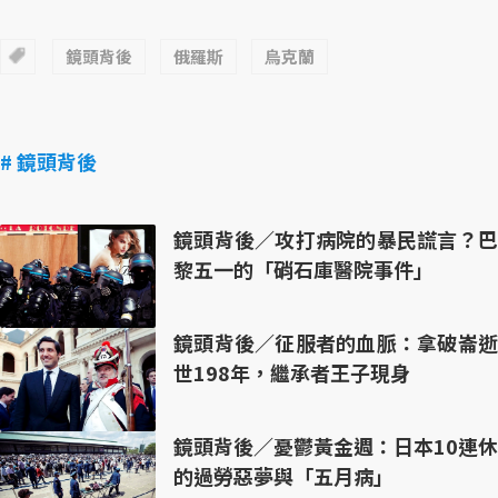
鏡頭背後
俄羅斯
烏克蘭
# 鏡頭背後
鏡頭背後／攻打病院的暴民謊言？巴
黎五一的「硝石庫醫院事件」
鏡頭背後／征服者的血脈：拿破崙逝
世198年，繼承者王子現身
鏡頭背後／憂鬱黃金週：日本10連休
的過勞惡夢與「五月病」