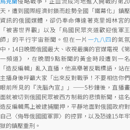
烏克蘭
侵略戰爭，正血流成河地進入開戰的第20
天，遭到國際經濟封鎖而趁勢全國「鐵幕化」鎮壓
資訊的俄國媒體，卻仍奉命傳達著克里姆林宮的
「被害世界觀」以及「烏國民眾夾道歡迎俄軍王
師」的平行宇宙新聞。但在一片
一九八四
的氣
中，14日晚間俄國最大、收視最廣的官媒電視《第
一頻道》，在晚間9點新聞的黃金時段遭到一名
「造反編輯」亂入直播，他高舉著反戰標語，站在
主播身後呼籲大家「出來反對戰爭！不要相信你們
眼前所見的『洗腦內宣』」——5秒鐘後，直播畫
面就被切到俄國民眾被西方制裁的悲憤新聞，這名
造反編輯馬上被逮捕關押，平靜地面對俄國政府對
自己〈侮辱俄國國軍罪〉的控罪，以及恐達15年牢
獄的鎮壓重刑。