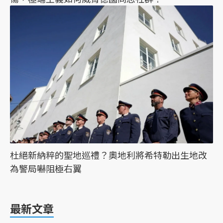
杜絕新納粹的聖地巡禮？奧地利將希特勒出生地改
為警局嚇阻極右翼
最新文章