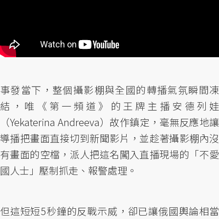
事發當下，整個攝影棚與全國的轉播氣氛瞬間凍
結，唯《第一頻道》的王牌主播安德列娃
（Yekaterina Andreeva）故作鎮定，毫無反應地讓
導播把畫面直接切到新聞影片，並趁著攝影棚內沒
有畫面的空檔，派人把這名闖入直播現場的「不愛
國人士」壓制抓走、報警處理。
但這短短5秒鐘的反戰示威，卻已讓俄國輿論相當