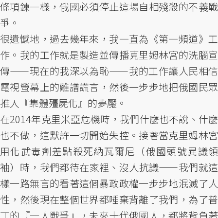
條項鍊一樣，俄國必須停止這場自相殘殺的不義戰
爭。
很遺憾地，過去幾年來，我一直為《第一頻道》工
作。我的工作就是製造並傳播克里姆林宮的洗腦宣
傳——現在的我深以為恥——我的工作讓人民相信
電視螢幕上的離譜謊言，然後一步步地把俄國民眾
推入『集體殭屍化』的夢魘。
在2014年克里米亞危機時，我們什麼也不說、什麼
也不做，這默許一切開始失控。接著當克里姆林宮
用化武毒劑差點殺死納瓦爾尼（俄國頭號異議領
袖）時，我們都待在家裡、沒人抗議——我們就這
樣一路無言的看著這個暴政政權一步步地泯滅了人
性，然後現在整個世界都唾棄背離了我們，為了普
丁的『一人戰爭』，未來十代俄國人，都將背負著