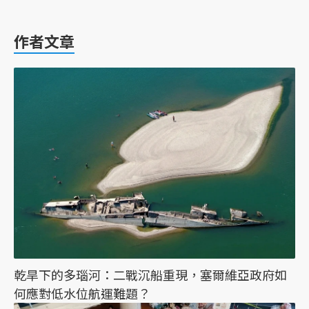
作者文章
乾旱下的多瑙河：二戰沉船重現，塞爾維亞政府如
何應對低水位航運難題？