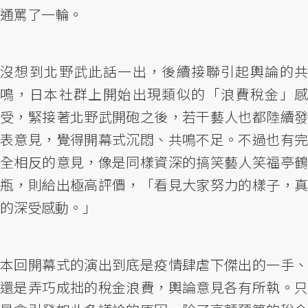
通罵了一輪。
沒想到北野武此話一出，後續接聯引起輿論的共
鳴，日本社群上開始出現類似的「浪費稅金」感
受，緊接著北野武開砲之後，若干藝人也都陸續發
表意見，覺得開幕式沉悶、共鳴不足。不過也有完
全相反的意見，像是同樣資深的搞笑藝人笑福亭鶴
瓶，則給出極高評價，「看見大家努力的樣子，真
的深受感動。」
本回開幕式的演出到底是疫情肆虐下傑出的一手、
還是弄巧成拙的稅金浪費，輿論意見各有所執。只