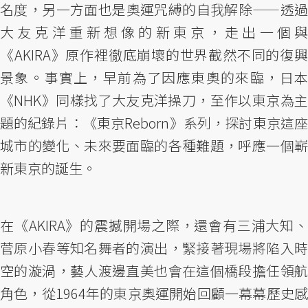
名度，另一方面也是奧運咒縛的自我解除——透過
大友克洋重新想像的新東京，走出一個與
《AKIRA》原作裡徹底崩壞的世界截然不同的復興
景象。事實上，早前為了因應東奧的來臨，日本
《NHK》同樣找了大友克洋操刀，至作以東京為主
題的紀錄片：《東京Reborn》系列，探討東京這座
城市的變化、未來要面臨的各種難題，呼應一個嶄
新東京的誕生。
在《AKIRA》的震撼開場之際，還會有三浦大知、
菅原小春等知名舞者的演出，緊接著現場將陷入時
空的漩渦，藝人渡邊直美也會在這個橋段擔任領航
角色，從1964年的東京奧運開始回顧一幕幕歷史感