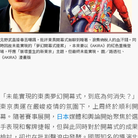
北野武直接毒舌嘲諷，批評東奧開幕式無聊到睡著、浪費納稅人的血汗錢。同
時因故未能實現的「夢幻開幕式提案」，本來要以《AKIRA》的紅色重機登
場，呼應「崩壞重生的新東京」主題，但最終未能實現。 圖／路透社、
《AKIRA》漫畫版
「未能實現的東奧夢幻開幕式，到底為何消失？」
東京奧運在嚴峻疫情的氛圍下，上周終於順利開
幕。隨著賽事展開，
日本
媒體和輿論開始聚焦於
手表現和奪牌捷報，但與此同時對於開幕式的成果
檢討，卻也在批判聲浪中發酵。國際知名的導演北