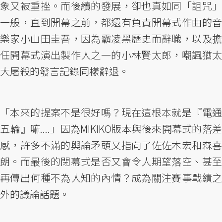
象又被重挫。而後續的發展，卻也真如同「詛咒」
一般，直到開幕之前，都還有負責開幕式作曲的音
樂家小山田圭吾，因為霸凌黑歷史而辭職，以及擔
任開幕式演出製作人之一的小林賢太郎，嘲諷猶太
大屠殺的發言記錄同樣辭退。
「本來的提案不是很好嗎？現在這根本就是『電通
五輪』嘛....」因為MIKIKO版本與後來開幕式的落差
感，許多不滿的輿論矛頭又指向了佐佐木宏和森喜
朗。而最後的閉幕式是否又會令人期望落空、甚至
再傳出何種不為人知的內情？成為關注賽事戰績之
外的議論話題。