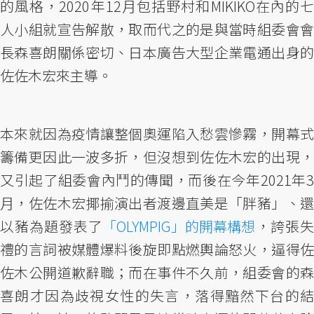
的風格，2020年12月包括野村和MIKIKO在內的七
人小組就宣告解散，取而代之的是與當時組委會會
長森喜朗關係密切、日本廣告大型企業電通出身的
佐佐木宏來主導。
本來就因為疫情讓整個奧運陷入愁雲慘霧，開幕式
籌備更因此一波多折，但沒想到佐佐木宏的出現，
又引起了組委會內鬥的傳聞，而後在今年2021年3
月，佐佐木宏揶揄演出者渡邊直美是「胖豬」、還
以豬為題發表了
「OLYMPIG」的開幕構想
，誇張
禮的言詞被媒體爆料後旋即點燃輿論怒火，逼得佐
佐木公開道歉辭職；而在事件不久前，組委會的森
喜朗才因為歧視女性的失言，落得黯然下台的結