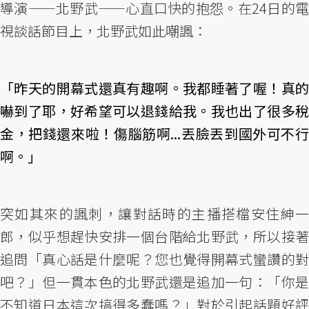
導演——北野武——心直口快的抱怨。在24日的電
視談話節目上，北野武如此嘲諷：
「昨天的開幕式還真有趣啊。我都睡著了喔！真的
嚇到了耶，好希望可以退錢給我。我也出了很多稅
金，把錢還來啦！傷腦筋啊...丟臉丟到國外可不行
啊。」
突如其來的諷刺，讓對話時的主播搭檔安住紳一
郎，似乎想趕快安排一個台階給北野武，所以接著
追問「真心話是什麼呢？您也覺得開幕式蠻讚的對
吧？」但一貫本色的北野武還是追加一句：「你是
不知道日本這次搞得多蠢嗎？」對於引起話題好評