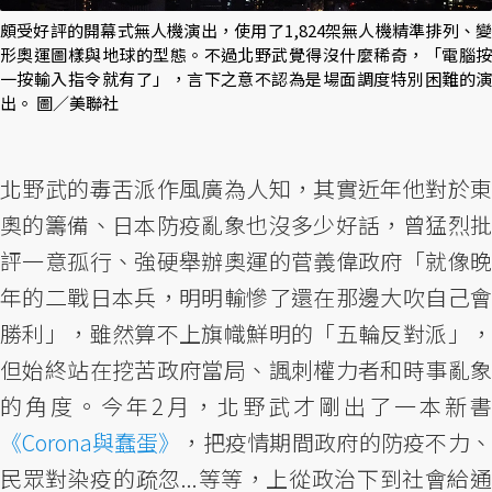
頗受好評的開幕式無人機演出，使用了1,824架無人機精準排列、變
形奧運圖樣與地球的型態。不過北野武覺得沒什麼稀奇，「電腦按
一按輸入指令就有了」，言下之意不認為是場面調度特別困難的演
出。 圖／美聯社
北野武的毒舌派作風廣為人知，其實近年他對於東
奧的籌備、日本防疫亂象也沒多少好話，曾猛烈批
評一意孤行、強硬舉辦奧運的菅義偉政府「就像晚
年的二戰日本兵，明明輸慘了還在那邊大吹自己會
勝利」，雖然算不上旗幟鮮明的「五輪反對派」，
但始終站在挖苦政府當局、諷刺權力者和時事亂象
的角度。今年2月，北野武才剛出了一本新書
《Corona與蠢蛋》
，把疫情期間政府的防疫不力、
民眾對染疫的疏忽...等等，上從政治下到社會給通