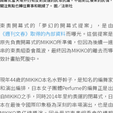
開幕式當天場外仍有反對奧運的民眾抗議。不過對比後來的民情，
關注焦點也轉往賽事和戰績了。 圖／法新社
東奧開幕式的「夢幻的開幕式提案」，是由
《週刊文春》取得的內部資料
而曝光。這個提案是
原先負責開幕式的MIKIKO所準備，但因為後續一連
串的東奧組委會風波，最終因為MIKIKO的離去而導
致計畫胎死腹中。
現年44歲的MIKIKO本名水野幹子，是知名的編舞家
和演出編排，日本女子團體Perfume的編舞正是出
自MIKIKO之手，同時2014年里約奧運的閉幕式，日
本在最後令國際印象極為深刻的串場演出，也是由
MIKIKO擔任總導演。因此最初東奧組委會的構想