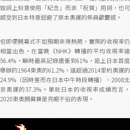
致詞上刻意使用「紀念」而非「祝賀」用詞，也可
感受到日本特意迴避了原本奧運的祭典歡慶感。
但即便開幕式不如預期來得熱鬧，實際的收視率仍
相當出色，在當晚《NHK》轉播的平均收視率達
56.4%，瞬時最高記錄還衝到61%，追上日本首度
舉辦的1964東奧的61.2%，遠超過2014里約奧運的
24.9%（因時差而在日本中午時段轉播）、2008北
京奧運的37.3%。單就日本的收視率成績而言，
2020東奧開幕算是亮眼不俗的表現。