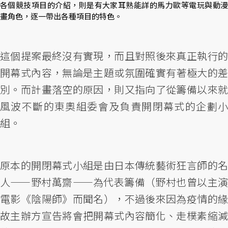
各個競技項目的介紹，則是有大家耳熟能詳的馬力歐等電玩與動漫
畫角色，逐一帶出各種項目的特色。
這個提案最終沒有實現，而且對照後來真正執行的
開幕式內容，無論是主題或氛圍確實有著極大的差
別。而計畫落空的原因，則又指向了從籌備以來就
風波不斷的東奧組委會及負責開閉幕式的企劃小
組。
原本的開閉幕式小組是由日本傳統藝術狂言師的名
人——野村萬齋——為代表籌備（野村也曾以主演
電影《陰陽師》而聞名），不過後來因為疫情的緣
故主辦方宣告將會把開幕式內容簡化、走樸素縮減