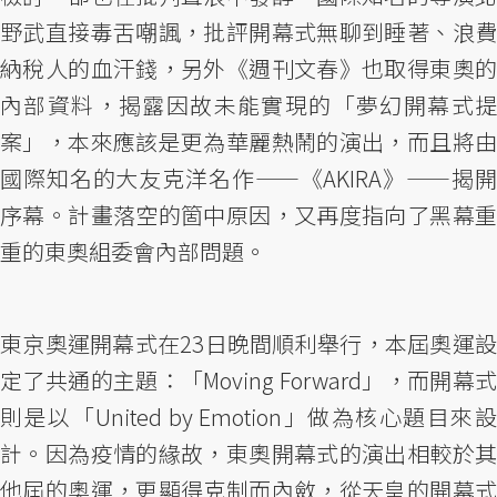
野武直接毒舌嘲諷，批評開幕式無聊到睡著、浪費
納稅人的血汗錢，另外《週刊文春》也取得東奧的
內部資料，揭露因故未能實現的「夢幻開幕式提
案」，本來應該是更為華麗熱鬧的演出，而且將由
國際知名的大友克洋名作——《AKIRA》——揭開
序幕。計畫落空的箇中原因，又再度指向了黑幕重
重的東奧組委會內部問題。
東京奧運開幕式在23日晚間順利舉行，本屆奧運設
定了共通的主題：「Moving Forward」，而開幕式
則是以「United by Emotion」做為核心題目來設
計。因為疫情的緣故，東奧開幕式的演出相較於其
他屆的奧運，更顯得克制而內斂，從天皇的開幕式