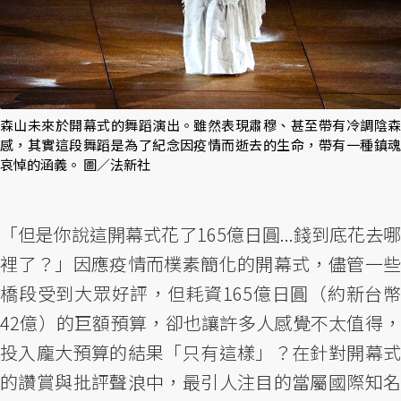
森山未來於開幕式的舞蹈演出。雖然表現肅穆、甚至帶有冷調陰森
感，其實這段舞蹈是為了紀念因疫情而逝去的生命，帶有一種鎮魂
哀悼的涵義。 圖／法新社
「但是你說這開幕式花了165億日圓...錢到底花去哪
裡了？」因應疫情而樸素簡化的開幕式，儘管一些
橋段受到大眾好評，但耗資165億日圓（約新台幣
42億）的巨額預算，卻也讓許多人感覺不太值得，
投入龐大預算的結果「只有這樣」？在針對開幕式
的讚賞與批評聲浪中，最引人注目的當屬國際知名