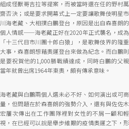
組成怪獸哥吉拉等提案，而被當時還在任的野村萬
齋否決；或是要求開幕式上一定要讓歌舞伎明星市
川海老藏、大相撲白鵬登台，原因是出自森喜朗的
個人情感——海老藏正好在2020年正式襲名，成為
「十三代目市川團十郎白猿」，是歌舞伎界的隆重
大事，森喜朗想藉奧運登台來做為紀念。而白鵬則
是要祝賀他的1,000勝戰績達成，同時白鵬的父親
當年就曾出席1964年東奧，頗有傳承意味。
海老藏與白鵬兩個人選未必不好、如何演出或可商
量，但問題在於森喜朗的強勢介入，還有與佐佐木
宏屢次傳出在工作團隊裡對女性的不屑一顧和輕
視，在已經可以說是舉步維艱的疫情奧運之下，形