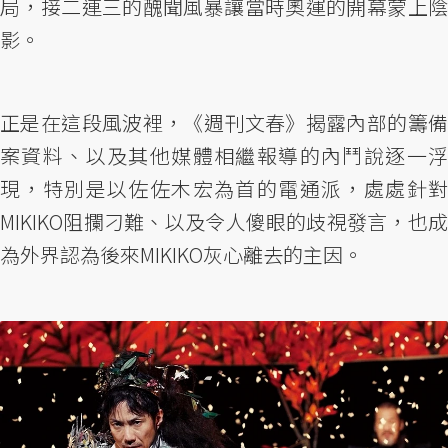
局，接二連三的醜聞風暴讓當時奧運的開幕蒙上陰
影。
正是在這段風波裡，《週刊文春》揭露內部的籌備
案資料、以及其他媒體相繼報導的內鬥說逐一浮
現，特別是以佐佐木宏為首的電通派，處處針對
MIKIKO阻攔刁難、以及令人傻眼的歧視發言，也成
為外界認為後來MIKIKO灰心離去的主因。