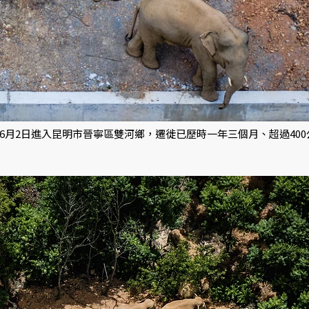
月2日進入昆明市晉寧區雙河鄉，遷徙已歷時一年三個月、超過400