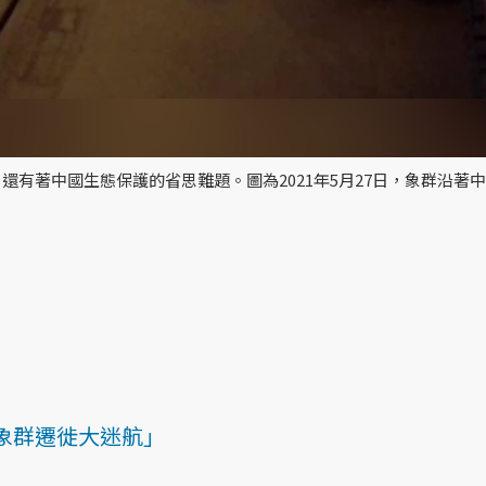
有著中國生態保護的省思難題。圖為2021年5月27日，象群沿著
象群遷徙大迷航」