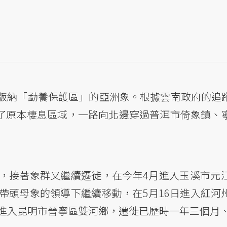
版納「勐養保護區」的亞洲象。根據雲南政府的追
離開了原本棲息區域，一路向北邊穿過普洱市倚象鎮、
。
，接著象群又繼續遷徙，在今年4月進入玉溪市元
帶頭母象的領導下繼續移動，在5月16日進入紅河
進入昆明市晉寧區雙河鄉，遷徙已歷時一年三個月、