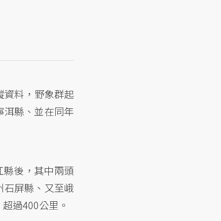
蹤資料，野象群起
寧洱縣、並在同年
江縣後，其中兩頭
州石屏縣、又至峨
超過400公里。