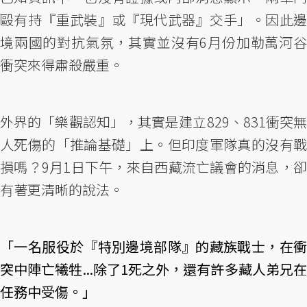
毆有持『重武裝』或『現代武器』交手」。因此邊
境兩國的對抗氣氛，其實並沒有6月份加勒萬河谷
衝突來得肅殺嚴重。
外界的「樂觀認知」，其實是建立829、831衝突無
人死傷的「推論基礎」上。但印度軍隊真的沒有戰
損嗎？9月1日下午，來自西藏流亡議會的消息，卻
有著更清晰的說法。
「一名服役於『特別邊境部隊』的藏族戰士，在衝
突中陣亡犧牲...除了1死之外，還有許多藏人弟兄在
任務中受傷。」