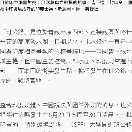
目前印中兩國對交手部隊與傷亡戰損的規模，皆下達了封口令。圖
為中印邊境戍守的印度士兵，示意圖。 圖／美聯社
「班公錯」是位於青藏高原西部、連接藏區與喀什
米爾的高原淡水湖。長期以來，此水體也一直是中
國與印度相互爭執的主權爭議地——兩國皆主張水
域主權，但中國主要控制東部水面、印度則掌握西
部——而本回的衝突發生點，據悉發生在班公錯南
岸的「戰略高地」。
整合印度媒體、中國說法與國際外媒的消息，班公
錯事件大略發生在8月29日夜間至30日清晨，一批
印軍的「特別邊境部隊」（SFF）大舉開進班公錯