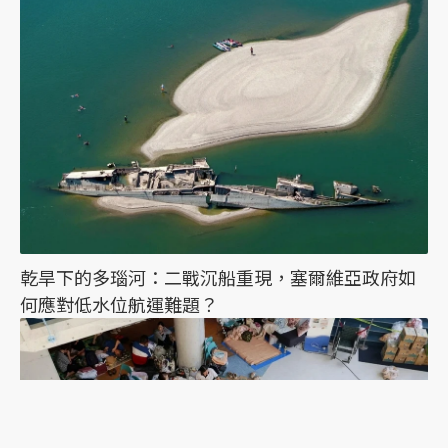
乾旱下的多瑙河：二戰沉船重現，塞爾維亞政府如
何應對低水位航運難題？