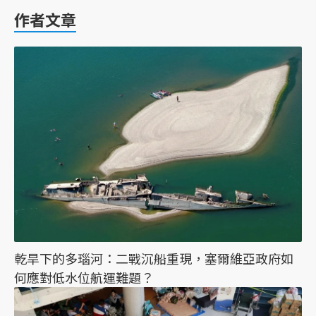
作者文章
乾旱下的多瑙河：二戰沉船重現，塞爾維亞政府如
何應對低水位航運難題？