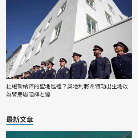
杜絕新納粹的聖地巡禮？奧地利將希特勒出生地改
為警局嚇阻極右翼
最新文章