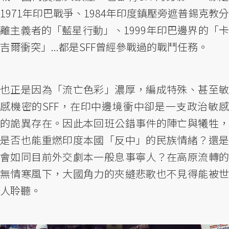
1971年印巴戰爭、1984年印度鎮壓旁遮普錫克教分
離主義者的「藍星行動」、1999年印巴邊界的「卡
吉爾衝突」...都是SFF曾經參戰過的戰鬥任務。
也正是因為「流亡色彩」濃厚，編成特殊、甚至敏
感機密的SFF，在印中邊境衝中卻是一支政治敏感
的詭異存在。因此本回班公錯事件的陣亡與犧牲，
是否也能重燃印度本國「反中」的民族情緒？還是
會如同目前外交劇本一般息事寧人？在高原流轉的
無情寒風下，大國角力的夾縫悲歌也不見得能被世
人聆聽。