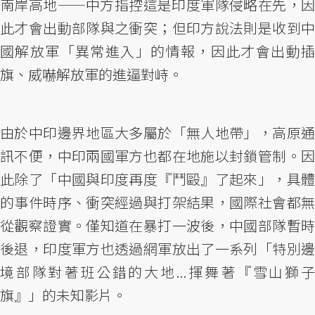
南岸高地——中方指控這是印度軍隊侵略在先，因
此才會出動部隊與之衝突；但印方說法則是收到中
國解放軍「異常進入」的情報，因此才會出動插
旗、威嚇解放軍的進逼對峙。
由於中印邊界地區大多屬於「無人地帶」，高原通
訊不便，中印兩國軍方也都在地施以封鎖管制。因
此除了「中國與印度再度『鬥毆』了起來」，具體
的事件時序、衝突經過與打架結果，國際社會都無
從觀察證實。僅知道在暴打一波後，中國部隊暫時
後退，印度軍方也透過網軍放出了一系列「特別邊
境部隊對著班公錯的大地...揮舞著『雪山獅子
旗』」的未知影片。