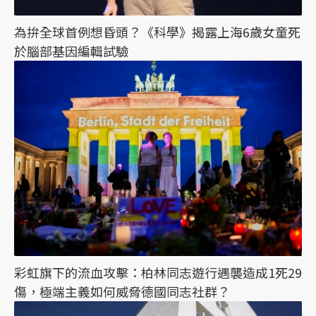
為拚全球首例想昏頭？《科學》揭露上海6歲女童死
於腦部基因編輯試驗
彩虹旗下的流血攻擊：柏林同志遊行遇襲造成1死29
傷，極端主義如何威脅德國同志社群？