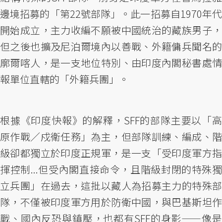
邊境招募的「第22號部隊」。此一招募自1970年代
開始成立，主力收編不願被中國統治的藏族男子，
但之後也擴及尼泊爾境內以善戰、外籍傭兵聞名的
廓爾喀人，是一支地位特別、由印度內閣秘書處情
報單位直轄的「外籍兵團」。
根據《印度快報》的解釋，SFF的部隊主要以「高
原作戰／戍衛任務」為主，但部隊訓練、編成、階
級卻都獨立於印度正規軍，是一支「受印度軍方指
揮控制...但受內閣直接命令，且階級封閉的特殊獨
立兵團」在過去，這批以藏人為招募主力的特殊部
隊，不僅被印度軍方用於防衛中國，與巴基斯坦作
戰、國內反恐與鎮壓，也都有SFF的身影——像是