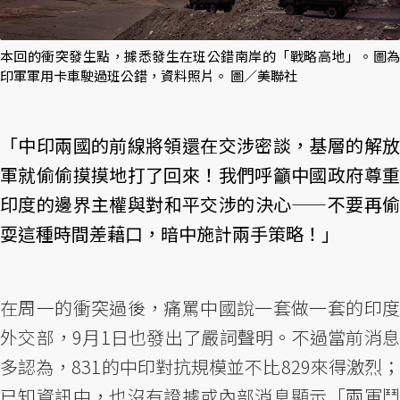
本回的衝突發生點，據悉發生在班公錯南岸的「戰略高地」。圖為
印軍軍用卡車駛過班公錯，資料照片。 圖／美聯社
「中印兩國的前線將領還在交涉密談，基層的解放
軍就偷偷摸摸地打了回來！我們呼籲中國政府尊重
印度的邊界主權與對和平交涉的決心——不要再偷
耍這種時間差藉口，暗中施計兩手策略！」
在周一的衝突過後，痛罵中國說一套做一套的印度
外交部，9月1日也發出了嚴詞聲明。不過當前消息
多認為，831的中印對抗規模並不比829來得激烈；
已知資訊中，也沒有證據或內部消息顯示「兩軍鬥