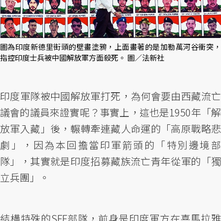
圖為印度新德里街頭的壁畫塗鴉，上面畫著的是加勒萬河谷衝突，
指控印度士兵被中國解放軍方面殺死。 圖／法新社
印度軍隊被中國解放軍打死，為何會要由西藏流亡
議會的議員來證實呢？事實上，這也是1950年「解
放軍入藏」後，輾轉牽連藏人命運的「高原戰略悲
劇」，因為本回擔當印軍箭頭的「特別邊境部
隊」，其實就是印度招募藏族流亡青年從軍的「獨
立兵團」。
結構特殊的SFF部隊，前身是印度軍方在喜馬拉雅