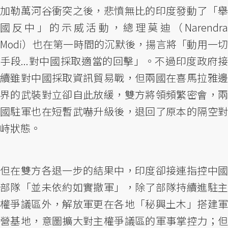
加勒萬河谷衝突之後，悲憤無比的印度發動了「舉
國反中」的示威活動，總理莫迪（Narendra
Modi）也在第一時間的沉默後，揚言將「動用一切
手段...對中國採取適當的回擊」。不過印度政府接
續雖對中國採取資訊貿易戰，但兩國在喜馬拉雅邊
界的武裝對立卻自此放緩，雙方將領頻繁密會，兩
國駐軍也在短暫武嚇升級後，退回了原本的隔空對
峙狀態。
但在雙方各退一步的結果中，印度卻接連指控中國
部隊「並未依約如實撤軍」，除了部隊持續進駐主
權爭議區外，解放軍更在各地「秘興土木」搭建軍
營基地，意圖擴大對主權爭議區的軍事掌控力；但