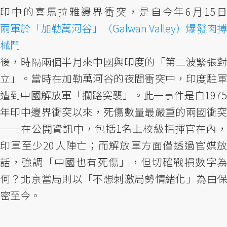
印中的喜馬拉雅邊界衝突，是自今年6月15日
兩軍於「加勒萬河谷」（Galwan Valley）爆發肉搏
械鬥
後，時隔兩個半月來中國與印度的「第二波緊張對
立」。當時在加勒萬河谷的夜間衝突中，印度駐軍
遭到中國解放軍「攔路突襲」。此一事件是自1975
年印中邊界衝突以來，死傷數量最嚴重的兩國衝突
——在公開資訊中，包括1名上校級指揮官在內，
印軍至少20人陣亡；而解放軍方面僅透過官媒放
話，強調「中國也有死傷」，但切確戰損數字為
何？北京當局則以「不想刺激局勢情緒化」為由保
密至今。