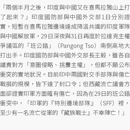
「兩個半月之後，印度與中國又在喜馬拉雅山上打
了起來？」印度國防部與中國外交部1日分別證
實，短暫在喜馬拉雅邊境達成降溫共識的印度軍隊
與中國解放軍，29日深夜與31日再度於拉達克主權
爭議區的「班公錯」（Pangong Tso）南側高地大
打出手。印度國防部與中國外交部長王毅，雖各自
譴責對方「意圖侵略、挑釁主權」，但都不願公布
衝突的實地狀況。目前印中兩國對交手部隊與傷亡
戰損的規模，皆下達了封口令；但西藏流亡議會方
面卻證實印軍方面確有傷亡，因為在29日的班公錯
衝突中，「印軍的『特別邊境部隊』（SFF）裡，
至少有一名流亡從軍的『藏族戰士』不幸陣亡！」