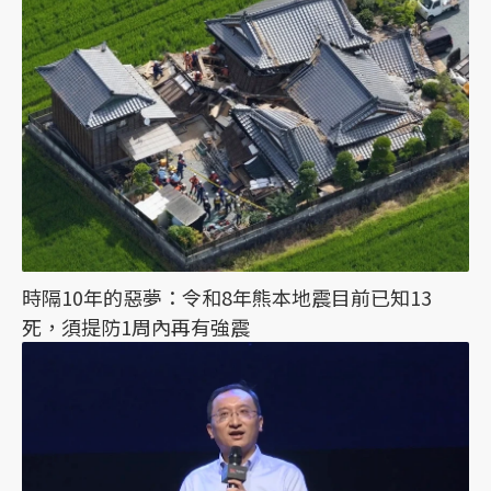
時隔10年的惡夢：令和8年熊本地震目前已知13
死，須提防1周內再有強震