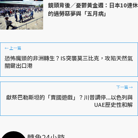
鏡頭背後／憂鬱黃金週：日本10連休
的過勞惡夢與「五月病」
←
上一篇
恐怖魔頭的非洲轉生？IS突襲莫三比克，攻陷天然氣
關鍵出口港
下一篇
→
獻祭巴勒斯坦的「賣國遊戲」？川普調停...以色列與
UAE歷史性和解
轉角24小時