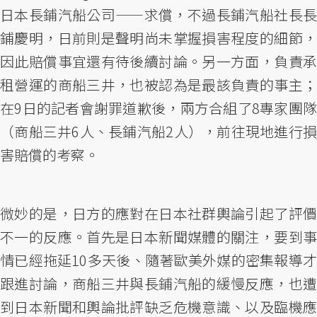
日本長鋪汽船公司——求償，不過長鋪汽船社長長
鋪慶明，日前則是聲明尚未掌握損害程度的細節，
因此賠償事宜還有待後續討論。另一方面，負責承
租營運的商船三井，也被認為是最該負責的事主；
在9日的記者會謝罪道歉後，兩方合組了8專家團隊
（商船三井6人、長鋪汽船2人），前往現地進行損
害賠償的考察。
微妙的是，日方的應對在日本社群輿論引起了評價
不一的反應。首先是日本新聞媒體的關注，要到事
情已經拖延10多天後、隨著歐美外媒的密集報導才
跟進討論，商船三井與長鋪汽船的緩慢反應，也遭
到日本新聞和輿論批評缺乏危機意識、以及臨機應