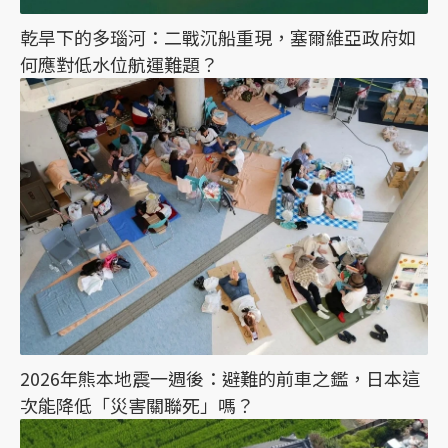
乾旱下的多瑙河：二戰沉船重現，塞爾維亞政府如
何應對低水位航運難題？
2026年熊本地震一週後：避難的前車之鑑，日本這
次能降低「災害關聯死」嗎？