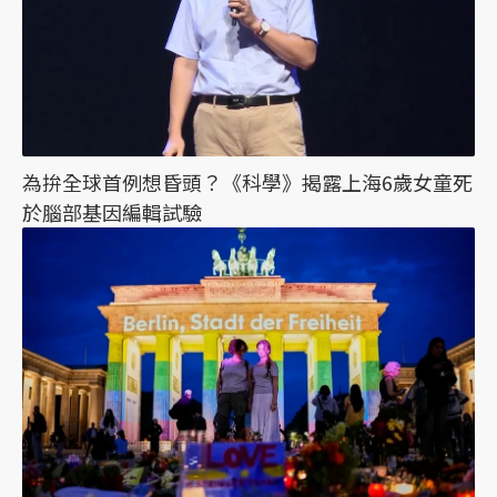
為拚全球首例想昏頭？《科學》揭露上海6歲女童死
於腦部基因編輯試驗