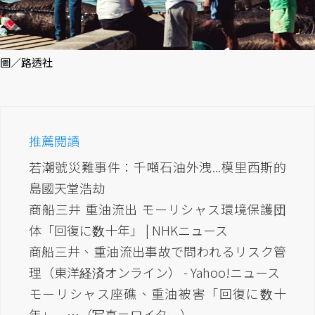
圖／路透社
推薦閱讀
若潮號災難事件：千噸石油外洩...模里西斯的
島國天堂浩劫
商船三井 重油流出 モーリシャス環境保護団
体「回復に数十年」 | NHKニュース
商船三井、重油流出事故で問われるリスク管
理（東洋経済オンライン） - Yahoo!ニュース
モーリシャス座礁、重油被害「回復に数十
年」 …（写真＝ロイター）