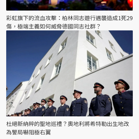
彩虹旗下的流血攻擊：柏林同志遊行遇襲造成1死29
傷，極端主義如何威脅德國同志社群？
杜絕新納粹的聖地巡禮？奧地利將希特勒出生地改
為警局嚇阻極右翼