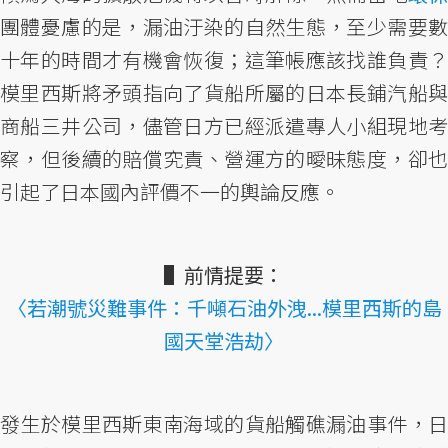
團體憂慮的是，漏油汙染的自然生態，至少需要數
十年的時間才有機會恢復；這筆帳應該找誰負責？
模里西斯將矛頭指向了貨船所屬的日本長鋪汽船與
商船三井公司，儘管日方已經派遣專人小組現地考
察，但後續的賠償究責、營運方的曖昧態度，卻也
引起了日本國內評價不一的輿論反應。
▌前情提要：
〈若潮號災難事件：千噸石油外洩...模里西斯的島
國天堂浩劫〉
發生於模里西斯東南海域的貨船觸礁漏油事件，日