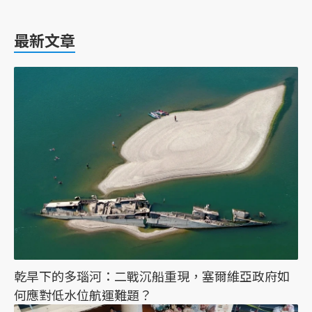
最新文章
乾旱下的多瑙河：二戰沉船重現，塞爾維亞政府如
何應對低水位航運難題？