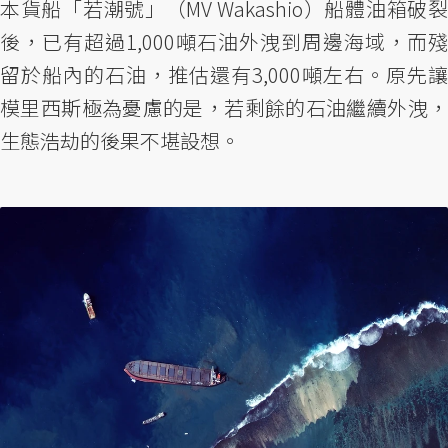
本貨船「若潮號」（MV Wakashio）船體油箱破裂
後，已有超過1,000噸石油外洩到周邊海域，而殘
留於船內的石油，推估還有3,000噸左右。原先讓
模里西斯極為憂慮的是，若剩餘的石油繼續外洩，
生態浩劫的後果不堪設想。