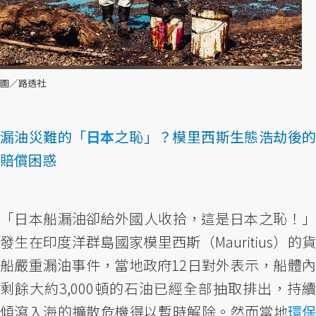
圖／路透社
漏油災難的「
日本
之恥」？模里西斯生態浩劫後
賠償困惑
「日本船漏油卻給外國人收拾，這是日本之恥！」
發生在印度洋群島國家模里西斯（Mauritius）的貨
船嚴重漏油事件，當地政府12日對外表示，船體內
剩餘大約3,000頓的石油已經全部抽取排出，持續
傾瀉入海的擴散危機得以暫時解除。然而當地
環保