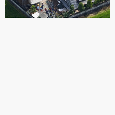
時隔10年的惡夢：令和8年熊本地震目前已知13
死，須提防1周內再有強震