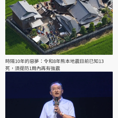
時隔10年的惡夢：令和8年熊本地震目前已知13
死，須提防1周內再有強震