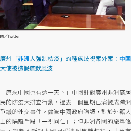
圖／Twitter
廣州「
非洲
人強制檢疫」的種族歧視案外案：
中
大使被造假道歉風波
「原來中國也有這一天。」中國針對廣州非洲裔居
民的防疫大排查行動，過去一個星期已演變成跨洲
爭議的外交事件。儘管中國政府強調，對於外籍人
士的隔離手段「一視同仁」；但非洲各國的旅粵僑
民，卻都不斷朝本國回報遭到集體歧視，甚至有