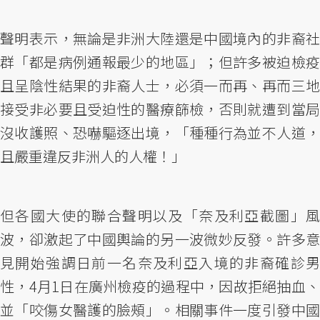
聲明表示，無論是非洲大陸還是中國境內的非裔社
群「都是病例通報最少的地區」；但許多被迫檢疫
且呈陰性結果的非裔人士，必須一而再、再而三地
接受非必要且受迫性的醫療篩檢，否則就遭到當局
沒收護照、恐嚇驅逐出境，「種種行為並不人道，
且嚴重違反非洲人的人權！」
但各國大使的聯合聲明以及「奈及利亞截圖」風
波，卻激起了中國輿論的另一波微妙反發。許多意
見開始強調日前一名奈及利亞入境的非裔確診男
性，4月1日在廣州檢疫的過程中，因故拒絕抽血、
並「咬傷女醫護的臉頰」。相關事件一度引發中國