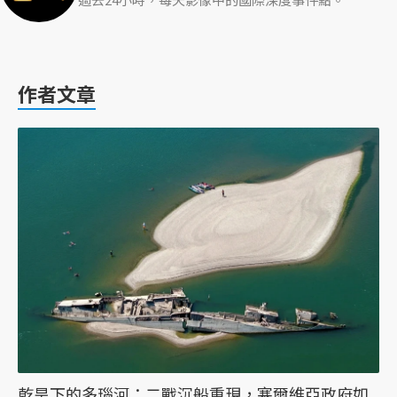
作者文章
乾旱下的多瑙河：二戰沉船重現，塞爾維亞政府如