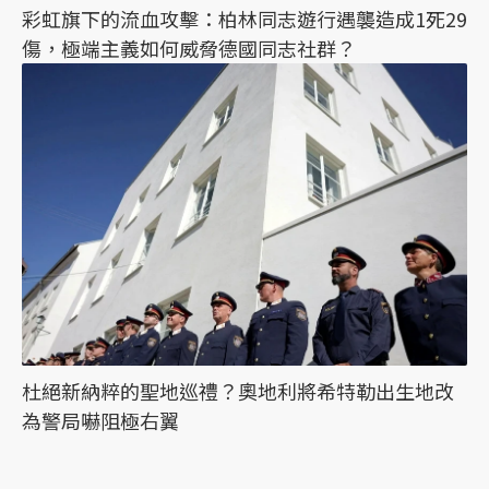
彩虹旗下的流血攻擊：柏林同志遊行遇襲造成1死29
傷，極端主義如何威脅德國同志社群？
杜絕新納粹的聖地巡禮？奧地利將希特勒出生地改
為警局嚇阻極右翼