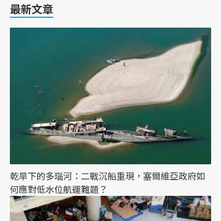
最新文章
乾旱下的多瑙河：二戰沉船重現，塞爾維亞政府如
何應對低水位航運難題？