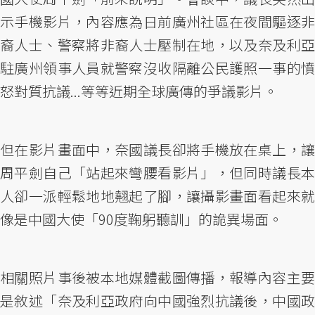
示手機影片，內容應為日前廣州社區在夜間驅逐非
裔人士、警察將非裔人士壓制在地，以及奈及利亞
駐廣州領事人員就警察沒收隔離公民護照一事的憤
怒對質抗議...等等近期全球廣傳的爭議影片。
但在影片畫面中，奈國議長卻將手機放在桌上，讓
周平劍自己「站起來彎腰看影片」，但同時議長本
人卻一派輕鬆地地翹起了腳，讓攝影畫面看起來就
像是中國大使「90度鞠躬聽訓」的詭異場面。
相關照片事後被本地媒體截圖傳播，報導內容主要
是敘述「奈及利亞政府向中國強烈抗議後，中國政