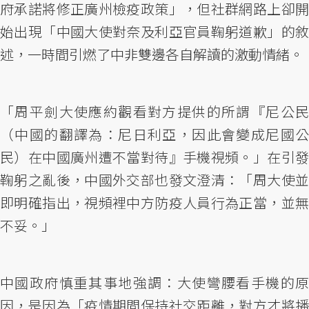
府承諾將修正廣州檢疫政策」，但社群網路上卻開
始出現「中國大使對奈及利亞官員鞠躬道歉」的敘
述，一時間引燃了中非雙邊各自解讀的激動情緒。
「周平劍大使應約觀看對方提供的所謂『尼公民
（中國的翻譯為：尼日利亞，因此會變成尼國公
民）在中國廣州遭不當對待』手機視頻。」在引發
鞠躬之亂後，中國外交部也發文澄清：「周大使並
即明確指出，視頻裡中方防疫人員行為正當，並無
不妥。」
中國政府慎重其事地強調：大使彎腰看手機的原
因，是因為「疫情期間保持社交距離，對方才將播