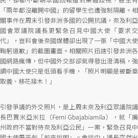
「兩年都沒離開中國」的留學生也遭強制隔離。相
關事件在周末引發非洲多國的公開抗議，奈及利亞
國會眾議院議長更緊急召見中國大使「要求交
代」，豈料會後奈國媒體卻出現了一張「中國大使
鞠躬道歉」的截圖畫面。相關照片迅速引發非洲各
國網路瘋傳，但中國外交部卻氣得發出澄清稿，強
調中國大使只是低頭看手機，「照片明顯是被斷章
取義、移花接木！」
引發爭議的外交照片，是上周末奈及利亞眾議院議
長巴賈米亞米拉（Femi Gbajabiamila），就「廣
州政府不當對待奈及利亞公民」一案，緊急召見中
國大使周平劍「前來說明」。會談中，議長突然出