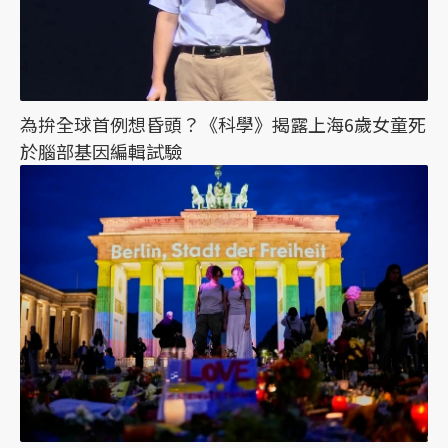
為拚全球首例想昏頭？《科學》揭露上海6歲女童死
於腦部基因編輯試驗