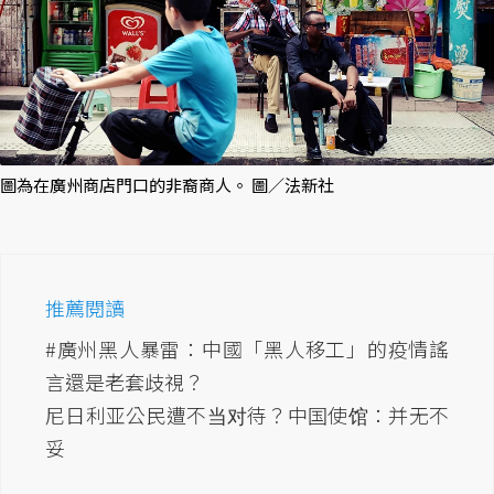
圖為在廣州商店門口的非裔商人。 圖／法新社
推薦閱讀
#廣州黑人暴雷：中國「黑人移工」的疫情謠
言還是老套歧視？
尼日利亚公民遭不当对待？中国使馆：并无不
妥