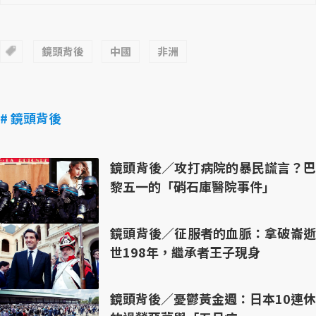
鏡頭背後
中國
非洲
# 鏡頭背後
鏡頭背後／攻打病院的暴民謊言？巴
黎五一的「硝石庫醫院事件」
鏡頭背後／征服者的血脈：拿破崙逝
世198年，繼承者王子現身
鏡頭背後／憂鬱黃金週：日本10連休