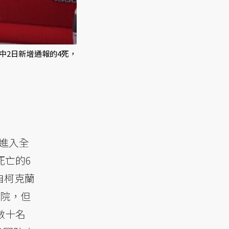
中2日新增通報的4死，
進入全
死亡的6
自柯克蘭
封院，但
數十名