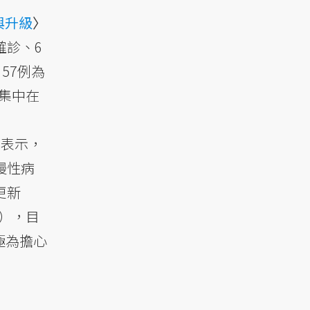
與升級
〉
確診、6
57例為
集中在
州表示，
慢性病
更新
r），目
極為擔心