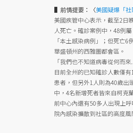
▌前情提要：〈
美國疑爆「社
美國疾管中心表示，截至2日晚
人死亡。確診案例中，48例屬
「本土感染病例」；但死亡6
華盛頓州的西雅圖都會區。
「我們也不知道病毒從何而來.
目前全州的已知確診人數僅有
患者，但另外1人則為40歲
中，4名新增死者皆來自柯克蘭市的
前中心內還有50多人出現上
院內感染擴散到社區的高度風