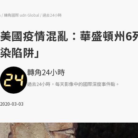
n
轉角國際 udn Global
過去24小時
美國疫情混亂：華盛頓州6
染陷阱」
轉角24小時
過去24小時，每天影像中的國際深度事件點。
2020-03-03