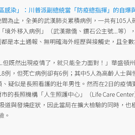
區感染」：川普派副總統當「防疫總指揮」的自爆
間為止，全美的武漢肺炎累積病例，一共有105人
「境外移入病例」（武漢撤僑、鑽石公主號...等），
例都是本土通報、無明確海外經歷與接觸史，且全數
..但既然出現疫情了，就只能全力面對！」華盛頓
18例，但死亡病例卻有6例；其中5人為高齡人士與
出頭、疑似是長照看護的壯年男性。然而在2日的疫情
長照機構「人生照護中心」（Life Care Cente
呼吸道與發燒症狀，因此當局在擴大檢驗的同時，也
險。