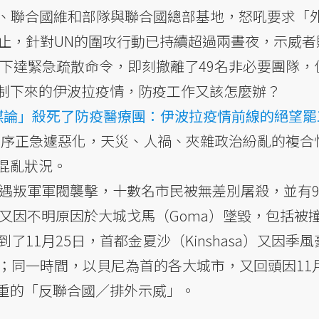
機場、聯合國維和部隊與聯合國總部基地，怒吼要求「
為止，針對UN的圍攻行動已持續超過兩晝夜，示威者
區下達緊急疏散命令，即刻撤離了49名非必要團隊，
制下來的伊波拉疫情，防疫工作又該怎麼辦？
謀論」殺死了防疫醫療團：伊波拉疫情前線的絕望罷
會秩序正急遽惡化，天災、人禍、夾雜政治紛亂的複合
混亂狀況。
遭遇叛軍軍閥襲擊，十數名市民被無差別屠殺，並有
機又因不明原因於大城戈馬（Goma）墜毀，包括被
了11月25日，首都金夏沙（Kinshasa）又因季
；同一時間，以貝尼為首的各大城市，又回頭因11月
重的「反聯合國／排外示威」。