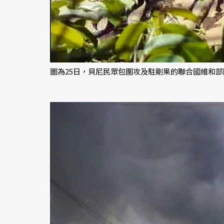
圖為25日，貝尼民眾包圍攻及駐剛果的聯合國維和部