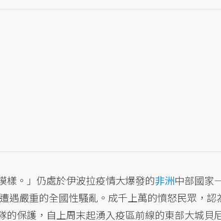
模樣。」仍處於伊波拉疫情大爆發的
非洲
中部國家
正遭遇嚴重的全國性騷亂。成千上萬的憤怒民眾，認
隊的保護，自上周末起湧入疫區前線的東部大城貝