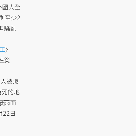
外國人全
則至少2
但騷亂
工
〉
性災
9人被叛
撞死的地
風豪雨而
22日