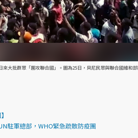
連日來大批群眾「圍攻聯合國」。圖為25日，貝尼民眾與聯合國維和部
國】
UN駐軍總部，WHO緊急疏散防疫團