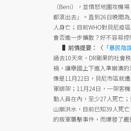
（Beni），並憤怒地圍攻
都滾出去」。直到26日晚間
人身亡；目前WHO對貝尼疫
會否進一步擴散？好不容易控
▌前情提要：〈
「暴民陰
過去10天來，DR剛果的社
禍，讓舉國上下進入準崩潰的
像是11月22日，貝尼市區就
軍綁架；11月24日，一架客
勤人員在內，至少27人死亡；到
山崩洪水，目前已知39人死亡
的叛軍襲擊事件，而爆發了嚴