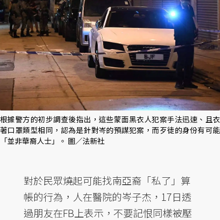
根據警方的初步調查後指出，這些蒙面黑衣人犯案手法迅速、且衣
著口罩類型相同，認為是針對岑的預謀犯案，而歹徒的身份有可能
「並非華裔人士」。 圖／法新社
對於民眾燒起可能找南亞裔「私了」算
帳的行為，人在醫院的岑子杰，17日透
過朋友在FB上表示，不要記恨同樣被壓