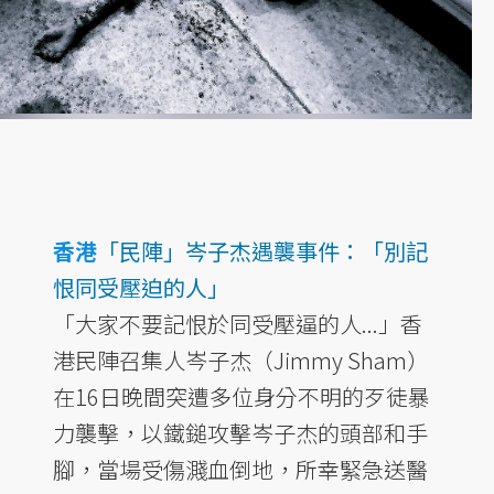
香港
「民陣」岑子杰遇襲事件：「別記
恨同受壓迫的人」
「大家不要記恨於同受壓逼的人...」香
港民陣召集人岑子杰（Jimmy Sham）
在16日晚間突遭多位身分不明的歹徒暴
力襲擊，以鐵鎚攻擊岑子杰的頭部和手
腳，當場受傷濺血倒地，所幸緊急送醫