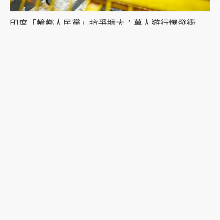
印度「蟑螂人民黨」抗爭擴大：萬人遊行爆發衝
突，絕食抗議者被帶走點燃眾怒
習近平誤判的可能？《紐時》專訪陸克文：2028年
是台海「最危險的一年」