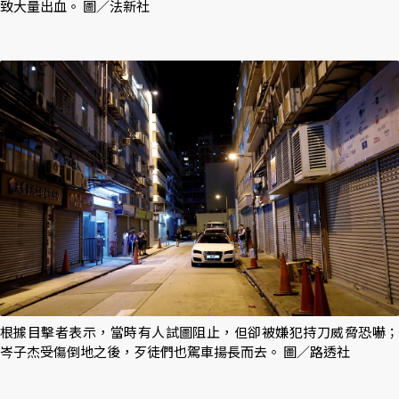
致大量出血。 圖／法新社
根據目擊者表示，當時有人試圖阻止，但卻被嫌犯持刀威脅恐嚇；
岑子杰受傷倒地之後，歹徒們也駕車揚長而去。 圖／路透社