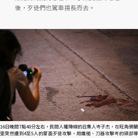
後，歹徒們也駕車揚長而去。
16日晚間7點40分左右，民間人權陣線的召集人岑子杰，在旺角鴉蘭
里突然遭到4至5人的蒙面歹徒攻擊，用鐵槌、刀器攻擊岑的頭部導