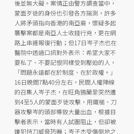
後並無大礙。案情正由警方調查當中，
蒙面歹徒的身份也引發各方揣測，許多
人將矛頭指向香港的南亞裔，懷疑多起
襲擊案都是南亞人士收錢行兇，更在網
路上串連報復行動；但17日岑子杰也在
醫院中透過口訊對外表示：希望大家不
要私了、不要記恨同樣受到壓迫的人，
「問題永遠都在於制度、在於政權。」
16日晚間7點40分左右，民間人權陣線
的召集人岑子杰，在旺角鴉蘭里突然遭
到4至5人的蒙面歹徒攻擊，用鐵槌、刀
器攻擊岑的頭部導致大量出血，根據目
擊者表示，當時有人試圖阻止，但卻被
嫌犯持刀威脅恐嚇；岑子杰受傷倒地之