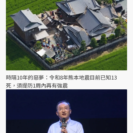
時隔10年的惡夢：令和8年熊本地震目前已知13
死，須提防1周內再有強震