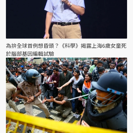
為拚全球首例想昏頭？《科學》揭露上海6歲女童死
於腦部基因編輯試驗