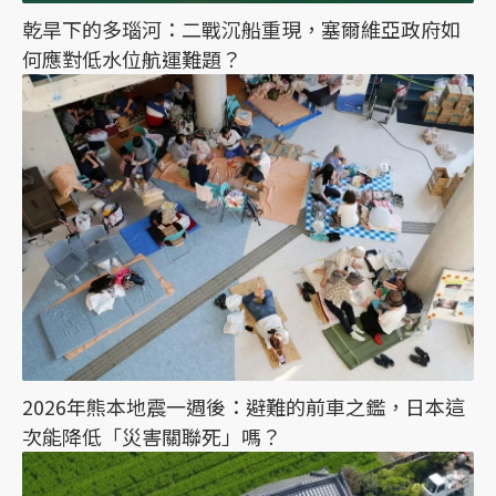
乾旱下的多瑙河：二戰沉船重現，塞爾維亞政府如
何應對低水位航運難題？
2026年熊本地震一週後：避難的前車之鑑，日本這
次能降低「災害關聯死」嗎？