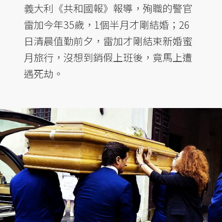
義大利《共和國報》報導，殉職的警官
雷加今年35歲，1個半月才剛結婚；26
日清晨值勤前夕，雷加才剛結束新婚蜜
月旅行，沒想到銷假上班後，竟馬上遭
遇死劫。