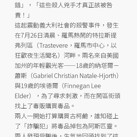
錯」，「這些殺人兇手才真正該被咎
責！」
這起震動義大利社會的殺警事件，發生
在7月26日清晨、羅馬熱鬧的特拉斯提
弗列區（Trastevere，羅馬市中心，以
狂歡夜生活聞名）河畔。兩名來自美國
加州的年輕觀光客——18歲的納塔爾－
蕭斯（Gabriel Christian Natale-Hjorth）
與19歲的埃德爾（Finnegan Lee
Elder），為了尋求刺激，而在鬧區街頭
找上了毒販購買毒品。
兩人一開始打算購買古柯鹼，誰知碰上
了「詐騙犯」將毒品掉包為阿斯匹靈。
兩人發現受騙後，生氣地回頭找到了這