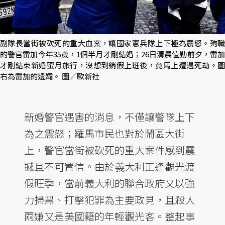
副隊長當街被砍死的重大血案，讓國家憲兵隊上下極為震怒。殉職
的警官雷加今年35歲，1個半月才剛結婚；26日清晨值勤前夕，雷加
才剛結束新婚蜜月旅行，沒想到銷假上班後，竟馬上遭遇死劫。圖
右為雷加的遺孀。 圖／歐新社
新婚警官遇害的消息，不僅讓警隊上下
為之震怒；羅馬市民也對於鬧區大街
上，警官當街被砍死的重大案件感到震
撼且不可置信。由於義大利正逢觀光渡
假旺季，當前義大利的聯合政府又以強
力掃黑、打擊犯罪為主要政見，且殺人
兩嫌又是美國籍的年輕觀光客。整起事