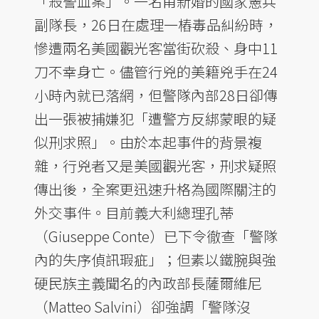
「殺警血案」。一名甫新婚的國家憲兵
副隊長，26日在處理一樁毒品糾紛時，
慘遭兩名美國觀光客當街砍殺、身中11
刀不幸身亡。儘管行兇的美籍兇手在24
小時內就已落網，但警隊內部28日卻傳
出一張被捕嫌犯「遭警方反綁蒙眼的疑
似刑求照」。由於本起事件的背景複
雜，行兇者又是美國觀光客，刑求疑照
傳出後，全案更迅速升格為國際關注的
外交事件。目前義大利總理孔蒂
（Giuseppe Conte）已下令徹查「警隊
內的失序偵訊瑕疵」；但素以鐵腕與強
硬民族主義聞名的內政部長薩爾維尼
（Matteo Salvini）卻強調「警隊沒