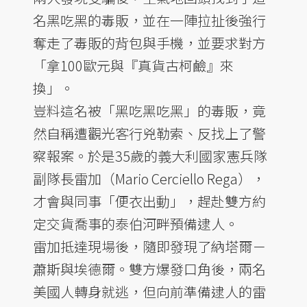
名黑吃黑的毒販，並在一陣拉扯後強行
奪走了毒販的背包與手機，並要求對方
「拿100歐元與『真貨古柯鹼』來
換」。
豈料這名被「黑吃黑吃黑」的毒販，竟
然自稱遭觀光客行兇勒索、反找上了警
察報案。於是35歲的義大利國家憲兵隊
副隊長雷加（Mario Cerciello Rega），
才會與同事「便衣出動」，趕赴雙方約
定交貨喬事的泰伯河畔預備逮人。
雷加抵達現場後，隨即發現了納塔爾－
蕭斯與埃德爾。雙方爆發口角後，兩名
美國人轉身就逃，但向前準備逮人的雷