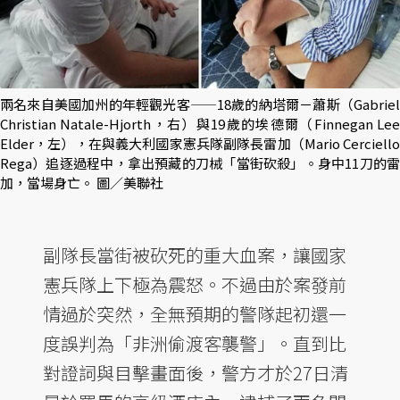
兩名來自美國加州的年輕觀光客——18歲的納塔爾－蕭斯（Gabriel
Christian Natale-Hjorth，右）與19歲的埃德爾（Finnegan Lee
Elder，左），在與義大利國家憲兵隊副隊長雷加（Mario Cerciello
Rega）追逐過程中，拿出預藏的刀械「當街砍殺」。身中11刀的雷
加，當場身亡。 圖／美聯社
副隊長當街被砍死的重大血案，讓國家
憲兵隊上下極為震怒。不過由於案發前
情過於突然，全無預期的警隊起初還一
度誤判為「非洲偷渡客襲警」。直到比
對證詞與目擊畫面後，警方才於27日清