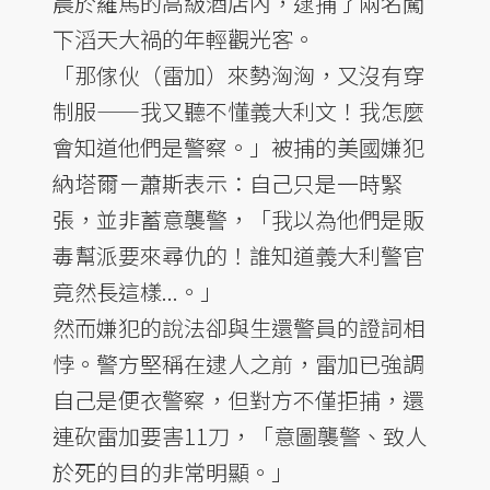
晨於羅馬的高級酒店內，逮捕了兩名闖
下滔天大禍的年輕觀光客。
「那傢伙（雷加）來勢洶洶，又沒有穿
制服——我又聽不懂義大利文！我怎麼
會知道他們是警察。」被捕的美國嫌犯
納塔爾－蕭斯表示：自己只是一時緊
張，並非蓄意襲警，「我以為他們是販
毒幫派要來尋仇的！誰知道義大利警官
竟然長這樣...。」
然而嫌犯的說法卻與生還警員的證詞相
悖。警方堅稱在逮人之前，雷加已強調
自己是便衣警察，但對方不僅拒捕，還
連砍雷加要害11刀，「意圖襲警、致人
於死的目的非常明顯。」