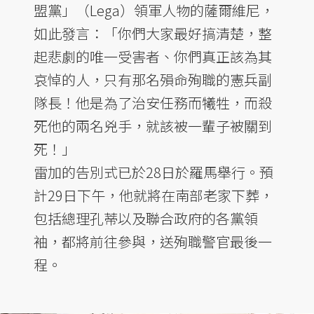
盟黨」（Lega）領軍人物的薩爾維尼，
如此發言：「你們大家最好搞清楚，整
起悲劇的唯一受害者、你們真正該為其
哀悼的人，只有那名殞命殉職的憲兵副
隊長！他是為了治安任務而犧牲，而殺
死他的兩名兇手，就該被一輩子被關到
死！」
雷加的告別式已於28日於羅馬舉行。預
計29日下午，他就將在南部老家下葬，
包括總理孔蒂以及聯合政府的各黨領
袖，都將前往參與，送殉職警官最後一
程。