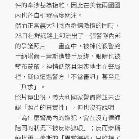
件的牽涉甚為複雜，因此在美義兩國國
內也各自引發高度關注。
然而正當義大利國內群情激憤的同時，
28日社群網路上卻流出了一張警隊內部
的爭議照片——畫面中，被捕的殺警兇
手納塔爾－蕭斯遭雙手反綁，眼睛也被
藍布蒙蔽，神情低落且沮喪地坐在警局
裡，疑似遭遇警方「不當審訊」甚至是
「刑求」。
照片傳出後，義大利國家警備隊並未否
認「照片的真實性」，但也沒有說明
「為什麼警局內的嫌犯，會在沒有律師
陪同的狀況下被反綁遮眼」；反而辯稱
納塔爾－蕭斯的「異常待遇」只維持了