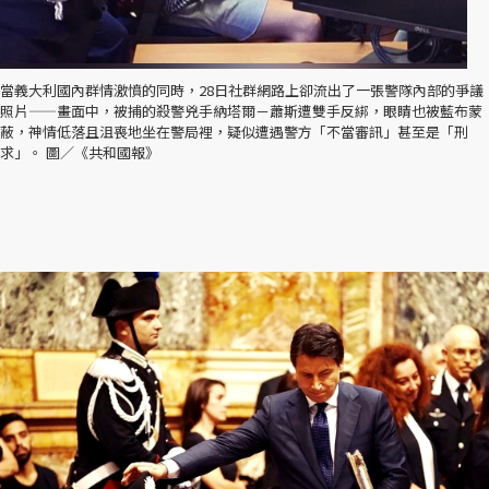
當義大利國內群情激憤的同時，28日社群網路上卻流出了一張警隊內部的爭議
照片——畫面中，被捕的殺警兇手納塔爾－蕭斯遭雙手反綁，眼睛也被藍布蒙
蔽，神情低落且沮喪地坐在警局裡，疑似遭遇警方「不當審訊」甚至是「刑
求」。 圖／《共和國報》