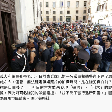
義大利總理孔蒂表示，目前憲兵隊已對一名當事執勤警官下達了懲
處命令。儘管「無法確定爭議照片的拍攝時間，是在嫌犯自白前？
還是自白後？」，但目前官方並未發現「逼供」、「刑求」的證
據，因此對兩名嫌犯的殺警指控，「並不受不當待遇所影響。」圖
為羅馬市民致哀。 圖／美聯社