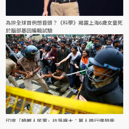
為拚全球首例想昏頭？《科學》揭露上海6歲女童死
於腦部基因編輯試驗
印度「蟑螂人民黨」抗爭擴大：萬人遊行爆發衝
突，絕食抗議者被帶走點燃眾怒