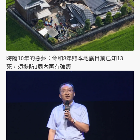
時隔10年的惡夢：令和8年熊本地震目前已知13
死，須提防1周內再有強震