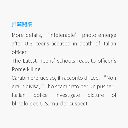
推薦閱讀
More details, ‘intolerable’ photo emerge
after U.S. teens accused in death of Italian
officer
The Latest: Teens' schools react to officer's
Rome killing
Carabiniere ucciso, il racconto di Lee: “Non
era in divisa, l’ho scambiato per un pusher"
Italian police investigate picture of
blindfolded U.S. murder suspect