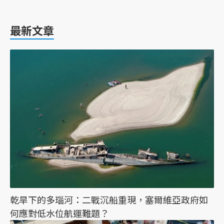
最新文章
乾旱下的多瑙河：二戰沉船重現，塞爾維亞政府如
何應對低水位航運難題？