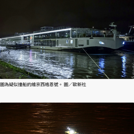
圖為疑似撞船的維京西格恩號。 圖／歐新社