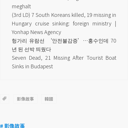
meghalt
(3rd LD) 7 South Koreans killed, 19 missing in
Hungary cruise sinking: foreign ministry |
Yonhap News Agency
헝가리 유람선 ‘안전불감증’…홍수인데 70
년 된 선박 띄웠다
Seven Dead, 21 Missing After Tourist Boat
Sinks in Budapest
影像故事
韓國
# 影像故事