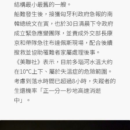
結構最小最舊的一艘。
船難發生後，接獲匈牙利政府急報的南
韓總統文在寅，也於30日清晨下令政府
成立緊急應變團隊，並責成外交部長康
京和帶隊急往布達佩斯現場，配合後續
搜救並協助罹難者家屬處理後事。
《美聯社》表示，目前多瑙河水溫大約
在10°C上下、屬於失溫症的危險範圍。
考慮到落水時間已超過8小時，失蹤者的
生還機率「正一分一秒地高速消逝
中」。