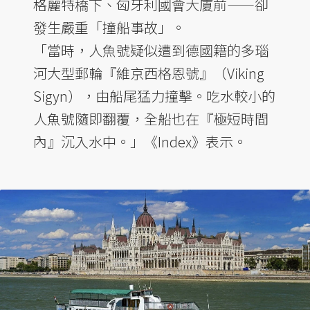
格麗特橋下、匈牙利國會大廈前——卻
發生嚴重「撞船事故」。
「當時，人魚號疑似遭到德國籍的多瑙
河大型郵輪『維京西格恩號』（Viking
Sigyn），由船尾猛力撞擊。吃水較小的
人魚號隨即翻覆，全船也在『極短時間
內』沉入水中。」《Index》表示。