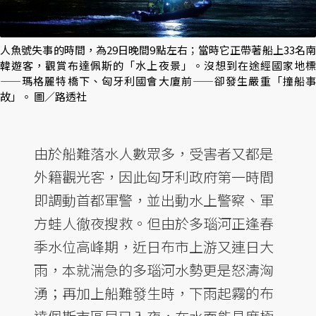
人魚號失事的時間，為29日晚間9點左右；當時它正帶著船上33名南
韓遊客，觀賞布達佩斯的「水上夜景」。沒想到在途經國家地標
——瑪格麗特橋下、匈牙利國會大廈前——卻發生嚴重「撞船事
故」。 圖／路透社
由於船難落水人數眾多，受害者又都是
外籍觀光客，因此匈牙利政府第一時間
即調動首都軍警，並出動水上警察、軍
方蛙人徹夜搜救。但由於多瑙河正逢春
季水位高峰期，近日布市上游又連日大
雨，本就湍急的多瑙河水勢更是怒濤洶
湧；再加上船難發生時，下雨起霧的布