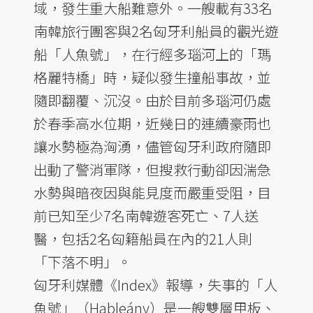
域，發生重大船難意外。一艘載有33名
南韓旅行團客與2名匈牙利船員的觀光遊
船「人魚號」，在行經多瑙河上的「瑪
格麗特橋」時，疑似發生撞船事故，並
隨即翻覆、沉沒。由於目前多瑙河仍處
於春季高水位期，近幾日的連續豪雨也
讓水勢極為洶湧，儘管匈牙利政府隨即
出動了警消軍隊，但搜救行動卻因湍急
水勢與暗夜因與能見度而嚴重受阻，目
前已知至少7名南韓遊客死亡、7人送
醫，包括2名匈籍船員在內的21人則
「下落不明」。
匈牙利媒體《Index》報導，失事的「人
魚號」（Hableány）是一艘雙層甲板、