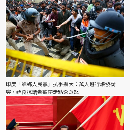
印度「蟑螂人民黨」抗爭擴大：萬人遊行爆發衝
突，絕食抗議者被帶走點燃眾怒