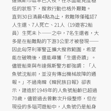
達佩斯市區早已入夜，在水面能見度極
低的狀態下，搜救行動也格外艱難。
直到30日清晨4點為止，救難隊僅確認7
人生還、7人死亡、21人（19遊客2船
員）生死未卜——之中，7名生還者，大
多是在船難點的下游3公里才被發現——
因此匈牙利軍警正擴大搜救範圍，希望
能在破曉後，還能尋獲「生還奇蹟」。
儘管船東與布達佩斯警方都強調：「人
魚號沈船前，並沒有傳出機械故障的通
報。」不過南韓《韓民族日報》卻表
示，建造於1949年的人魚號船齡已超過
70歲，儘管過去曾數次升級整修，但在
現役的多瑙河遊船中，人魚號仍是船身