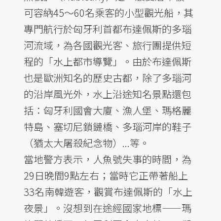
可容納45～60名乘客的小型觀光船，其
專門航行於匈牙利首都布達佩斯的多瑙
河流域，為各國觀光客、旅行團提供短
程的「水上都市導覽」。由於布達佩斯
也是歐洲知名的歷史古都，除了多瑙河
的沿岸風光外，水上沿途知名景點還包
括：匈牙利國會大廈、漁人堡、瑪格麗
特島、塞切尼鎖鏈橋、多瑙河岸的鞋子
（猶太大屠殺紀念物）...等。
當地警方表示，人魚號失事的時間，為
29日晚間9點左右；當時它正帶著船上
33名南韓遊客，觀賞布達佩斯的「水上
夜景」。沒想到在途經國家地標——瑪