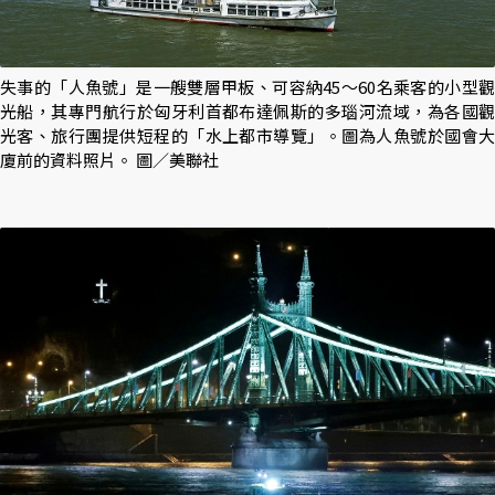
失事的「人魚號」是一艘雙層甲板、可容納45～60名乘客的小型觀
光船，其專門航行於匈牙利首都布達佩斯的多瑙河流域，為各國觀
光客、旅行團提供短程的「水上都市導覽」。圖為人魚號於國會大
廈前的資料照片。 圖／美聯社