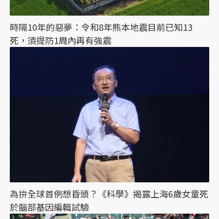
時隔10年的惡夢：令和8年熊本地震目前已知13
死，須提防1周內再有強震
為拚全球首例想昏頭？《科學》揭露上海6歲女童死
於腦部基因編輯試驗