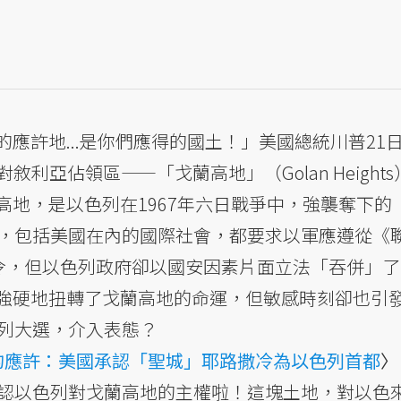
應許地...是你們應得的國土！」美國總統川普21
對敘利亞佔領區——「戈蘭高地」（Golan Height
高地，是以色列在1967年六日戰爭中，強襲奪下的
來，包括美國在內的國際社會，都要求以軍應遵從《
命令，但以色列政府卻以國安因素片面立法「吞併」
強硬地扭轉了戈蘭高地的命運，但敏感時刻卻也引
色列大選，介入表態？
的應許：美國承認「聖城」耶路撒冷為以色列首都
〉
承認以色列對戈蘭高地的主權啦！這塊土地，對以色