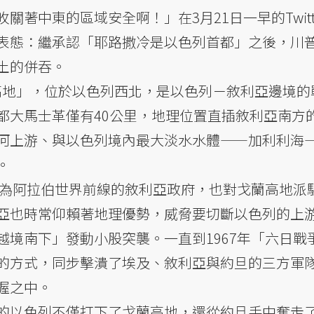
著中東的區域安全啊！」在3月21日一早的Twitt
表態：繼承認「耶路撒冷是以色列首都」之後，川
土的併吞。
蘭高地」，位於以色列西北，是以色列－敘利亞邊境的
都大馬士革僅有40公里，地理位置直插敘利亞南方
河上游、與以色列境內最大淡水水體——加利利海
。
，作為阿拉伯世界前線的敘利亞政府，也對戈蘭高地派
亞也時常仰賴著地理優勢，威脅要切斷以色列的上
越境南下」發動小股突襲。一直到1967年「六日戰
的方式，同步擊潰了埃及、敘利亞與約旦的三方軍
握之中。
的以色列不僅打下了戈蘭高地，還從約旦手中奪走