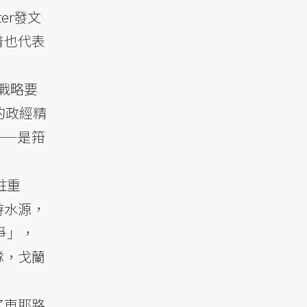
er發文
普也代表
戰略要
的政經精
——是箝
駐重
游水源，
爭」，
隊，戈蘭
了東耶路