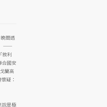
日晚間透
s）——
「敘利
聯合國安
了戈蘭高
發懷疑：
來說是極