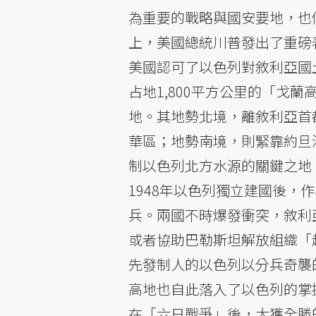
為重要的戰略與國安要地，也攸關
上，美國總統川普發出了重磅
美國認可了以色列對敘利亞國
占地1,800平方公里的「戈
地。其地勢北境，離敘利亞首
華區；地勢南境，則緊靠約旦
制以色列北方水源的關鍵之地
1948年以色列獨立建國後
兵。兩國不時爆發衝突，敘利
或者協助巴勒斯坦解放組織「
先發制人的以色列以分兵奇襲
高地也自此落入了以色列的掌
在「六日戰爭」後，大獲全勝