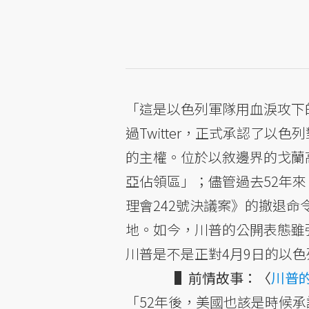
「這是以色列軍隊用血淚攻下的
過Twitter，正式承認了以色列
的主權。位於以敘邊界的戈蘭
亞佔領區」；儘管過去52年
理會242號決議案》的撤退
地。如今，川普的公開表態雖
川普是不是正對4月9日的以
▌前情故事：〈
川普
「52年後，美國也該是時候