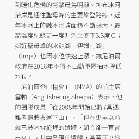
到暖化危機的衝擊最為明顯。坤布冰河
沿岸是通往聖母峰的主要攀登路線，近
年冰河上的融冰池塘面積不斷擴大，最
高溫度紀錄更一度升溫至零下3.3度Ｃ；
鄰近聖母峰的冰蝕湖「伊姆扎湖」
（Imja）也因水位快速上漲，讓尼泊爾
政府在2016年不得不出動軍隊抽水降低
水位。
「尼泊爾登山協會」（NMA）的前主席
雪帕（Ang Tshering Sherpa）表示，他
的團隊成員「從2008年開始已將7具遇
難者遺體搬運下山」，「但在更早以前
就已被冰雪掩埋的遺體，如今卻一直冒
出來」。其中發現的遺體，甚至可以追