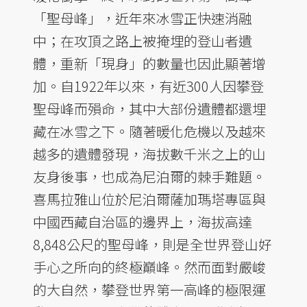
「聖母峰」，近年來冰雪正快速消融
中；在攻頂之路上被掩埋的登山者遺
體，重新「現身」的數量也因此顯著增
加。自1922年以來，有近300人因攀登
聖母峰而殞命，其中大部份遺體都還埋
藏在冰雪之下。隨著暖化危機以及越來
越多的遺體發現，海拔數千米之上的山
友身後事，也成為尼泊爾的棘手難題。
喜馬拉雅山位於尼泊爾薩加瑪塔專區與
中國西藏自治區的邊界上，海拔高達
8,848公尺的聖母峰，則是全世界登山好
手心之所向的終極巔峰。然而面對嚴峻
的大自然，攀登世界第一高峰的極限運