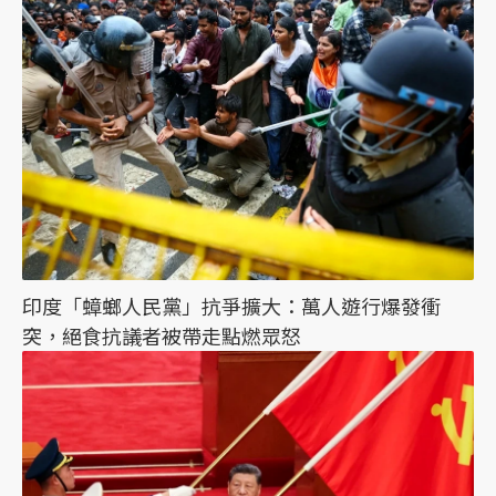
印度「蟑螂人民黨」抗爭擴大：萬人遊行爆發衝
突，絕食抗議者被帶走點燃眾怒