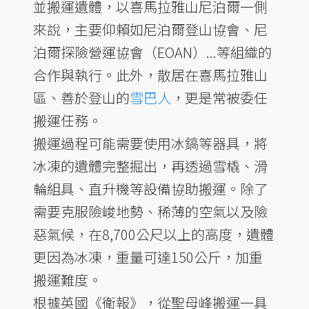
並搬運遺體，以喜馬拉雅山尼泊爾一側
來說，主要仰賴如尼泊爾登山協會、尼
泊爾探險營運協會（EOAN）...等組織的
合作與執行。此外，散居在喜馬拉雅山
區、善於登山的
雪巴人
，更是常被委任
搬運任務。
搬運過程可能需要使用冰鎬等器具，將
冰凍的遺體完整掘出，再透過雪橇、滑
輪組具、直升機等設備協助搬運。除了
需要克服險峻地勢、稀薄的空氣以及險
惡氣候，在8,700公尺以上的高度，遺體
更因為冰凍，重量可達150公斤，加重
搬運難度。
根據英國《衛報》，從聖母峰搬運一具