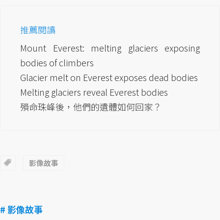
推薦閱讀
Mount Everest: melting glaciers exposing
bodies of climbers
Glacier melt on Everest exposes dead bodies
Melting glaciers reveal Everest bodies
殞命珠峰後，他們的遺體如何回家？
影像故事
# 影像故事