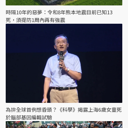
時隔10年的惡夢：令和8年熊本地震目前已知13
死，須提防1周內再有強震
為拚全球首例想昏頭？《科學》揭露上海6歲女童死
於腦部基因編輯試驗