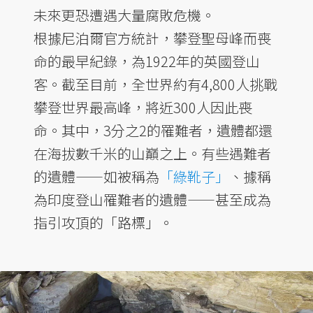
未來更恐遭遇大量腐敗危機。
根據尼泊爾官方統計，攀登聖母峰而喪
命的最早紀錄，為1922年的英國登山
客。截至目前，全世界約有4,800人挑戰
攀登世界最高峰，將近300人因此喪
命。其中，3分之2的罹難者，遺體都還
在海拔數千米的山巔之上。有些遇難者
的遺體——如被稱為
「綠靴子」
、據稱
為印度登山罹難者的遺體——甚至成為
指引攻頂的「路標」。