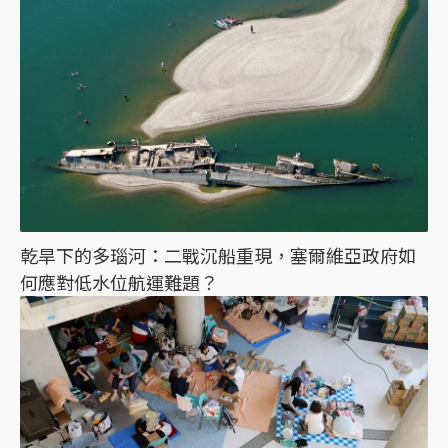
乾旱下的多瑙河：二戰沉船重現，塞爾維亞政府如
何應對低水位航運難題？