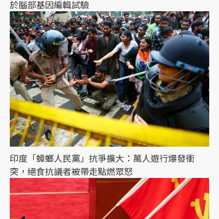
於腦部基因編輯試驗
印度「蟑螂人民黨」抗爭擴大：萬人遊行爆發衝
突，絕食抗議者被帶走點燃眾怒