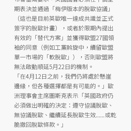
期表決並通過「梅伊版本的脫歐協議」
（這也是目前英歐唯一達成共識並正式
簽字的脫歐計畫），或者於限期內提出
有效的「替代方案」並獲得歐盟27國領
袖的同意（例如工黨斡旋中，續留歐盟
單一市場的「軟脫歐」），否則歐盟將
無法啟動順延5月22日的機制。
「在4月12日之前，我們仍將處於懸崖
邊緣，但各種選擇都是有可能的。」歐
洲理事會主席圖斯克表示「英國政府仍
必須做出明確的決定：遵守協議脫歐、
無協議脫歐、繼續延長脫歐生效......或乾
脆撤回脫歐條款。」