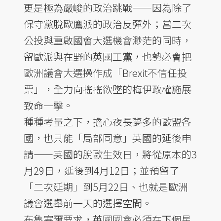
更是極為嚴峻的政治跳戰——因為除了
保守黨脫歐鷹派的政治反彈外；當二次
公投與重啟國會大選機會渺茫的同時，
留歐派與在野的英國工黨，也勢必會把
歐洲議會大選操作成「Brexit不信任投
票」，全力向搖搖欲墜的梅伊政權施展
致命一擊。
種種考量之下，擔心夜長夢多的歐盟各
國，也只能「局部同意」英國的延後申
請——英國的脫歐生效日，將從原本的3
月29日，延後到4月12日；並預留了
「二次延期」到5月22日、也就是歐洲
議會選舉前一天的選擇空間。
布魯塞爾要求，英國國會必須在下個星