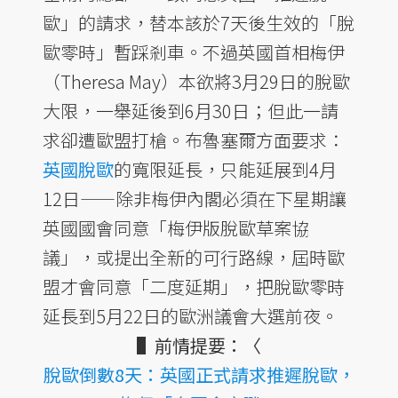
歐」的請求，替本該於7天後生效的「脫
歐零時」暫踩剎車。不過英國首相梅伊
（Theresa May）本欲將3月29日的脫歐
大限，一舉延後到6月30日；但此一請
求卻遭歐盟打槍。布魯塞爾方面要求：
英國脫歐
的寬限延長，只能延展到4月
12日——除非梅伊內閣必須在下星期讓
英國國會同意「梅伊版脫歐草案協
議」，或提出全新的可行路線，屆時歐
盟才會同意「二度延期」，把脫歐零時
延長到5月22日的歐洲議會大選前夜。
▌前情提要：〈
脫歐倒數8天：英國正式請求推遲脫歐，