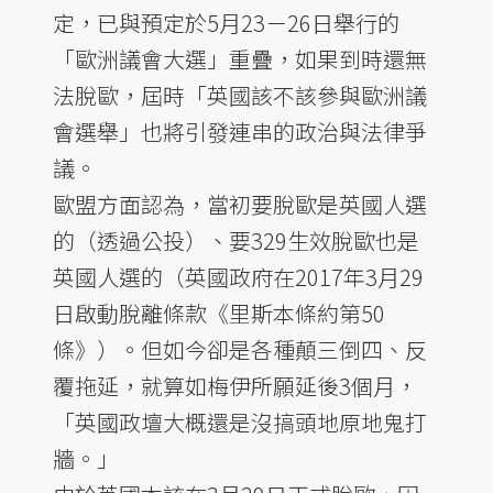
定，已與預定於5月23－26日舉行的
「歐洲議會大選」重疊，如果到時還無
法脫歐，屆時「英國該不該參與歐洲議
會選舉」也將引發連串的政治與法律爭
議。
歐盟方面認為，當初要脫歐是英國人選
的（透過公投）、要329生效脫歐也是
英國人選的（英國政府在2017年3月29
日啟動脫離條款《里斯本條約第50
條》）。但如今卻是各種顛三倒四、反
覆拖延，就算如梅伊所願延後3個月，
「英國政壇大概還是沒搞頭地原地鬼打
牆。」