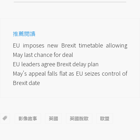
推薦閱讀
EU imposes new Brexit timetable allowing
May last chance for deal
EU leaders agree Brexit delay plan
May's appeal falls flat as EU seizes control of
Brexit date
影像故事
英國
英國脫歐
歐盟