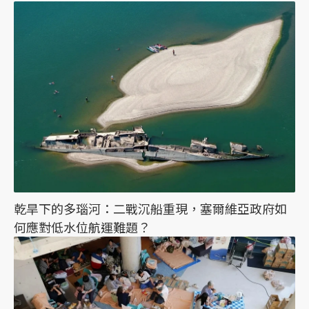
乾旱下的多瑙河：二戰沉船重現，塞爾維亞政府如
何應對低水位航運難題？