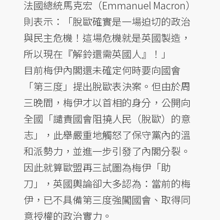
法國總統馬克宏（Emmanuel Macron）
則表示：「脫歐確實是一場迫切的政治
與民主危機！這場危機就是英國製造，
所以現在『解鈴還需英國人』！」
目前梅伊內閣還未確定何時要向國會
「第三度」提出脫歐表決案。但由於周
三晚間，梅伊才以首相的身分，公開向
全國「譴責國會阻撓人民（脫歐）的意
志」，此舉嚴重地觸怒了保守黨內的溫
和派勢力，並進一步引發了內閣分裂。
因此就算歐盟再三試圖為梅伊「助
刀」，英國輿論卻大多認為：當前的梅
伊，已不具備第三度強闖國會、取得同
意授權的政治實力。