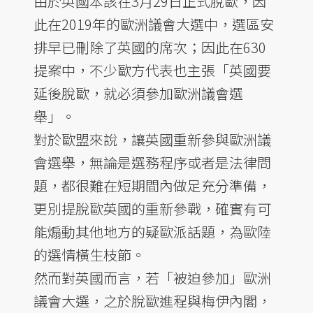
由於英國本該在3月29日正式脫歐，因
此在2019年的歐洲議會大選中，選區安
排早已刪除了英國的席次；因此在630
提案中，不少歐方代表也主張「英國要
延後脫歐，就必須參加歐洲議會選
舉」。
對於歐盟來說，讓英國重新參與歐洲議
會選舉，無論是選務程序或者是法律問
題，都很難在短期間內做足充分準備，
更別提脫歐英國的重新參戰，確實有可
能煽動其他地方的疑歐派話題，為歐陸
的選情橫生枝節。
然而對英國而言，若「被迫參加」歐洲
議會大選，之於脫歐進程與梅伊內閣，