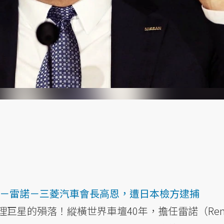
日產－雷諾－三菱汽車會長高恩，遭日本檢方逮捕
巨星的殞落！縱橫世界車壇40年，擔任雷諾（Rena