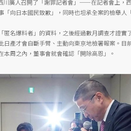
O西川廣人召開了「謝罪記者會」——在記者會上，
事「向日本國民致歉」，同時也坦承全案的檢舉人
「匿名爆料者」的資料，之後經過數月調查才證實
此日產才會自斷手臂、主動向東京地檢署報案。目
在本周之內，董事會就會確認「開除高恩」。