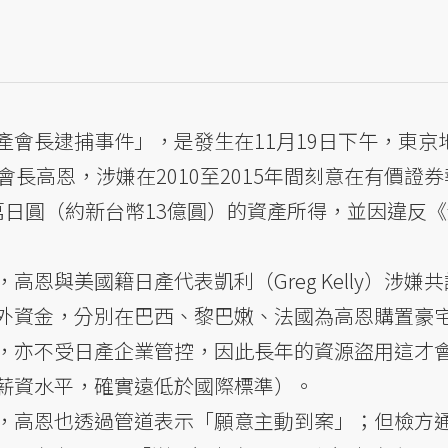
產會長逮捕事件」，是發生在11月19日下午，東京
會長高恩，涉嫌在2010至2015年間刻意在有價證
00萬日圓（約新台幣13億圓）的資產所得，並因違反
恩與美國籍日產代表凱利（Greg Kelly）涉嫌
外資金，分別在巴西、黎巴嫩、法國為高恩購置豪
，亦不受日產企業管控，因此長年的資源盜用這才
薪資水平，確實遠低於國際標準）。
，高恩也透過管道表示「願意主動到案」；但檢方通