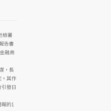
地檢署
券報告書
《金融商
共謀，長
宅。其作
會引發日
報的1