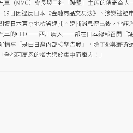
三菱汽車（MMC）會長與三社「聯盟」主席的傳奇商人
n）——19日因違反日本《金融商品交易法》、涉嫌逃避
間遭日本東京地檢署逮捕。逮捕消息傳出後，雷諾
汽車的CEO——西川廣人——卻在日本總部召開「
罪情事「是由日產內部檢舉告發」，除了逃報薪資
「全都因高恩的權力過於集中而龐大！」