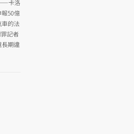
——卡洛
申報50億
汽車的法
謝罪記者
還長期違