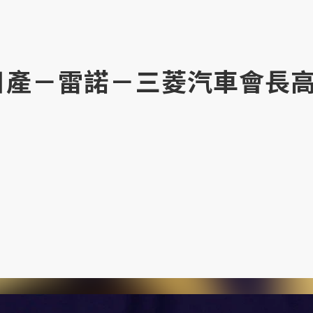
：日產－雷諾－三菱汽車會長