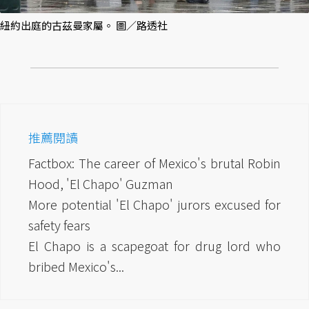
紐約出庭的古茲曼家屬。 圖／路透社
推薦閱讀
Factbox: The career of Mexico's brutal Robin
Hood, 'El Chapo' Guzman
More potential 'El Chapo' jurors excused for
safety fears
El Chapo is a scapegoat for drug lord who
bribed Mexico's...