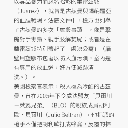
以毒品暴力而惡名昭彰的華雷茲城
（Juarez），就曾是古茲曼與錫納羅亞
的血腥戰場。法庭文件中，檢方也列舉
了古茲曼的多次「虐殺事蹟」，像是擊
斃對手毒梟、親手肢解焚屍；或者是在
華雷茲城特別蓋起了「處決公寓」（牆
壁用塑膠布包著以防人血污漬，室內還
有專用的放血道，好方便滅跡清
洗。）。
美國檢察官表示，殺人極為冷酷的古茲
曼，曾在2005年下令處決盟友「貝爾川
－萊瓦兄弟」（BLO）的親族成員胡利
歐．貝爾川（Julio Beltran），他指派的
槍手不僅把胡利歐打成蜂窩，反覆的掃