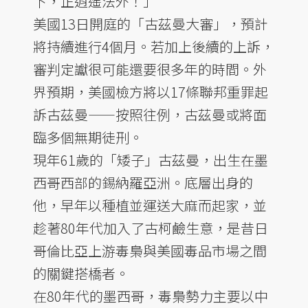
下，正逍遙法外！」
美國13日開庭的「古茲曼大審」，預計
將持續進行4個月。若加上後續的上訴，
審判定讞很可能還要很多年的時間。外
界預期，美國檢方將以17條聯邦重罪起
訴古茲曼——按照往例，古茲曼或將面
臨多個無期徒刑。
現年61歲的「矮子」古茲曼，出生在墨
西哥西部的錫納羅亞洲。底層出身的
他，早年以種植並運送大麻而起家，並
趁著80年代加入了古柯鹼生意，是昔日
哥倫比亞上游毒梟與美國毒品市場之間
的關鍵搭橋者。
在80年代的墨西哥，毒梟勢力主要以中