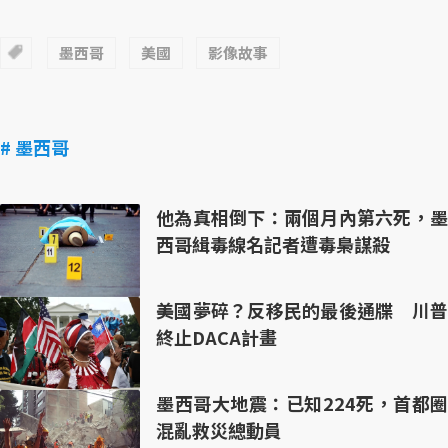
墨西哥
美國
影像故事
# 墨西哥
他為真相倒下：兩個月內第六死，墨
西哥緝毒線名記者遭毒梟謀殺
美國夢碎？反移民的最後通牒 川普
終止DACA計畫
墨西哥大地震：已知224死，首都圈
混亂救災總動員