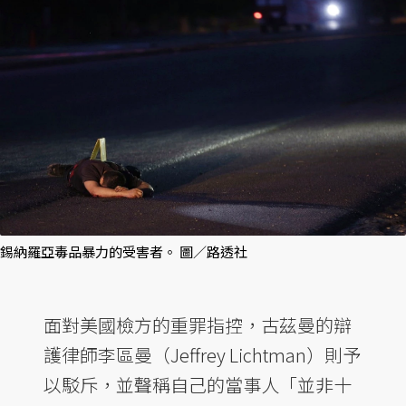
錫納羅亞毒品暴力的受害者。 圖／路透社
面對美國檢方的重罪指控，古茲曼的辯
護律師李區曼（Jeffrey Lichtman）則予
以駁斥，並聲稱自己的當事人「並非十