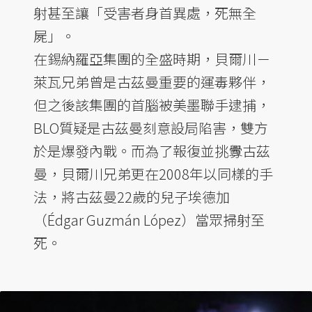
射甚至讓「受害者身首異處，死無全
屍」。
在錫納羅亞集團的全盛時期，貝爾川－
萊瓦兄弟曾是古茲曼重要的運毒夥伴，
但之後該集團的首腦被美墨聯手逮捕，
BLO質疑是古茲曼刻意設局陷害，雙方
於是爆發內戰。而為了報復並挑釁古茲
曼，貝爾川兄弟更在2008年以同樣的手
法，將古茲曼22歲的兒子埃德加
（Édgar Guzmán López）當眾掃射至
死。