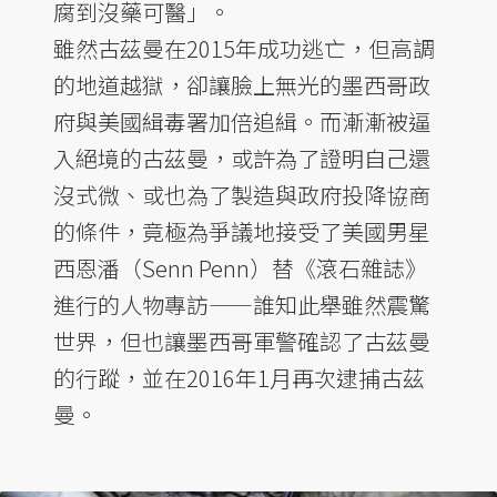
腐到沒藥可醫」。
雖然古茲曼在2015年成功逃亡，但高調
的地道越獄，卻讓臉上無光的墨西哥政
府與美國緝毒署加倍追緝。而漸漸被逼
入絕境的古茲曼，或許為了證明自己還
沒式微、或也為了製造與政府投降協商
的條件，竟極為爭議地接受了美國男星
西恩潘（Senn Penn）替《滾石雜誌》
進行的人物專訪——誰知此舉雖然震驚
世界，但也讓墨西哥軍警確認了古茲曼
的行蹤，並在2016年1月再次逮捕古茲
曼。