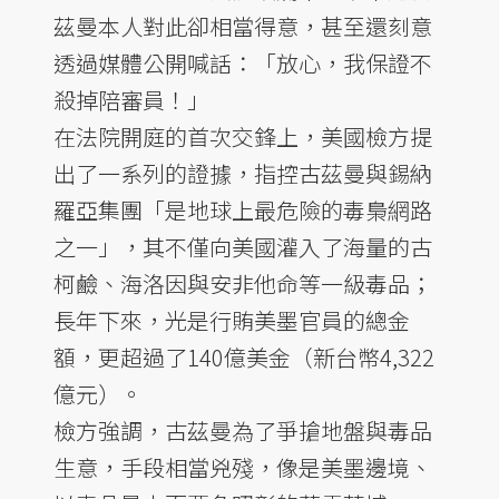
茲曼本人對此卻相當得意，甚至還刻意
透過媒體公開喊話：「放心，我保證不
殺掉陪審員！」
在法院開庭的首次交鋒上，美國檢方提
出了一系列的證據，指控古茲曼與錫納
羅亞集團「是地球上最危險的毒梟網路
之一」，其不僅向美國灌入了海量的古
柯鹼、海洛因與安非他命等一級毒品；
長年下來，光是行賄美墨官員的總金
額，更超過了140億美金（新台幣4,322
億元）。
檢方強調，古茲曼為了爭搶地盤與毒品
生意，手段相當兇殘，像是美墨邊境、