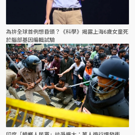
為拚全球首例想昏頭？《科學》揭露上海6歲女童死
於腦部基因編輯試驗
印度「蟑螂人民黨」抗爭擴大：萬人遊行爆發衝