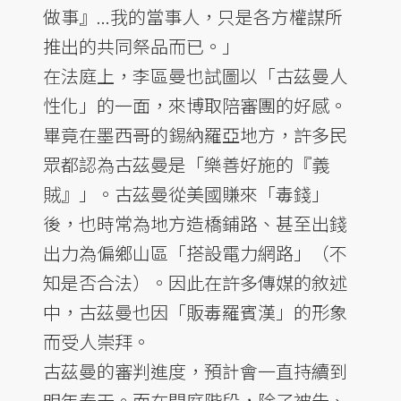
做事』...我的當事人，只是各方權謀所
推出的共同祭品而已。」
在法庭上，李區曼也試圖以「古茲曼人
性化」的一面，來博取陪審團的好感。
畢竟在墨西哥的錫納羅亞地方，許多民
眾都認為古茲曼是「樂善好施的『義
賊』」。古茲曼從美國賺來「毒錢」
後，也時常為地方造橋鋪路、甚至出錢
出力為偏鄉山區「搭設電力網路」（不
知是否合法）。因此在許多傳媒的敘述
中，古茲曼也因「販毒羅賓漢」的形象
而受人崇拜。
古茲曼的審判進度，預計會一直持續到
明年春天。而在開庭階段，除了被告、