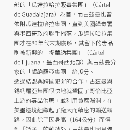
部的「瓜達拉哈拉販毒集團」（Cártel
de Guadalajara）為首，而古茲曼也曾
依附瓜達拉哈拉集團，直到美國緝毒署
與墨西哥政府聯手掃蕩，瓜達拉哈拉集
團才在80年代末期崩解，其留下的毒品
則被新興的「提華納集團」（Cártel
deTijuana，墨西哥西北部）與古茲曼分
家的「錫納羅亞集團」給瓜分。
透過結盟與跨國犯罪的合作，古茲曼與
錫納羅亞集團很快地就鞏固了哥倫比亞
上游的毒品供應，並利用貪腐漏洞，在
美墨邊境組織起了龐大而縝密的輸送網
路。因此除了因身高（164公分）而得
到「矮子」的綽號外，古茲曼也因具備