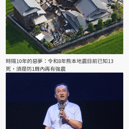
時隔10年的惡夢：令和8年熊本地震目前已知13
死，須提防1周內再有強震