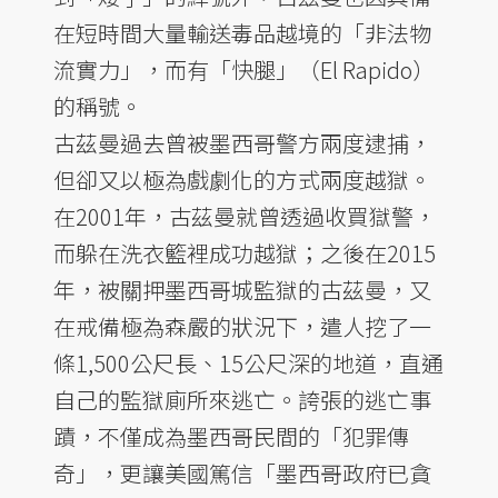
在短時間大量輸送毒品越境的「非法物
流實力」，而有「快腿」（El Rapido）
的稱號。
古茲曼過去曾被墨西哥警方兩度逮捕，
但卻又以極為戲劇化的方式兩度越獄。
在2001年，古茲曼就曾透過收買獄警，
而躲在洗衣籃裡成功越獄；之後在2015
年，被關押墨西哥城監獄的古茲曼，又
在戒備極為森嚴的狀況下，遣人挖了一
條1,500公尺長、15公尺深的地道，直通
自己的監獄廁所來逃亡。誇張的逃亡事
蹟，不僅成為墨西哥民間的「犯罪傳
奇」，更讓美國篤信「墨西哥政府已貪