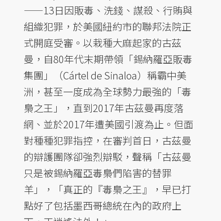
——13日因販毒、洗錢、謀殺、行賄與
組織犯罪，於美國紐約市的聯邦法院正
式開庭受審。以栽種大麻起家的古茲
曼，自80年代末期帶領「錫納羅亞販毒
集團」（Cártel de Sinaloa）稱霸中美
洲，甚至一度成為全球勢力最強的「毒
梟之王」，直到2017年古茲曼再度落
網、並於2017年遭美國引渡為止。但面
對種種犯罪指控，在審判首日，古茲曼
的辯護團隊卻強烈辯駁，聲稱「古茲曼
只是被錫納羅亞毒梟們陷害的替罪
羊」，「真正的『毒梟之王』，早已打
點好了包括墨西哥總統在內的政府上