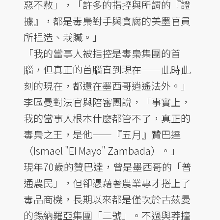
惡不赦」，「許多的指控與所謂的『證
據』，都是毒梟對手與貪腐的美墨官員
所捏造、栽贓。」
「我的當事人被指控是毒梟集團的首
腦，但真正的首腦直到現在——此時此
刻的現在，都還在墨西哥逍遙法外。」
李區曼對法官與陪審團說，「事實上，
我的當事人根本什麼都管不了，真正的
毒梟之王，是他——『五月』贊巴達
（Ismael "El Mayo" Zambada）。」
現年70歲的贊巴達，曾是墨西哥的「普
通農民」，但卻憑藉著農業專才搭上了
毒品商機，長期以來都是僅次於古茲曼
的錫納羅亞集團「二號」。不過與莽撞