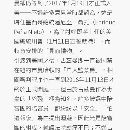
曼卻仍等到了2017年1月19日才正式入
美——不過許多意見當時都認為，這是
時任墨西哥總統潘尼亞－聶托（Enrique
Peña Nieto），為了討好即將上任的美
國總統川普（1月21日宣誓就職），而
特意安排的「見面禮物」。
引渡到美國之後，古茲曼即一直被囚禁
在紐約市曼哈頓的「單人監禁房」，相
關審判程序也一直到2018年11月13日才
終於正式開庭——但由於古茲曼作為毒
梟的「兇殘」極為知名，許多被選中陪
審團的陪審員，都紛紛以「安全」「怕
遭報復」為由提出迴避，因此光是陪審
團的組成，就讓法院頭痛不已；不過古