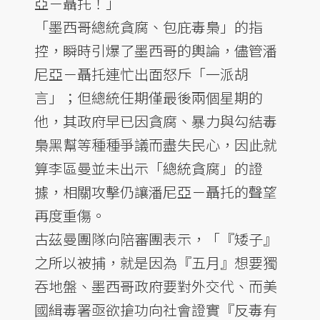
亞－聶托！」
「墨西哥總統貪腐、包庇毒梟」的指
控，瞬時引爆了墨西哥的輿論，儘管潘
尼亞－聶托連忙出面怒斥「一派胡
言」；但總統任期僅最後兩個星期的
他，其政府早已因貪腐、暴力與勾結毒
梟黑幫等種種爭議而盡失民心，因此就
算李區曼並未出示「總統貪腐」的證
據，相關攻擊仍讓潘尼亞－聶托的聲望
再度重傷。
古茲曼團隊向陪審團表示，「『矮子』
之所以被捕，就是因為『五月』想要獨
吞地盤、墨西哥政府要對外交代、而美
國緝毒署亟欲搶功向社會證實『反毒有