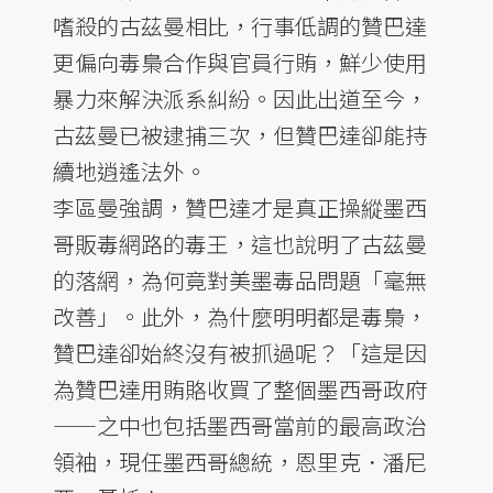
嗜殺的古茲曼相比，行事低調的贊巴達
更偏向毒梟合作與官員行賄，鮮少使用
暴力來解決派系糾紛。因此出道至今，
古茲曼已被逮捕三次，但贊巴達卻能持
續地逍遙法外。
李區曼強調，贊巴達才是真正操縱墨西
哥販毒網路的毒王，這也說明了古茲曼
的落網，為何竟對美墨毒品問題「毫無
改善」。此外，為什麼明明都是毒梟，
贊巴達卻始終沒有被抓過呢？「這是因
為贊巴達用賄賂收買了整個墨西哥政府
——之中也包括墨西哥當前的最高政治
領袖，現任墨西哥總統，恩里克．潘尼