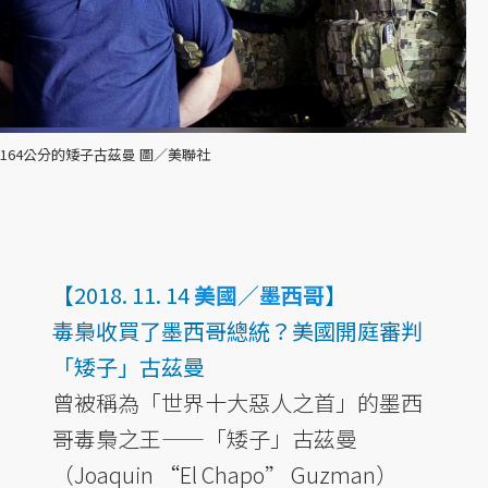
164公分的矮子古茲曼 圖／美聯社
【2018. 11. 14
美國
／
墨西哥
】
毒梟收買了墨西哥總統？美國開庭審判
「矮子」古茲曼
曾被稱為「世界十大惡人之首」的墨西
哥毒梟之王——「矮子」古茲曼
（Joaquin “El Chapo” Guzman）