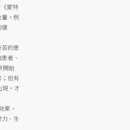
對《蒙特
含量，例
的健
所苦的患
病患者、
界開始
素；但有
出現，才
效果，
壓力、生