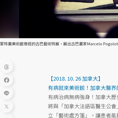
蒙特婁美術館曾經的古巴藝術特展，展出古巴畫家Marcelo Pogo
【2018. 10. 26 加拿大】
有病就來美術館！加拿大醫界
有病治病無病強身！加拿大歷
將與「加拿大法語區醫生公會」
立「藝術處方箋」，讓患者能