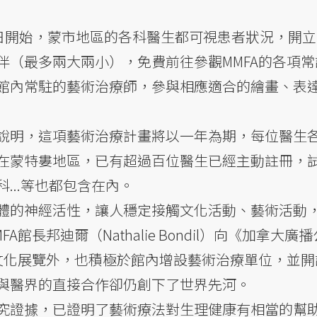
1日開始，蒙市地區的各科醫生都可視患者狀況，開
伴（最多兩大兩小），免費前往參觀MMFA的各項常
館內常駐的藝術治療師，參與相應適合的繪畫、表
說明，這項藝術治療計畫將以一年為期，每位醫生各
在蒙特婁地區，已有超過百位醫生已經主動註冊，
...等也都包含在內。
體的神經活性，讓人穩定接觸文化活動、藝術活動
館長邦迪爾（Nathalie Bondil）向《加拿大廣
般文化展覽外，也積極於館內增設藝術治療單位，並開
與醫界的直接合作卻仍創下了世界先河。
究證據，已證明了藝術療法對生理健康有相當的幫