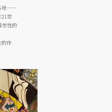
各地——
21世
普世性的
性的作