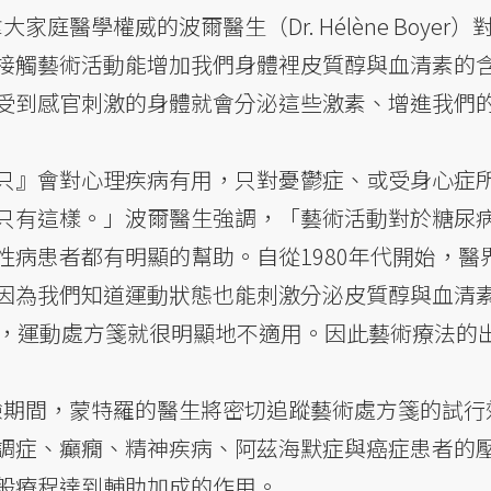
家庭醫學權威的波爾醫生（Dr. Hélène Boyer）
接觸藝術活動能增加我們身體裡皮質醇與血清素的
受到感官刺激的身體就會分泌這些激素、增進我們
只』會對心理疾病有用，只對憂鬱症、或受身心症
只有這樣。」波爾醫生強調，「藝術活動對於糖尿
性病患者都有明顯的幫助。自從1980年代開始，醫
因為我們知道運動狀態也能刺激分泌皮質醇與血清
歲，運動處方箋就很明顯地不適用。因此藝術療法的
實驗期間，蒙特羅的醫生將密切追蹤藝術處方箋的試行
調症、癲癇、精神疾病、阿茲海默症與癌症患者的
般療程達到輔助加成的作用。