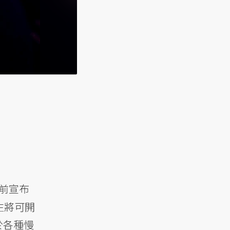
前宣布
生將可開
於各種慢