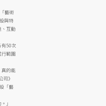
立「藝術
設與特
達、互動
有50次
試行範圍
，真的能
播公司》
設「藝
助。」