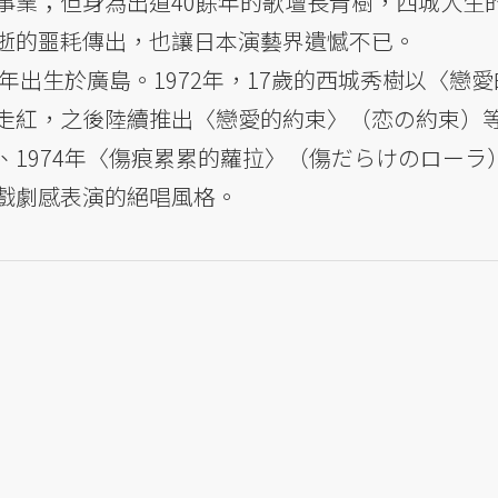
事業；但身為出道40餘年的歌壇長青樹，西城人生
逝的噩耗傳出，也讓日本演藝界遺憾不已。
5年出生於廣島。1972年，17歲的西城秀樹以〈戀愛
走紅，之後陸續推出〈戀愛的約束〉（恋の約束）
、1974年〈傷痕累累的蘿拉〉（傷だらけのローラ
戲劇感表演的絕唱風格。