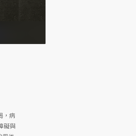
竭，病
障礙與