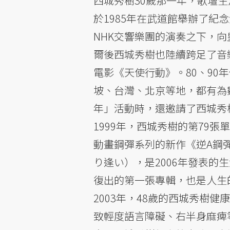
西城秀樹30歲那一年，歌壇
於1985年在武道館舉辦了紀
NHK交響樂團的演奏之下，
爾後西城秀樹也陸續跨足了音
電影《天使行動》。80、9
坡、台灣、北京等地，都有為數
年」活動時，還邀請了西城秀
1999年，西城秀樹的第79張單
動畫鋼彈系列的新作《逆A鋼
り逢い），是2006年發表的
復出的第一張專輯，也是人生
2003年，48歲的西城秀樹
致輕度語言障礙、右半身麻痺