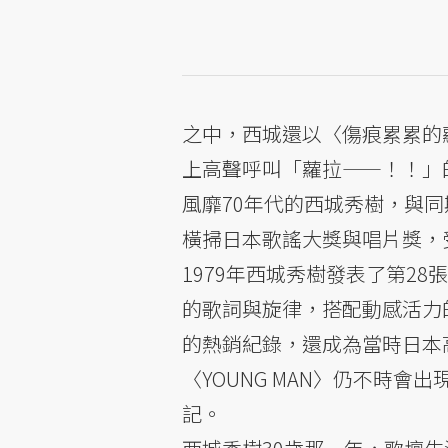
之中，西城還以〈傷痕累累的蘿
上高聲呼叫「蘿拉——！！」
風靡70年代的西城秀樹，與
橫掃日本歌謠大獎與唱片獎，
1979年西城秀樹發表了第28張單
的歌詞與旋律，搭配動感活力
的熱銷紀錄，還成為當時日本
〈YOUNG MAN〉仍不時
記。