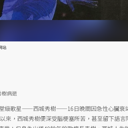
網站
秀樹病逝
殿堂級歌星——西城秀樹——16日晚間因急性心臟衰
3年以來，西城秀樹便深受腦梗塞所苦，甚至留下語言