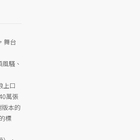
，舞台
領風騷、
琅琅上口
40萬張
樹版本的
的標