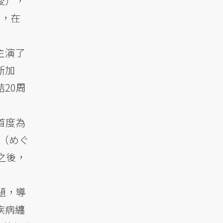
愛），
上，在
主演了
新加
20周
，首度為
（めぐ
之後，
題，導
疾病纏