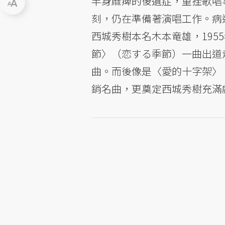
半身麻痺的後遺症，重挫歌唱
刻，仍在準備著演唱工作。病
西城秀樹本名木本竜雄，195
節〉（恋する季節）一曲出道
曲。而後像是〈愛的十字架〉
銷名曲，更奠定西城秀樹充滿