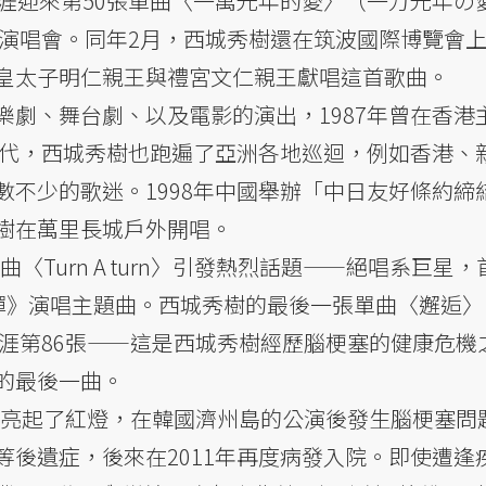
生涯迎來第50張單曲〈一萬光年的愛〉（一万光年の
念演唱會。同年2月，西城秀樹還在筑波國際博覽會
向皇太子明仁親王與禮宮文仁親王獻唱這首歌曲。
樂劇、舞台劇、以及電影的演出，1987年曾在香港
0年代，西城秀樹也跑遍了亞洲各地巡迴，例如香港、
不少的歌迷。1998年中國舉辦「中日友好條約締結
樹在萬里長城戶外開唱。
曲〈Turn A turn〉引發熱烈話題——絕唱系巨星
彈》演唱主題曲。西城秀樹的最後一張單曲〈邂逅〉
生涯第86張——這是西城秀樹經歷腦梗塞的健康危機
的最後一曲。
健康亮起了紅燈，在韓國濟州島的公演後發生腦梗塞問
等後遺症，後來在2011年再度病發入院。即使遭逢