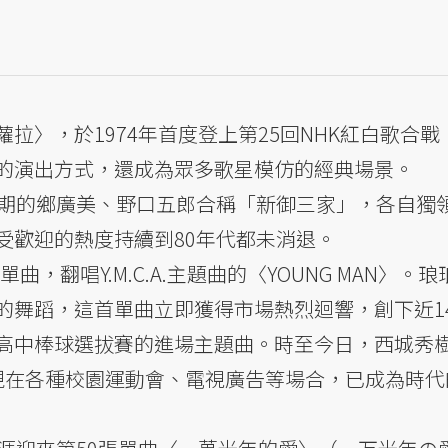
拉〉，於1974年首度登上第25回NHK紅白歌合戰
的演出方式，還成為眾多歌星模仿的經典場景。
同期的鄉廣美、野口五郎合稱「新御三家」，各自獨
受歡迎的熱度持續到80年代都未消退。
曲，翻唱Y.M.C.A.主題曲的〈YOUNG MAN〉。
的舞蹈，這首單曲立即獲得市場熱烈迴響，創下近1
高中棒球選拔賽的進場主題曲。時至今日，西城秀
會出現在各種校園運動會、電視廣告等場合，已成為時代