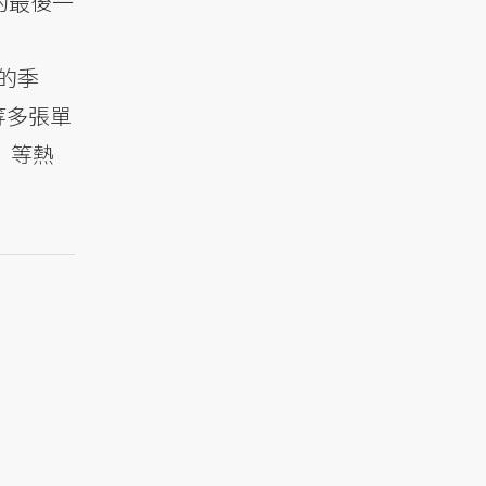
的最後一
的季
等多張單
）等熱