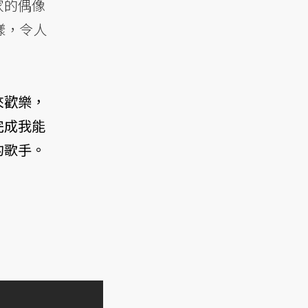
家的偶像
樣，令人
來歡樂，
完成我能
的歌手。