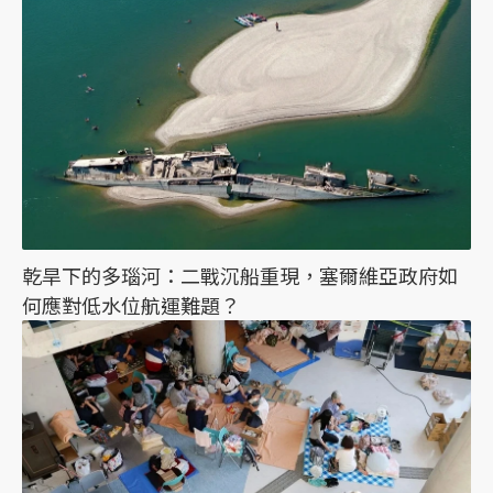
乾旱下的多瑙河：二戰沉船重現，塞爾維亞政府如
何應對低水位航運難題？