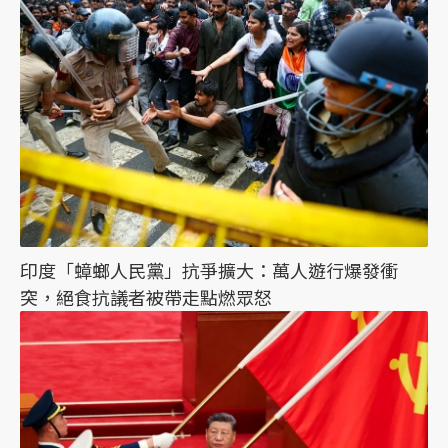
印度「蟑螂人民黨」抗爭擴大：萬人遊行爆發衝
突，絕食抗議者被帶走點燃眾怒