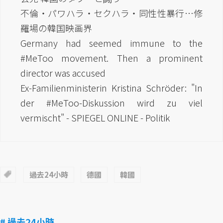
不倫・パワハラ・セクハラ・同性性暴行…修
羅場の韓国映画界
Germany had seemed immune to the
#MeToo movement. Then a prominent
director was accused
Ex-Familienministerin Kristina Schröder: "In
der #MeToo-Diskussion wird zu viel
vermischt" - SPIEGEL ONLINE - Politik
過去24小時
德國
韓國
# 過去24小時