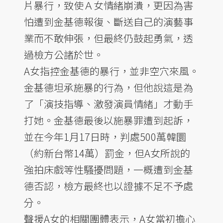
片暴行，致使Ａ女情緒崩潰，更因為害
怕遭到金基德報復、斷送自己的演藝事
業而不敢伸張，但最終仍鼓起勇氣，透
過檢方公諸於世。
A女指控金基德的暴行，並非空穴來風。
金基德坦承施暴的行為，但他說這是為
了「演技指導、激發演員情緒」才動手
打她。金基德最後以施暴罪遭到起訴，
並在今年1月17日時，判處500萬韓圜
（約新台幣14萬）罰金，但A女所說的
強拍床戲等性騷擾問題，一概遭到金基
德否認，檢方最終也以證據不足不予處
分。
聲援A女的相關團體表示，A女當初擔心