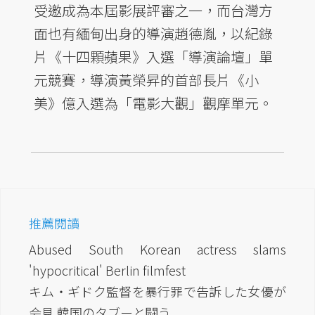
受邀成為本屆影展評審之一，而台灣方
面也有緬甸出身的導演趙德胤，以紀錄
片《十四顆蘋果》入選「導演論壇」單
元競賽，導演黃榮昇的首部長片《小
美》億入選為「電影大觀」觀摩單元。
推薦閱讀
Abused South Korean actress slams
'hypocritical' Berlin filmfest
キム・ギドク監督を暴行罪で告訴した女優が
会見 韓国のタブーと闘う