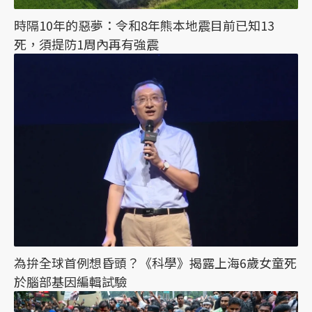
時隔10年的惡夢：令和8年熊本地震目前已知13
死，須提防1周內再有強震
為拚全球首例想昏頭？《科學》揭露上海6歲女童死
於腦部基因編輯試驗