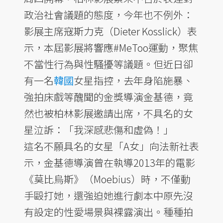
政治社會議題的態度，今年也不例外：
影展主席寇斯力克（Dieter Kosslick）表
示，本屆影展將響應#MeToo運動，聚焦
不當性行為與性騷擾等議題。但近日卻
有一名
韓國
女星指控，去年身陷施暴、
強拍床戲等醜聞的金獎導演金基德，竟
然也被柏林影展邀請出席，不具名的女
星泣訴：「我深感悲傷和虛偽！」
這名不願具名的女星「A女」向法新社表
示，金基德導演曾在執導2013年的電影
《莫比烏斯》（Moebius）時，不僅動
手毆打她，還強迫她進行劇本中原先沒
有設定的性愛場景與裸露演出。種種拍