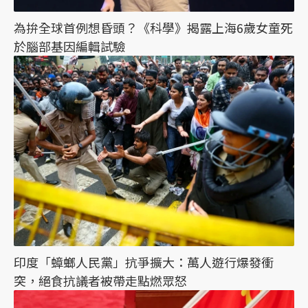
為拚全球首例想昏頭？《科學》揭露上海6歲女童死
於腦部基因編輯試驗
印度「蟑螂人民黨」抗爭擴大：萬人遊行爆發衝
突，絕食抗議者被帶走點燃眾怒