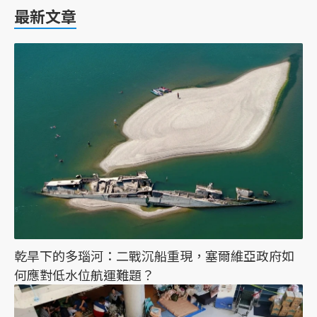
最新文章
乾旱下的多瑙河：二戰沉船重現，塞爾維亞政府如
何應對低水位航運難題？