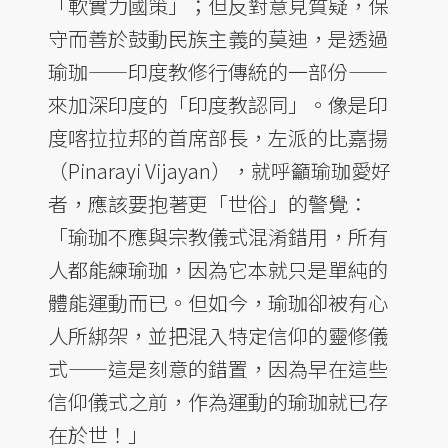
「軟實力國策」；但反對意見質疑，保
守而善於鼓動民族主義的莫迪，是透過
瑜珈——印度教修行傳統的一部份——
來加深印度的「印度教認同」。像是印
度喀拉拉邦的首席部長，左派的比嘉揚
（Pinarayi Vijayan），就呼籲瑜珈愛好
者，應該要抱著更「世俗」的警覺：
「瑜珈不應與宗教儀式混淆錯用，所有
人都能練瑜珈，因為它本就只是單純的
體能運動而已。但如今，瑜珈卻被有心
人所綁架，並把混入特定信仰的靈修儀
式——這是刻意的錯置，因為早在這些
信仰儀式之前，作為運動的瑜珈就已存
在於世！」