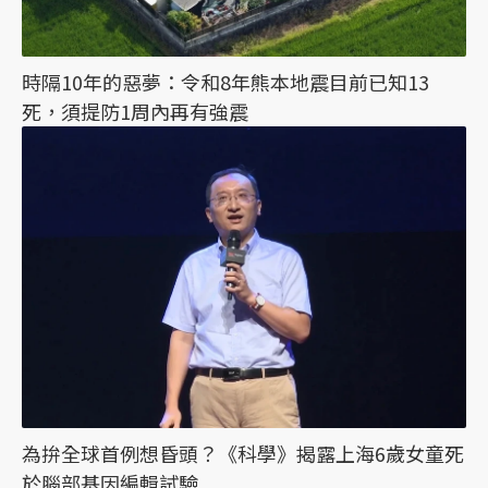
時隔10年的惡夢：令和8年熊本地震目前已知13
死，須提防1周內再有強震
為拚全球首例想昏頭？《科學》揭露上海6歲女童死
於腦部基因編輯試驗