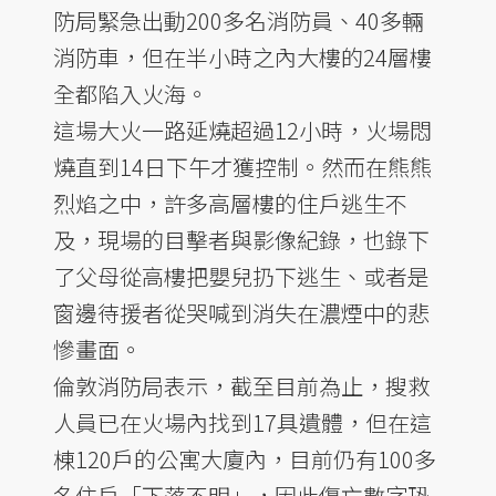
防局緊急出動200多名消防員、40多輛
消防車，但在半小時之內大樓的24層樓
全都陷入火海。
這場大火一路延燒超過12小時，火場悶
燒直到14日下午才獲控制。然而在熊熊
烈焰之中，許多高層樓的住戶逃生不
及，現場的目擊者與影像紀錄，也錄下
了父母從高樓把嬰兒扔下逃生、或者是
窗邊待援者從哭喊到消失在濃煙中的悲
慘畫面。
倫敦消防局表示，截至目前為止，搜救
人員已在火場內找到17具遺體，但在這
棟120戶的公寓大廈內，目前仍有100多
名住戶「下落不明」，因此傷亡數字恐