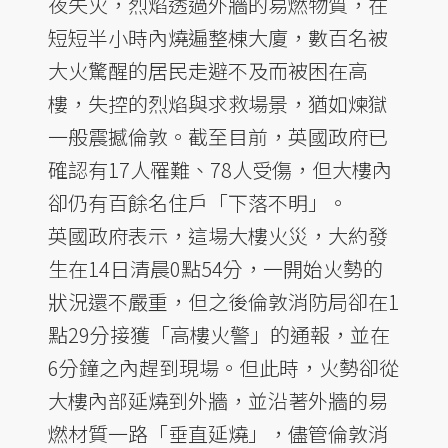
夜失火，烈焰透過外牆的易燃物質，在
短短半小時內燒遍整棟大廈，數百名被
大火驚醒的居民走避不及而被困在高
樓，失控的烈焰與求救場景，猶如煉獄
一般震撼倫敦。截至目前，英國政府已
確認有17人罹難、78人受傷，但大樓內
卻仍有百餘名住戶「下落不明」。
英國政府表示，這場大樓火災，大約發
生在14日清晨0點54分，一開始火勢的
狀況還不嚴重，但之後倫敦消防局卻在1
點29分接獲「高樓火警」的通報，並在
6分鐘之內趕到現場。但此時，火勢卻從
大樓內部延燒到外牆，並沿著外牆的易
燃材質一路「垂直延燒」，儘管倫敦消