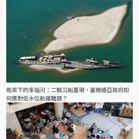
乾旱下的多瑙河：二戰沉船重現，塞爾維亞政府如
何應對低水位航運難題？