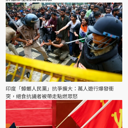
印度「蟑螂人民黨」抗爭擴大：萬人遊行爆發衝
突，絕食抗議者被帶走點燃眾怒