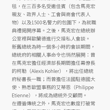
毯，在三百多名受邀佳賓（包含馬克宏
親友、政界人士、工會與商會代表人
物）以及1500名警力的包圍下，為就職
典禮揭開序幕。之後，馬克宏在總統辦
公室裡與歐蘭德進行交接私人會談。
新舊總統為時一個多小時的會談期間，
總統府的相關人事命令也悄然展開：曾
在馬克宏擔任經濟部長期間擔任幕僚長
的柯勒（Alexis Kohler），將出任總統
府秘書長一職；而曾擔任法國駐德國大
使、熟悉歐盟事務的艾蒂恩（Philippe
Etienne），將成為總統外交顧問。
在遵循傳統之外，馬克宏也數度打破常