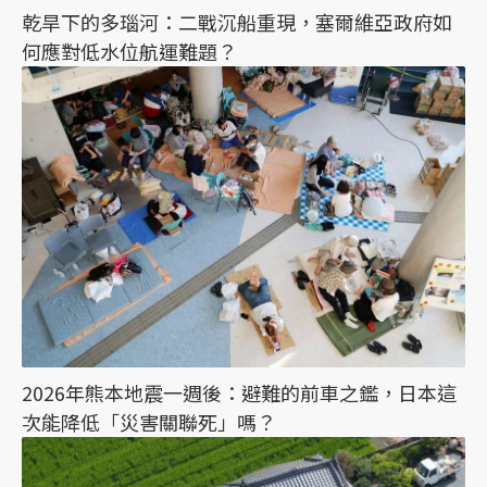
乾旱下的多瑙河：二戰沉船重現，塞爾維亞政府如
何應對低水位航運難題？
2026年熊本地震一週後：避難的前車之鑑，日本這
次能降低「災害關聯死」嗎？