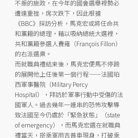
不振的施政，在今年的國會選舉裡勢必
遭逢重挫，席次跌下，因此根據
《BBC》採訪分析，馬克宏或將任命共
和黨籍的總理，藉以吸納總統大選裡，
共和黨籍參選人費雍（François Fillon）
的右派選票。
而就職典禮結束後，馬克宏便馬不停蹄
的展開他上任後第一個行程——法國珀
西軍事醫院（Military Percy
Hospital），拜訪於軍事行動中受傷的法
國軍人。過去幾年一連串的恐怖攻擊導
致法國至今仍處於「緊急狀態」（state
of emergency），而馬克宏選在就職典
禮當天，搭乘軍用吉普車現身，打破乘