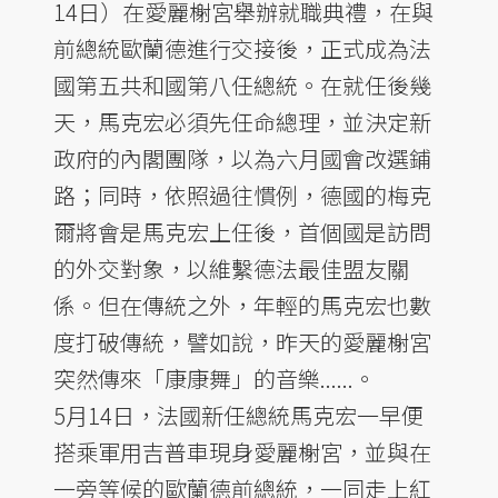
14日）在愛麗榭宮舉辦就職典禮，在與
前總統歐蘭德進行交接後，正式成為法
國第五共和國第八任總統。在就任後幾
天，馬克宏必須先任命總理，並決定新
政府的內閣團隊，以為六月國會改選鋪
路；同時，依照過往慣例，德國的梅克
爾將會是馬克宏上任後，首個國是訪問
的外交對象，以維繫德法最佳盟友關
係。但在傳統之外，年輕的馬克宏也數
度打破傳統，譬如說，昨天的愛麗榭宮
突然傳來「康康舞」的音樂......。
5月14日，法國新任總統馬克宏一早便
搭乘軍用吉普車現身愛麗榭宮，並與在
一旁等候的歐蘭德前總統，一同走上紅