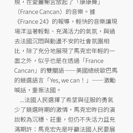
規，在愛麗榭宮放起了「康康舞」
（France Cancan）的音樂。據
《France 24》的報導，輕快的音樂讓現
場洋溢著輕鬆、充滿活力的氣氛，與過
去法國沉悶與動盪不安的社會氛圍相
比，除了充分地展現了馬克宏年輕的一
面之外，似乎也是在透過「France
Cancan」的雙關語——美國總統歐巴馬
的競選語言「Yes, we can！」——激勵
喊話，重振法國。
...法國人民選擇了希望與征服的勇氣
少了競選時期的激情，馬克宏昨日的演
說較為沉穩、莊重，但仍不失活力且充
滿期許：馬克宏先是呼籲法國人民要展