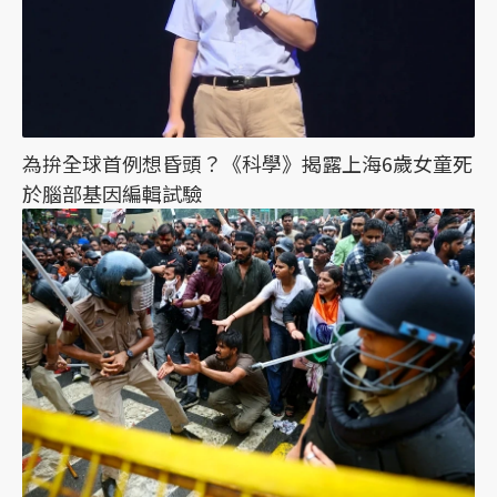
為拚全球首例想昏頭？《科學》揭露上海6歲女童死
於腦部基因編輯試驗