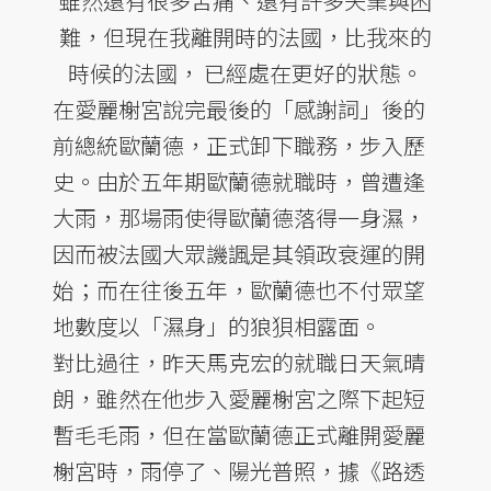
雖然還有很多苦痛、還有許多失業與困
難，但現在我離開時的法國，比我來的
時候的法國， 已經處在更好的狀態。
在愛麗榭宮說完最後的「感謝詞」後的
前總統歐蘭德，正式卸下職務，步入歷
史。由於五年期歐蘭德就職時，曾遭逢
大雨，那場雨使得歐蘭德落得一身濕，
因而被法國大眾譏諷是其領政衰運的開
始；而在往後五年，歐蘭德也不付眾望
地數度以「濕身」的狼狽相露面。
對比過往，昨天馬克宏的就職日天氣晴
朗，雖然在他步入愛麗榭宮之際下起短
暫毛毛雨，但在當歐蘭德正式離開愛麗
榭宮時，雨停了、陽光普照，據《路透