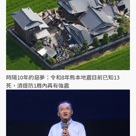
時隔10年的惡夢：令和8年熊本地震目前已知13
死，須提防1周內再有強震