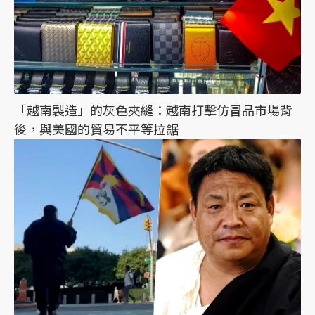
「越南製造」的灰色夾縫：越南打擊仿冒品市場背
後，與美國的貿易不平等拉鋸