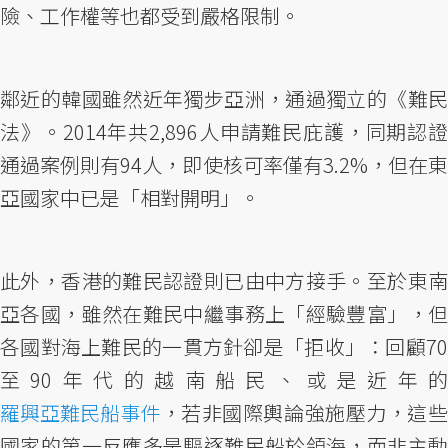
險、工作權等也都受到嚴格限制。
鄰近的韓國雖然近年獨步亞洲，通過獨立的《難民
法》。2014年共2,896人申請難民庇護，同期認證
通過案例則有94人，即使核可率僅有3.2%，但在東
亞國家中已是「相對開明」。
此外，香港的難民認證則已由中方接手。至於東南
亞各國，雖然在難民中繼事務上「經驗豐富」，但
各國對海上難民的一貫方針卻是「拒收」：回顧70
至90年代的越南船民、或是近年的
羅興亞難民船事件
，若非國際輿論強施壓力，這些
國家的第一反應多是驅逐難民船於領海，而非主動