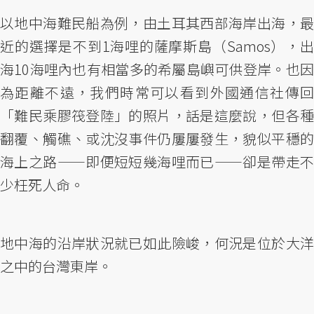
以地中海難民船為例，由土耳其西部海岸出海，最
近的選擇是不到1海哩的薩摩斯島（Samos），出
海10海哩內也有相當多的希屬島嶼可供登岸。也因
為距離不遠，我們時常可以看到外國通信社傳回
「難民乘膠筏登陸」的照片，話是這麼說，但各種
翻覆、觸礁、或沈沒事件仍屢屢發生，貌似平穩的
海上之路——即便短短幾海哩而已——卻是帶走不
少枉死人命。
地中海的沿岸狀況就已如此險峻，何況是位於大洋
之中的台灣東岸。