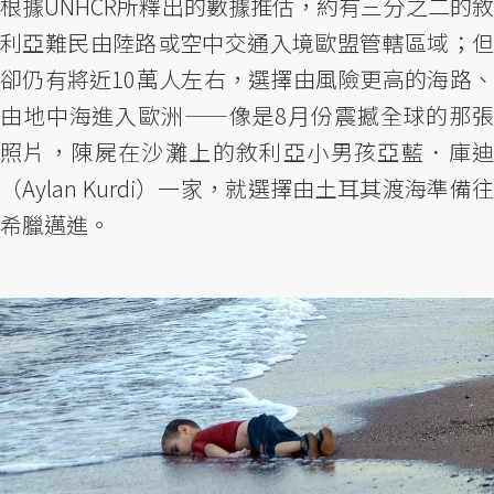
根據UNHCR所釋出的數據推估，約有三分之二的敘
利亞難民由陸路或空中交通入境歐盟管轄區域；但
卻仍有將近10萬人左右，選擇由風險更高的海路、
由地中海進入歐洲——像是8月份震撼全球的那張
照片，陳屍在沙灘上的敘利亞小男孩亞藍．庫迪
（Aylan Kurdi）一家，就選擇由土耳其渡海準備往
希臘邁進。