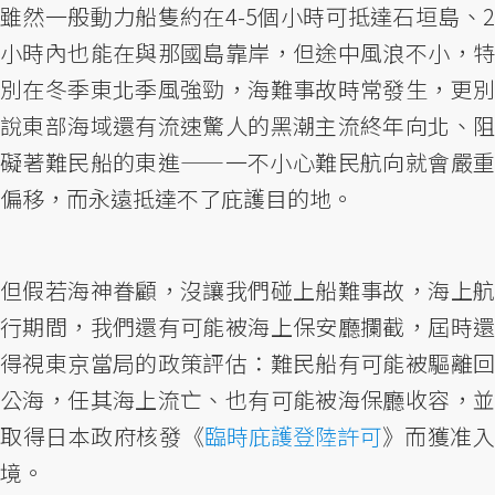
雖然一般動力船隻約在4-5個小時可抵達石垣島、2
小時內也能在與那國島靠岸，但途中風浪不小，特
別在冬季東北季風強勁，海難事故時常發生，更別
說東部海域還有流速驚人的黑潮主流終年向北、阻
礙著難民船的東進——一不小心難民航向就會嚴重
偏移，而永遠抵達不了庇護目的地。
但假若海神眷顧，沒讓我們碰上船難事故，海上航
行期間，我們還有可能被海上保安廳攔截，屆時還
得視東京當局的政策評估：難民船有可能被驅離回
公海，任其海上流亡、也有可能被海保廳收容，並
取得日本政府核發《
臨時庇護登陸許可
》而獲准
境。