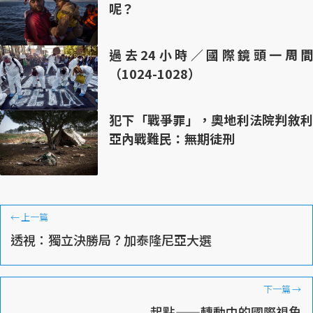
呢？
過去24小時／國際鏡頭一周間
（1024-1028）
犯下「戰爭罪」，奧地利法院判敘利
亞內戰難民：無期徒刑
←
上一篇
透視：獨立決勝局？加泰隆尼亞大選
下一篇
→
起點——轉動中的國際視角