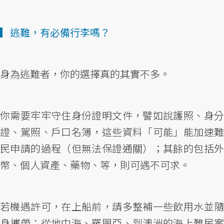
▎逃難，有必備行李嗎？
身為逃難者，你的選擇真的其實不多。
你需要牢牢守住身份證明文件，譬如說護照、身分
證、駕照、戶口名簿，這些資料「可能」能加速難
民申請的過程（但無法保證通關）；其餘的包括外
幣、個人資產、藥物、等，則可遇不可求。
若機遇許可，在上船前，請多整補一些飲用水並隨
身攜帶；從地中海、羅興亞、到澳洲的海上難民案