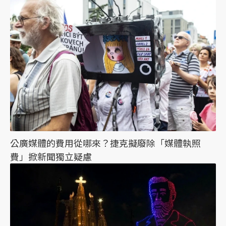
公廣媒體的費用從哪來？捷克擬廢除「媒體執照
費」掀新聞獨立疑慮