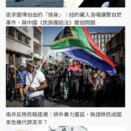
追求圖博自由的「捨身」：紐約藏人洛嘎讓贊自焚
事件，與中國《民族團結法》壓迫問題
南非反移民驅逐潮：排外暴力蔓延，無證移民成國
家危機代罪羔羊？