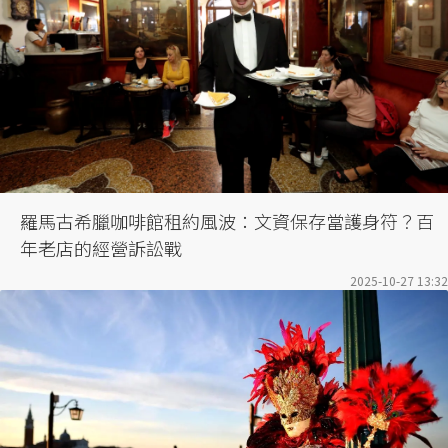
羅馬古希臘咖啡館租約風波：文資保存當護身符？百
年老店的經營訴訟戰
2025-10-27 13:32