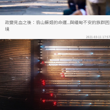
政變見血之後：翁山蘇姬的命運...與緬甸不安的族群困
境
2021-03-11 17:57