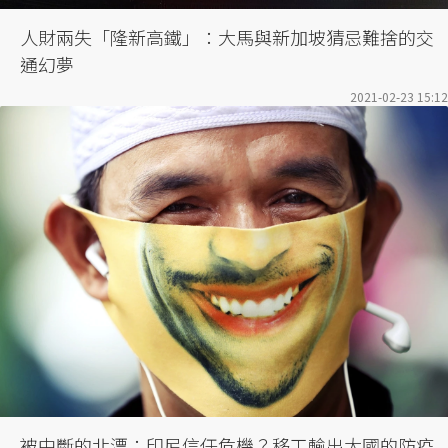
人財兩失「隆新高鐵」：大馬與新加坡猜忌難捨的交
通幻夢
2021-02-23 15:12
被中斷的北漂：印尼信任危機？移工輸出大國的防疫