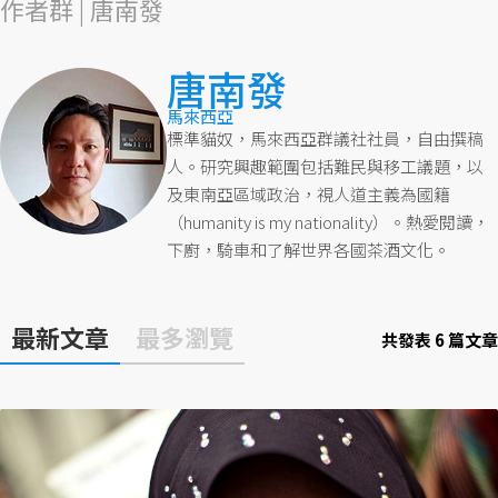
作者群 | 唐南發
唐南發
馬來西亞
標準貓奴，馬來西亞群議社社員，自由撰稿
人。研究興趣範圍包括難民與移工議題，以
及東南亞區域政治，視人道主義為國籍
（humanity is my nationality）。熱愛閱讀，
下廚，騎車和了解世界各國茶酒文化。
最新文章
最多瀏覽
共發表 6 篇文章