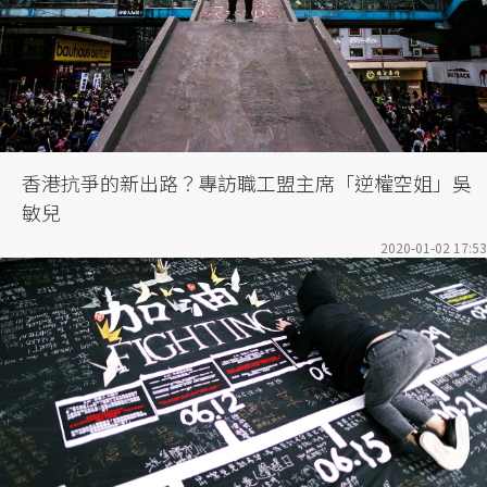
香港抗爭的新出路？專訪職工盟主席「逆權空姐」吳
敏兒
2020-01-02 17:53