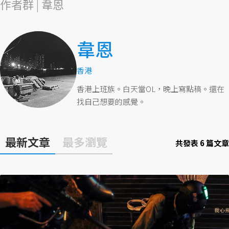
作者群 | 韋恩
韋恩
香港
香港上班族。白天當OL，晚上寫點稿。還在
找自己想要的感覺。
最新文章
最多瀏覽
共發表 6 篇文章