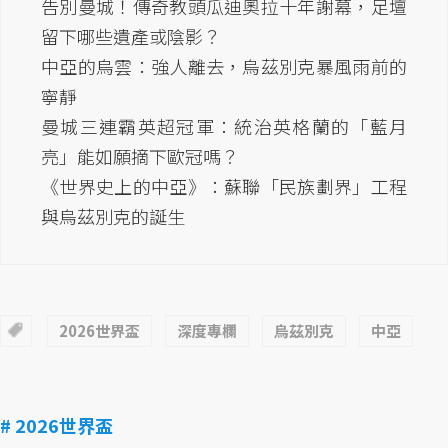
告別曼城！傳奇教頭瓜迪奧拉十年謝幕，足壇
留下哪些遺產或陰影？
中亞的烏雲：強人離去，烏茲別克暴風雨前的
寧靜
曼城三連霸英超冠軍：統治英格蘭的「藍月
亮」能如願摘下歐冠嗎？
《世界史上的中亞》：蘇聯「民族劃界」工程
與烏茲別克的誕生
2026世界盃
深度專欄
烏茲別克
中亞
# 2026世界盃