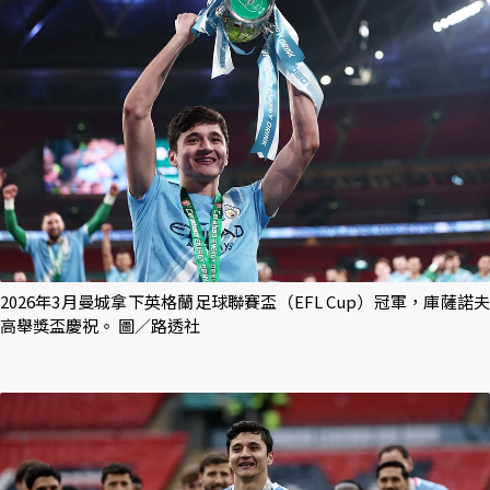
2026年3月曼城拿下英格蘭足球聯賽盃（EFL Cup）冠軍，庫薩諾夫
高舉獎盃慶祝。 圖／路透社