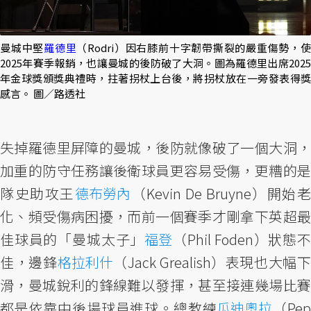
曼城中堅
羅德里
（Rodri）因右膝前十字韌帶撕裂的嚴重傷勢，
2025年賽季報銷，也讓曼城的後防破了大洞。圖為羅德里出席2025
年金球獎頒獎典禮時，拄著拐杖上台後，將拐杖放在一旁發表得獎
感言。 圖／路透社
失掉羅德里屏障的曼城，後防就像破了一個大洞，
加重的防守任務讓後衛球員更容易受傷，更糟的是
隊史助攻王
德布勞內
（Kevin De Bruyne）開始
化、頻受傷病困擾，而前一個賽季才剛拿下英超最
佳球員的「曼城太子」
福登
（Phil Foden）狀態
佳，邊鋒
格拉利什
（Jack Grealish）表現也大幅
滑，曼城銳利的鋒線難以發揮，甚至接連幾場比賽
都是依靠中後場球員進球。總教練
瓜迪奧拉
（Pe