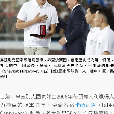
烏茲別克國家隊確認晉級世界盃決賽圈，創造歷史成為第一個踢世
界盃的中亞國家後，烏茲別克總統沙夫卡特·米爾濟約耶夫
（Shavkat Mirziyoyev，右）贈送國家隊球員一人一輛車。 圖／路
透社
目前，烏茲別克國家隊由2006年帶領義大利贏得大
力神盃的冠軍隊長、傳奇名宿
卡納瓦羅
（Fabi
Cannavaro）執教，義大利足球以防守反擊著稱，