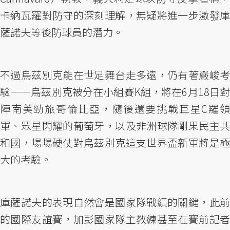
卡納瓦羅對防守的深刻理解，無疑將進一步激發庫
薩諾夫等後防球員的潛力。
不過烏茲別克能在世足舞台走多遠，仍有著嚴峻考
驗——烏茲別克被分在小組賽K組，將在6月18日對
陣南美勁旅哥倫比亞，隨後還要挑戰巨星C羅領
軍、眾星閃耀的葡萄牙，以及非洲球隊剛果民主共
和國，場場硬仗對烏茲別克這支世界盃新軍將是極
大的考驗。
庫薩諾夫的表現自然會是國家隊戰績的關鍵，此前
的國際友誼賽，加彭國家隊主教練甚至在賽前記者