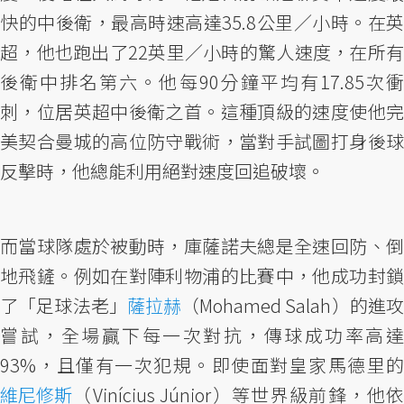
快的中後衛，最高時速高達35.8公里／小時。在英
超，他也跑出了22英里／小時的驚人速度，在所有
後衛中排名第六。他每90分鐘平均有17.85次衝
刺，位居英超中後衛之首。這種頂級的速度使他完
美契合曼城的高位防守戰術，當對手試圖打身後球
反擊時，他總能利用絕對速度回追破壞。
而當球隊處於被動時，庫薩諾夫總是全速回防、倒
地飛鏟。例如在對陣利物浦的比賽中，他成功封鎖
了「足球法老」
薩拉赫
（Mohamed Salah）的進攻
嘗試，全場贏下每一次對抗，傳球成功率高達
93%，且僅有一次犯規。即使面對皇家馬德里的
維尼修斯
（Vinícius Júnior）等世界級前鋒，他依