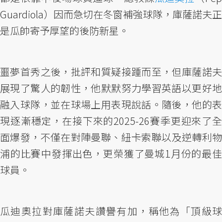
Guardiola）因而急切在冬窗補強球隊，庫薩諾夫正
是瓜帥寄予厚望的後防新星。
噩夢首秀之後，批評和質疑接踵而至，但庫薩諾夫
展現了驚人的韌性，他默默努力學習英語以更好地
融入球隊，並在球場上用表現說話。隨後，他的表
現逐漸穩定，在接下來的2025-26賽季更迎來了全
面爆發，不僅在對陣曼聯、紐卡索聯以及逆轉利物
浦的比賽中發揮出色，更榮獲了曼城1月份的最佳
球員。
瓜迪奧拉對庫薩諾夫讚譽有加，稱他為「頂級球