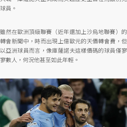
球員。
雖然在歐洲頂級聯賽（近年還加上沙烏地聯賽）的
轉會新聞中，時而出現上億歐元的天價轉會費，但
以亞洲球員而言，像庫薩諾夫這樣價碼的球員僅寥
寥數人，何況他甚至如此年輕。