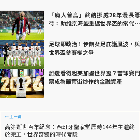
「魔人普烏」終結挪威28年漫長等
待：助維京海盜重返世界盃的當代神
鋒哈蘭德
足球即政治！伊朗女足庇護風波，與
世界盃參賽權之爭
誰還看得起美加墨世界盃？當球賽門
票成為華爾街炒作的金融資產
←
上一篇
高第逝世百年紀念：西班牙聖家堂歷時144年主體終
於完工，世界奇觀的時代考驗