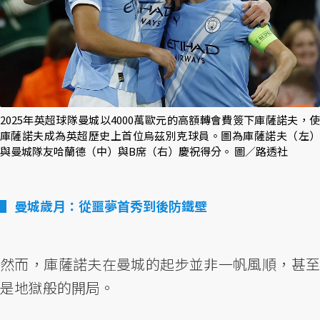
2025年英超球隊曼城以4000萬歐元的高額轉會費簽下庫薩諾夫，使
庫薩諾夫成為英超歷史上首位烏茲別克球員。圖為庫薩諾夫（左）
與曼城隊友哈蘭德（中）與B席（右）慶祝得分。 圖／路透社
曼城歲月：從噩夢首秀到後防鐵壁
然而，庫薩諾夫在曼城的起步並非一帆風順，甚至
是地獄般的開局。