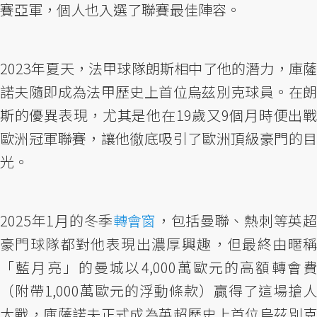
賽亞軍，個人也入選了聯賽最佳陣容。
2023年夏天，法甲球隊朗斯相中了他的潛力，庫薩
諾夫隨即成為法甲歷史上首位烏茲別克球員。在朗
斯的優異表現，尤其是他在19歲又9個月時便出戰
歐洲冠軍聯賽，讓他徹底吸引了歐洲頂級豪門的目
光。
2025年1月的冬季
轉會窗
，包括曼聯、熱刺等英
豪門球隊都對他表現出濃厚興趣，但最終由暱稱
「藍月亮」的曼城以4,000萬歐元的高額轉會費
（附帶1,000萬歐元的浮動條款）贏得了這場搶人
大戰，庫薩諾夫正式成為英超歷史上首位烏茲別克