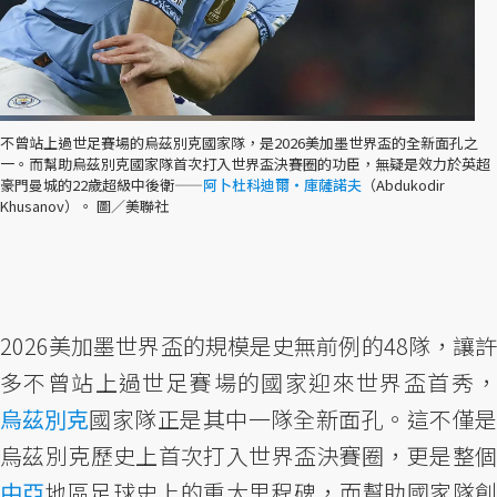
不曾站上過世足賽場的烏茲別克國家隊，是2026美加墨世界盃的全新面孔之
一。而幫助烏茲別克國家隊首次打入世界盃決賽圈的功臣，無疑是效力於英超
豪門曼城的22歲超級中後衛——
阿卜杜科迪爾・庫薩諾夫
（Abdukodir
Khusanov）。 圖／美聯社
2026美加墨世界盃的規模是史無前例的48隊，讓許
多不曾站上過世足賽場的國家迎來世界盃首秀，
烏茲別克
國家隊正是其中一隊全新面孔。這不僅是
烏茲別克歷史上首次打入世界盃決賽圈，更是整個
中亞
地區足球史上的重大里程碑，而幫助國家隊創