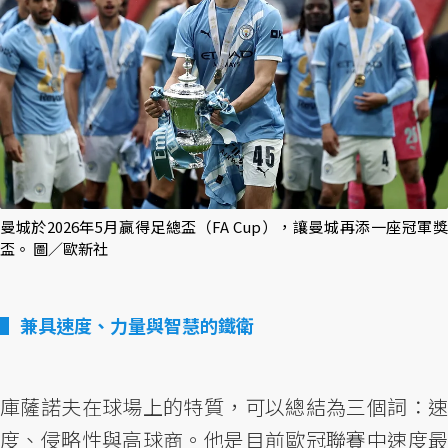
曼城於2026年5月贏得足總盃（FA Cup），讓曼城再添一座冠軍獎
盃。 圖／歐新社
兼具速度、力量與智慧的鐵衛
庫薩諾夫在球場上的特質，可以總結為三個詞：速
度、侵略性與高球商。他是目前歐冠聯賽中速度最