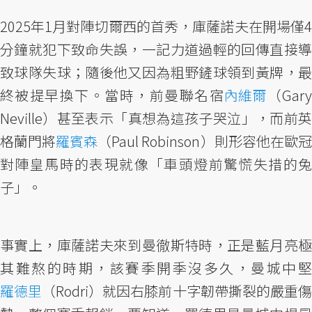
2025年1月對陣切爾西的首秀，庫薩諾夫在開場僅4
分鐘就犯下致命失誤，一記力道過輕的回傳直接導
致球隊失球；隨後他又因為粗野鏟球領到黃牌，最
終被提早換下。當時，前曼聯名宿
內維爾
（Gar
Neville）甚至表示「真想為這孩子哭泣」，而前英
格蘭門將
羅賓森
（Paul Robinson）則形容他在歐
對陣皇馬時的表現就像「車頭燈前驚慌失措的兔
子」。
事實上，庫薩諾夫來到曼徹斯特時，正是藍月亮極
其難熬的時期，該賽季開季沒多久，曼城中堅
羅德里
（Rodri）就因右膝前十字韌帶撕裂的嚴重傷