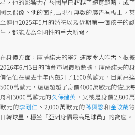
星，他的影響力在母國早已超越了體育範疇，成了
國民偶像。他的面孔出現在無數的廣告看板上，甚
至連他2025年5月的婚禮以及近期第一個孩子的誕
生，都能成為全國性的重大新聞。
在身價方面，庫薩諾夫的攀升速度令人咋舌。根據
2026年6月3日的轉會市場最新數據，庫薩諾夫的身
價估值在過去半年內飆升了1500萬歐元，目前高達
5000萬歐元，遠遠超越了身價4000萬歐元的佐野海
舟和3000萬歐元的
久保建英
，又或是身價2,800萬
歐元的
李剛仁
、2,000萬歐元的
孫興慜
和
金玟哉
日韓球星，穩坐「亞洲身價最高足球員」的寶座。