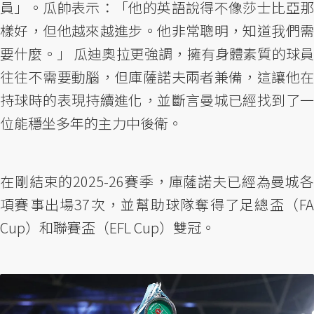
員」。瓜帥表示：「他的英語說得不像莎士比亞那
樣好，但他越來越進步。他非常聰明，知道我們需
要什麼。」 瓜迪奧拉更強調，擁有身體素質的球員
往往不需要動腦，但庫薩諾夫兩者兼備，這讓他在
持球時的表現持續進化，並斷言曼城已經找到了一
位能穩坐多年的主力中後衛。
在剛結束的2025-26賽季，庫薩諾夫已經為曼城各
項賽事出場37次，並幫助球隊奪得了足總盃（FA
Cup）和聯賽盃（EFL Cup）雙冠。