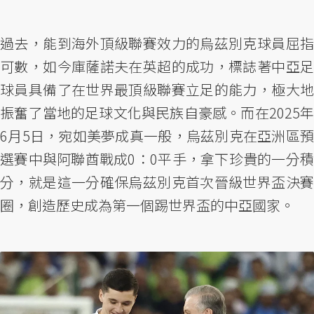
過去，能到海外頂級聯賽效力的烏茲別克球員屈指
可數，如今庫薩諾夫在英超的成功，標誌著中亞足
球員具備了在世界最頂級聯賽立足的能力，極大地
振奮了當地的足球文化與民族自豪感。而在2025年
6月5日，宛如美夢成真一般，烏茲別克在亞洲區預
選賽中與阿聯酋戰成0：0平手，拿下珍貴的一分積
分，就是這一分確保烏茲別克首次晉級世界盃決賽
圈，創造歷史成為第一個踢世界盃的中亞國家。