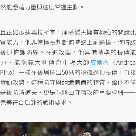
然能憑藉力量與速度掌握主動。
且正如瓜迪奧拉所言，庫薩諾夫擁有極強的閱讀比
賽能力，他非常擅長判斷何時該上前逼搶、何時該
後退掩護防線。在進攻端，他具備精準的長傳能
力，能像義大利傳奇中場大師
皮爾洛
（Andre
Pirlo）一樣在後場送出50碼的精確過頂長傳，直接
發動攻勢。這種防守與組織兼備的特質，讓他不僅
是後防清道夫，更是球隊由守轉攻的重要樞紐——
完美符合瓜帥的戰術要求。