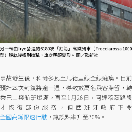
另一輛由Iryo營運的6189次「紅箭」高鐵列車（Frecciarossa 1000
型）脫軌後遭到撞擊，車身明顯變形。 圖／歐新社
事故發生後，科爾多瓦至馬德里線全線癱瘓。目前
預計本次封鎖將逾一週，導致數萬名乘客滯留，轉
乘巴士與航班爆滿。直至1月26日，阿達穆茲路段
才恢復部份服務，但西班牙政府下令
全國高鐵限速行駛
，讓誤點率升至30%。