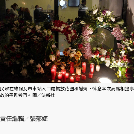
民眾在維爾瓦市車站入口處擺放花圈和蠟燭，悼念本次高鐵相撞事
故的罹難者們。 圖／法新社
責任編輯／張郁婕