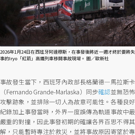
2026年1月24日在西班牙阿達穆斯，在事發後將近一週才終於要將失
事的Iryo「紅箭」高鐵列車移開事故現場。 圖／歐新社
事故發生當下，西班牙內政部長格蘭德—馬拉斯卡
（Fernando Grande-Marlaska）同步
確認
並無恐怖
攻擊跡象，並排除一切人為故意可能性。各種良好
紀錄加上事發當時，外界一度誤傳為軌道事故中最
嚴重的對撞，因此事發初期的確讓各界百思不得其
解，只能暫時專注於救災，並將事故原因寄望於專