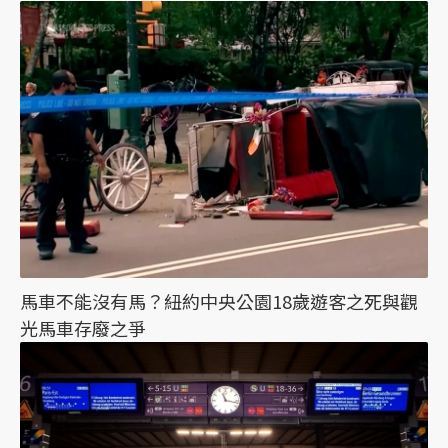
馬車不能沒有馬？紐約中央公園18歲遊客之死與觀
光馬車存廢之爭