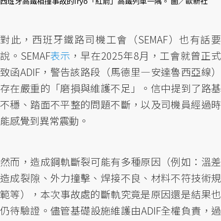
西班牙高鐵相撞事故的Iryo「紅箭」高鐵列車一隅。 圖／歐新社
對此，西班牙鐵路司機工會（SEMAF）也有話要
說。SEMAF
表示
，早在2025年8月，工會就曾正式
致函ADIF，警告該路段（馬德里—安達魯西亞線）
存在嚴重的「磨損與維護不足」。信中提到了路基
不穩、踏面不平整的問題不斷，以及司機員經過時
能感覺到異常震動。
然而，造成鋼軌斷裂可能有多種原因（例如：溫差
造成裂隙、外力撞擊、焊接不良、材料不符技術規
範等），本次事故處的斷軌究竟是原因還是結果也
仍待驗證。儘管基礎設施維護由ADIF全權負責，過