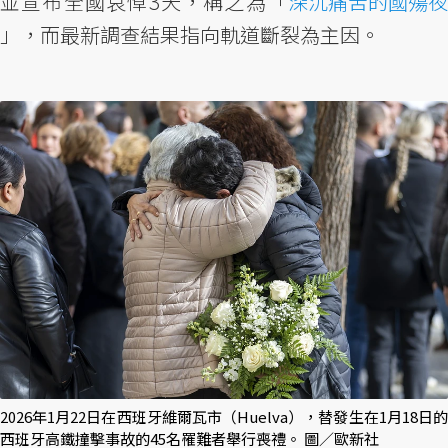
並宣布全國哀悼3天，稱之為「
深沉痛苦的國殤夜
」，而最新調查結果指向軌道斷裂為主因。
2026年1月22日在西班牙維爾瓦市（Huelva），替發生在1月18日的
西班牙高鐵撞擊事故的45名罹難者舉行喪禮。 圖／歐新社