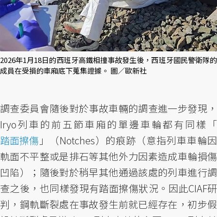
2026年1月18日的西班牙高鐵相撞事故發生後，西班牙國民警衛隊的
成員在受損的車廂底下蒐集證據。 圖／歐新社
調查委員會隨後對於事故車輛的調查進一步發現，
Iryo列車的前五節車廂的單邊車輪都有同樣「
踏面擦傷
」（Notches）的痕跡（意指列車車輪因
軌面不平整或是排石等其他外力因素造成車輪損傷
凹陷）；隨後對於稍早其他通過該處的列車進行調
查之後，也同樣發現有踏面擦傷狀況。因此CIAF研
判，鋼軌斷裂處在事故發生前就已經存在，初步假