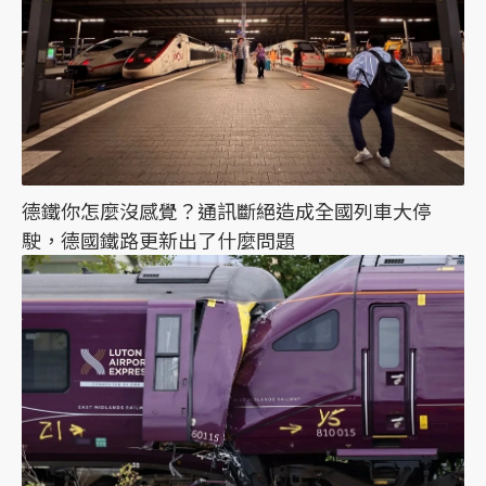
德鐵你怎麼沒感覺？通訊斷絕造成全國列車大停
駛，德國鐵路更新出了什麼問題