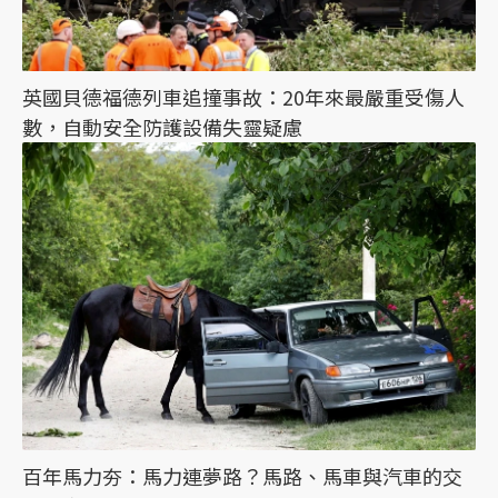
英國貝德福德列車追撞事故：20年來最嚴重受傷人
數，自動安全防護設備失靈疑慮
百年馬力夯：馬力連夢路？馬路、馬車與汽車的交