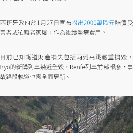
西班牙政府於1月27日宣布
撥出2000萬歐元
賠償
害者或罹難者家屬，作為後續醫療費用。
目前已知鐵道財產損失包括兩列高鐵嚴重損毀，
Iryo的新購列車幾近全毀，Renfe列車前部報廢，事
故路段軌道也需全面更新。