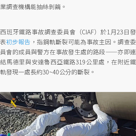
業調查機構能抽絲剝繭。
西班牙鐵路事故調查委員會（CIAF）於1月23日發
表
初步報告
，指鋼軌斷裂可能為事故主因。調查
員會的成員與警方在事故發生處的路段——亦即連
結馬德里與安達魯西亞鐵路319公里處，在附近鐵
軌發現一處長約30~40公分的斷裂。