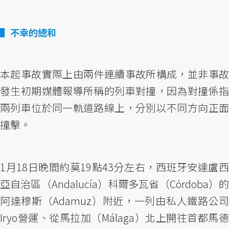
不幸的總和
本起事故實際上由兩件連續事故所構成，並非事故
發生初期媒體報導所稱的列車對撞，因為對撞係指
兩列車位於同一軌道路線上，分別以不同方向正面
撞擊。
1月18日晚間約莫19點43分左右，西班牙安達盧西
亞自治區（Andalucía）科爾多瓦省（Córdoba）的
阿達穆斯（Adamuz）附近，一列由私人鐵路公司
Iryo營運、從馬拉加（Málaga）北上開往首都馬德