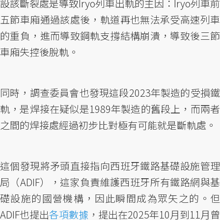
設該斷裂處是導致Iryo列車出軌的主因：Iryo列車前
五節車廂通過該處後，軌道再也無法承受高速列車
的重負，進而導致鋼軌支撐結構崩潰，導致後三節
車廂失控後脫軌。
同時，調查委員會也發現這段2023年製造的受損鐵
軌，是焊接在疑似是1989年製造的舊段上，而兩者
之間的焊接處經過初步比對極有可能就是斷軌處。
這個發現將矛頭直接指向西班牙鐵路基礎設施管理
局（ADIF），這家負責維護西班牙所有鐵路網與基
礎設施的國營機構，因此瞬間成為眾矢之的。但
ADIF也提出
各項數據
，提出在2025年10月到11月曾