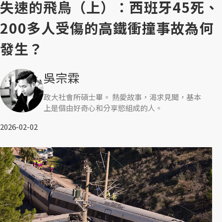
失速的飛鳥（上）：西班牙45死、
200多人受傷的高鐵衝撞事故為何
發生？
吳宗霖
政大社會所碩士畢。 熱愛故事，渴求見聞，基本
上是個由好奇心和分享慾組成的人。
2026-02-02