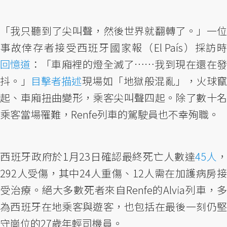
「我只聽到了尖叫聲，然後世界就翻轉了。」一位
事故倖存者接受西班牙國家報（El País）採訪時
回憶道
：「車廂裡的燈全滅了……我到現在還在發
抖。」
目擊者描述
現場如「地獄般混亂」，火球
起、車廂扭曲變形，乘客尖叫聲四起。除了數十名
乘客當場罹難，Renfe列車的駕駛員也不幸殉職。
西班牙政府於1月23日確認最終死亡人數達
45人
292人受傷，其中24人重傷、12人需在加護病房接
受治療。絕大多數死者來自Renfe的Alvia列車，多
為西班牙在地乘客與遊客，也包括在最後一刻仍堅
守崗位的27歲年輕司機員。