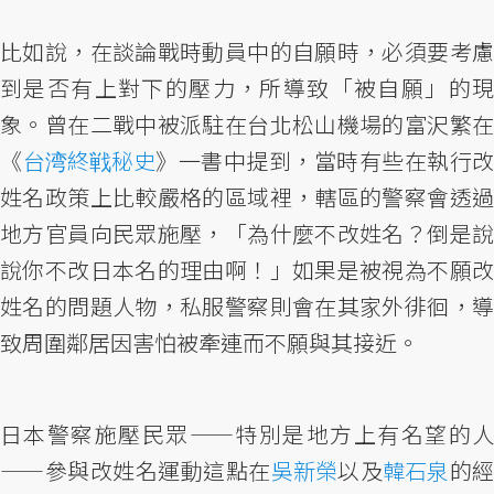
比如說，在談論戰時動員中的自願時，必須要考慮
到是否有上對下的壓力，所導致「被自願」的現
象。曾在二戰中被派駐在台北松山機場的富沢繁在
《
台湾終戦秘史
》一書中提到，當時有些在執行改
姓名政策上比較嚴格的區域裡，轄區的警察會透過
地方官員向民眾施壓，「為什麼不改姓名？倒是說
說你不改日本名的理由啊！」如果是被視為不願改
姓名的問題人物，私服警察則會在其家外徘徊，導
致周圍鄰居因害怕被牽連而不願與其接近。
日本警察施壓民眾——特別是地方上有名望的人
——參與改姓名運動這點在
吳新榮
以及
韓石泉
的經