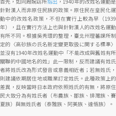
首先，如同周婉窈所
指出
，1940年的改姓名運動
針對漢人而非原住民族的政策。原住民在皇民化運
動中的改姓名政策，不但在實行上較為早（1939
年），且在實行方法上也與針對漢人的改姓名運動
有所不同。根據吳秀環的整理，臺北州理蕃課所制
定的〈高砂族の氏名新定變更取扱に関する標準〉
並沒有1940年改姓名運動中「不能改成與舊姓有所
關聯的中國地名的姓」此一限制，反而建議有姓氏
者將姓氏改為形式發音或意義相近者；若無姓氏，
則建議依期居住地或職業訂定姓氏。此種政策上的
差異，反映當時日本政府依照姓氏的有無，將原住
民大致分為有姓氏者（布農族、鄒族、排灣族、賽
夏族）與無姓氏者（泰雅族、阿美族、達悟族）。