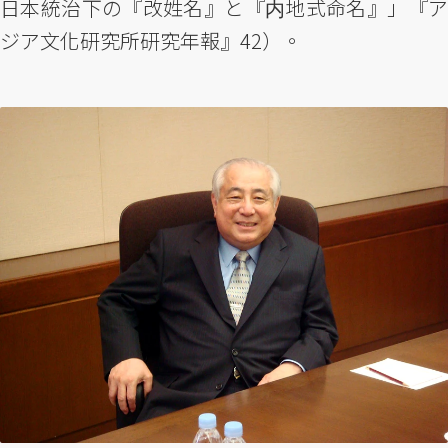
日本統治下の『改姓名』と『内地式命名』」『ア
ジア文化研究所研究年報』42）。