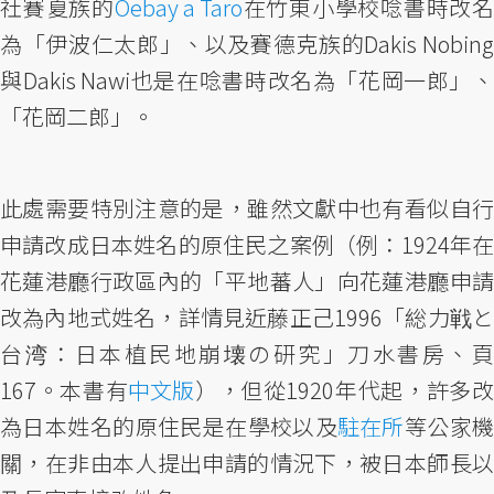
社賽夏族的
Oebay a Taro
在竹東小學校唸書時改名
為「伊波仁太郎」、以及賽德克族的Dakis Nobing
與Dakis Nawi也是在唸書時改名為「花岡一郎」、
「花岡二郎」。
此處需要特別注意的是，雖然文獻中也有看似自行
申請改成日本姓名的原住民之案例（例：1924年在
花蓮港廳行政區內的「平地蕃人」向花蓮港廳申請
改為內地式姓名，詳情見近藤正己1996「総力戦と
台湾：日本植民地崩壊の研究」刀水書房、頁
167。本書有
中文版
），但從1920年代起，許多
為日本姓名的原住民是在學校以及
駐在所
等公家
關，在非由本人提出申請的情況下，被日本師長以