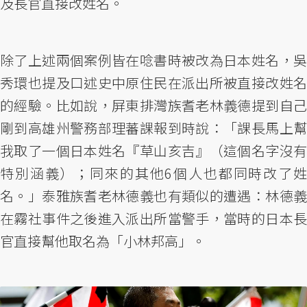
及長官直接改姓名。
除了上述兩個案例皆在唸書時被改為日本姓名，吳
秀環也提及口述史中原住民在派出所被直接改姓名
的經驗。比如說，屏東排灣族耆老林義德提到自己
剛到高雄州警務部理蕃課報到時說：「課長馬上幫
我取了一個日本姓名『草山亥吉』（這個名字沒有
特別涵義）；同來的其他6個人也都同時改了姓
名。」泰雅族耆老林德義也有類似的遭遇：林德義
在霧社事件之後進入派出所當警手，當時的日本長
官直接幫他取名為「小林邦高」。