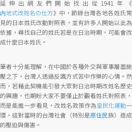
延伸出網友們開始找出從1941年《
内地式改姓名の仕方
》中，節錄台灣各地各姓氏常
見的日本姓氏改動對照表，並有許多人開始以此為
依據，尋找自己的姓氏若是在日治時期，可能會改
成什麼日本姓氏。
筆者十分能理解，在中國於各種外交與軍事層面施
壓之下，台灣人透過反諷方式苦中作樂的心情。然
而，若藉此契機能引發大眾對日治時期改姓名歷史
的興趣，也期盼大家不要僅止於觀看姓氏對照表，
而是能進一步看見，改姓名政策作為
皇民化運動
環，這對當時的台灣社會（特別是
原住民
族）造
的壓迫與傷害。