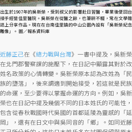
出生於1907年的吳新榮，受到叔父的影響赴日習醫，畢業後便回台
接手經營佳里醫院。吳新榮在從醫之餘，也筆耕不輟，常在文學雜
誌上分享作品。現在在台南佳里鎮的中山公園內設有「吳新榮紀念
雕像」。 圖／報系資料庫
近藤正己
在《
總力戰與台灣
》一書中提及，吳新
在北門郡警察課的施壓下，在日記中顯露其對於改
姓名政策的心情轉變。吳新榮原本認為改姓為「民
族的墮落」，後來調適到開始接受，若這就是民族
的命運，至少要得以掌握命運的方向。例如，吳新
榮也在日記中提及幾個不同的日本姓氏的可能性，
包含從春秋戰國時代吳國的首都延陵為靈感的「延
岡」，還有在日文中與吳同音的「鄉」。如同近藤
正己所分析的，這些日本姓氏多在試圖保留與原本