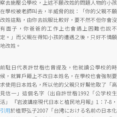
察去施壓公學校，上述不願改姓的問題人物的小孩
在學校被老師叫去，半威脅的說：「你的父親不願
改姓這點，由你去說服比較好，要不然不但你會沒
有面子，你爸爸的工作上也會遇上困難也說不
定。」而父親在得知小孩的遭遇之後，只好不情願
地改姓。
前駐日代表許世楷也曾提及，他就讀公學校的時
候，就算戶籍上不改日本姓名，在學校也會強制要
求使用日本姓名，所以他的父親只好幫他取了「高
見信一」這個名字（出自許世楷1992「公学校生
活」 『岩波講座現代日本と植民地月報』1：7-8，
引用
於植野弘子2007「台湾における名前の日本化――