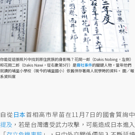
你能從這張照片中找到原住民族的身影嗎？花岡一郎（Dakis Nobing，左側）
和花岡二郎（Dakis Nawi，從右數第5行）是
霧社事件
的關鍵人物，當年他們
就讀的埔里小學校（現今的埔里國小）依舊保存著兩人就學時的資料。 圖／報
系資料庫
自從
日本
首相高市早苗在11月7日的國會質詢
提及
，若是台灣遭受武力攻擊，可能造成日本進入
「
存立危機事態
」，日中外交關係便陷入不斷延燒