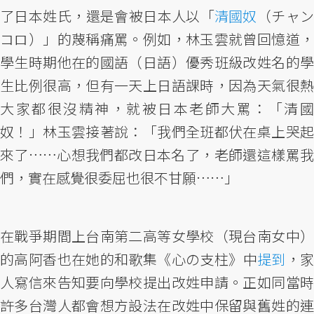
了日本姓氏，還是會被日本人以「
清國奴
（チャ
コロ）」的蔑稱痛罵。例如，林玉雲就曾回憶道，
學生時期他在的國語（日語）優秀班級改姓名的學
生比例很高，但有一天上日語課時，因為天氣很熱
大家都很沒精神，就被日本老師大罵：「清國
奴！」林玉雲接著說：「我們全班都伏在桌上哭起
來了……心想我們都改日本名了，老師還這樣罵我
們，實在感覺很委屈也很不甘願……」
在戰爭期間上台南第二高等女學校（現台南女中）
的高阿香也在她的和歌集《心の支柱》中
提到
，
人寫信來告知要向學校提出改姓申請。正如同當時
許多台灣人都會想方設法在改姓中保留與舊姓的連