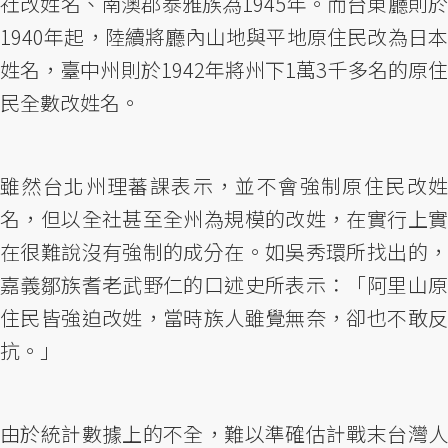
社改姓名、南澳郡泰雅族為1945年。而台東廳則於
1940年起，陸續將廳內山地與平地原住民改為日本
姓名，臺中州則於1942年將州下1萬3千多名的原住
民全數改姓名。
雖然台北州理蕃課表示，並不會強制原住民改姓
名，但以全社甚至全州為規模的改姓，在實行上實
在很難說沒有強制的成分在。如吳秀環所找出的，
嘉義鄒族耆老武野仁的口述史所表示：「阿里山原
住民皆強迫改姓，當時族人雖覺無奈，卻也不敢反
抗。」
由於統計數據上的不全，難以準確估計戰末台灣人