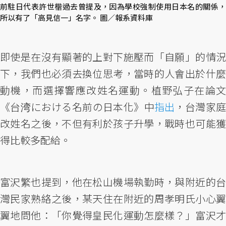
前駐日代表許世楷過去曾提及，因為學校強制使用日本名的關係，
所以有了「高見信一」名字。 圖／報系資料庫
即使是在沒有顯著的上對下施壓而「自願」的情況
下，我們也必須去換位思考，當時的人會出於什麼
動機，而選擇響應改姓名運動。植野弘子在論文
《台湾における名前の日本化》中
指出
，台灣家庭
改姓名之後，不但有利於孩子升學，戰時也可能獲
得比較多配給。
富沢繁也提到，他在松山機場執勤時，與附近的台
灣民家熟絡之後，某天住在附近的周孝明氏小心翼
翼地問他：「你覺得皇民化運動怎麼樣？」富沢才