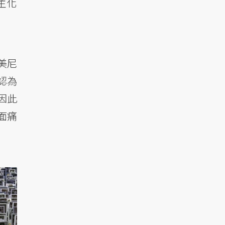
主化
美尼
認為
因此
面痛