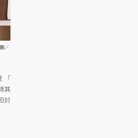
 圖／
注「
錄其
但討