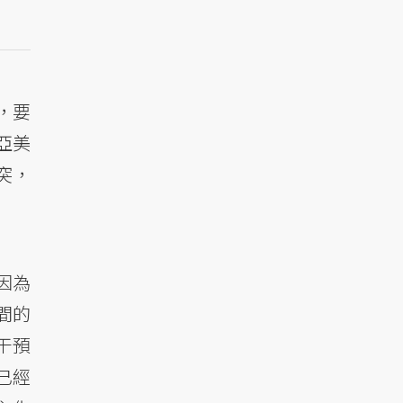
，要
亞美
突，
因為
間的
干預
已經