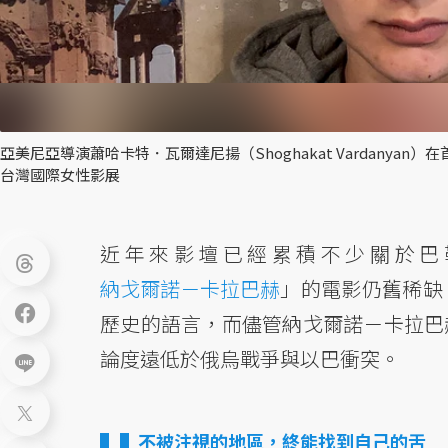
亞美尼亞導演蕭哈卡特．瓦爾達尼揚（Shoghakat Vardanya
台灣國際女性影展
近年來影壇已經累積不少關於巴
納戈爾諾－卡拉巴赫
」的電影仍舊稀缺
歷史的語言，而儘管納戈爾諾－卡拉巴
論度遠低於俄烏戰爭與以巴衝突。
▌不被注視的地區，終能找到自己的舌