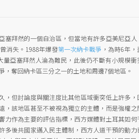
亞塞拜然的一個自治區，但當地有許多亞美尼亞人
消失。1988年爆發
第一次納卡戰爭
，為時6年，
大量亞塞拜然人淪為難民，此後仍不斷有小規模衝
戰爭，奪回納卡區三分之一的土地和周邊7個地區。
久，但討論度與關注度比其他區域衝突低上許多，
遠，該地區甚至不被視為獨立的主體，而是強權之
響力作為主要的評估指標，西方媒體對土耳其如何
許多後共國家邁入民主體制，西方人道干預的動力