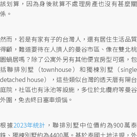
該划算，因為身後就算不處理房產也沒有甚麼關
係。
然而，若是有家有子的台灣人，還有居住生活品質
得顧，難道要待在人擠人的曼谷市區、像在雙北桃
園蝸居嗎？除了公寓外另有其他便宜房型可選，包
括聯排別墅（townhouse）和獨棟別墅（single
detached house），這些類似台灣的透天厝有陽台
庭院，社區也有泳池等設施，多位於北纜府等曼谷
外圍，免去終日塞車煩惱。
根據
2023年統計
，聯排別墅中位價約為900萬
銖、獨棟別墅約為4400萬。基於泰國土地法規，外