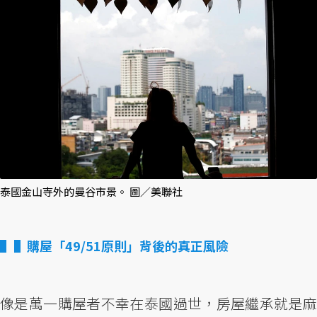
泰國金山寺外的曼谷市景。 圖／美聯社
▌購屋「49/51原則」背後的真正風險
像是萬一購屋者不幸在泰國過世，房屋繼承就是麻