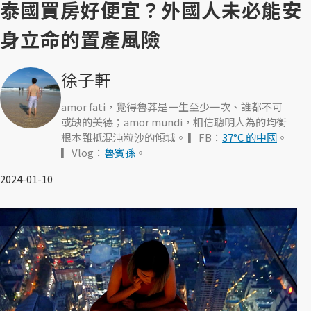
泰國買房好便宜？外國人未必能安
身立命的置產風險
徐子軒
amor fati，覺得魯莽是一生至少一次、誰都不可
或缺的美德；amor mundi，相信聰明人為的均衡
根本難抵混沌粒沙的傾城。 ▎FB：
37°C 的中國
。
▎Vlog：
魯賓孫
。
2024-01-10