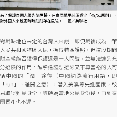
為了保護泰國人優先購屋權，在泰國購屋必須遵守「49/51原則」，
對外國人來說更時時刻刻存在風險。 圖／美聯社
對戰時地位未定的台灣人來說，即便戰後成為中華
人民共和國特區人民，換得特區護照，但這段期間
財產權能否獲得保護還是一大問號，並無法達到充
分避險的作用。誠摯建議想避險又不算富裕的人可
循中國的「潤」途徑（中國網路流行用語，即
「run」、離開之意），潛入美澳等先進國家，較
易取得難民身份，等轉為當地公民身份後，再到泰
國置產也不遲。