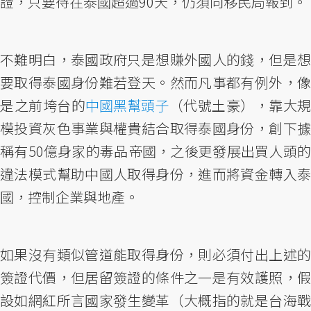
證，只要待在泰國超過90天，仍須向移民局報到。
不難明白，泰國政府只是想賺外國人的錢，但是想
要取得泰國身份難若登天。然而凡事都有例外，像
是之前垮台的
中國黑幫頭子
（代號土豪），靠大規
模投資灰色事業與權貴結合取得泰國身份，創下據
稱有50億身家的毒品帝國，之後更發展出買人頭的
違法模式幫助中國人取得身份，進而將資金轉入泰
國，控制企業與地產。
如果沒有類似管道能取得身份，則必須付出上述的
簽證代價，但居留簽證的條件之一是有效護照，假
設如網紅所言國家發生變革（大概指的就是台海戰