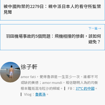
被中國拘禁的2279日：親中派日本人的看守所監禁
見聞
下一篇
→
羽田機場事故的5個問題：飛機相撞的慘劇，該如何
避免？
徐子軒
amor fati，覺得魯莽是一生至少一次、誰都不可
或缺的美德；amor mundi，相信聰明人為的均衡
根本難抵混沌粒沙的傾城。 ▎FB：
37°C 的中國
。
▎Vlog：
魯賓孫
。