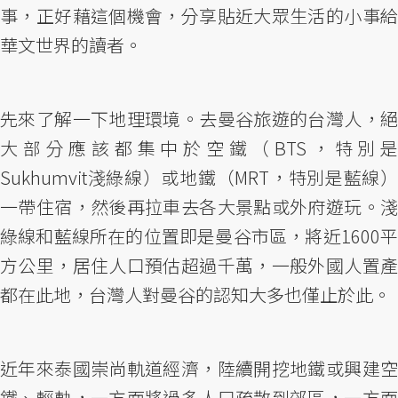
事，正好藉這個機會，分享貼近大眾生活的小事給
華文世界的讀者。
先來了解一下地理環境。去曼谷旅遊的台灣人，絕
大部分應該都集中於空鐵（BTS，特別是
Sukhumvit淺綠線）或地鐵（MRT，特別是藍線）
一帶住宿，然後再拉車去各大景點或外府遊玩。淺
綠線和藍線所在的位置即是曼谷市區，將近1600平
方公里，居住人口預估超過千萬，一般外國人置產
都在此地，台灣人對曼谷的認知大多也僅止於此。
近年來泰國崇尚軌道經濟，陸續開挖地鐵或興建空
鐵、輕軌，一方面將過多人口疏散到郊區，一方面