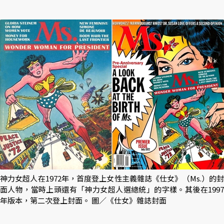
神力女超人在1972年，首度登上女性主義雜誌《仕女》（Ms.）的封
面人物，當時上頭還有「神力女超人選總統」的字樣。其後在1997
年版本，第二次登上封面。 圖／《仕女》雜誌封面