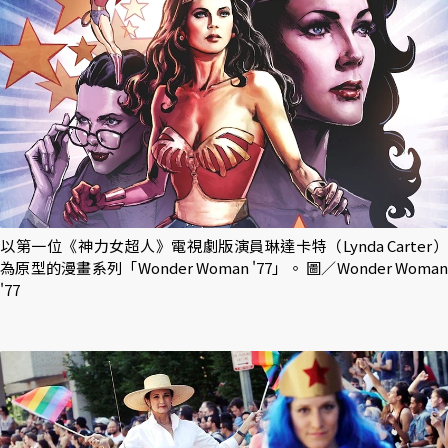
以第一位《神力女超人》電視劇版演員琳達卡特（Lynda Carter）
為原型的漫畫系列「Wonder Woman '77」。 圖／Wonder Woman
'77