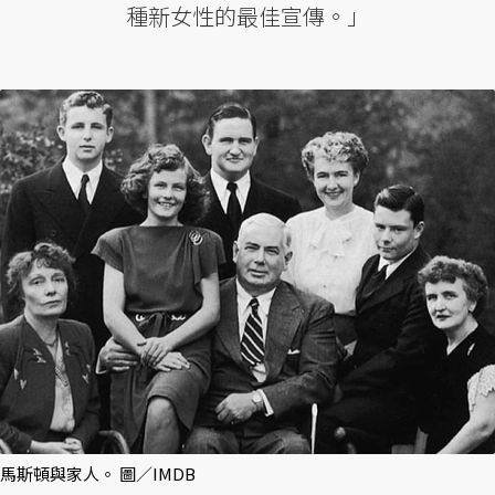
種新女性的最佳宣傳。」
馬斯頓與家人。 圖／IMDB