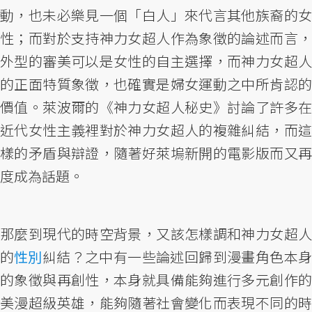
動，也未必樂見一個「白人」來代言其他族裔的女
性；而對於支持神力女超人作為象徵的論述而言，
外型的審美可以是女性的自主選擇，而神力女超人
的正面特質象徵，也確實是婦女運動之中所肯認的
價值。萊波爾的《神力女超人秘史》討論了許多在
近代女性主義裡對於神力女超人的複雜糾結，而這
樣的矛盾與辯證，隨著好萊塢新開的電影版而又再
度成為話題。
那麼到現代的時空背景，又該怎樣調和神力女超人
的
性別
糾結？之中有一些論述回歸到漫畫角色本
的象徵與再創性，本身就具備能夠進行多元創作的
美漫超級英雄，能夠隨著社會變化而表現不同的時