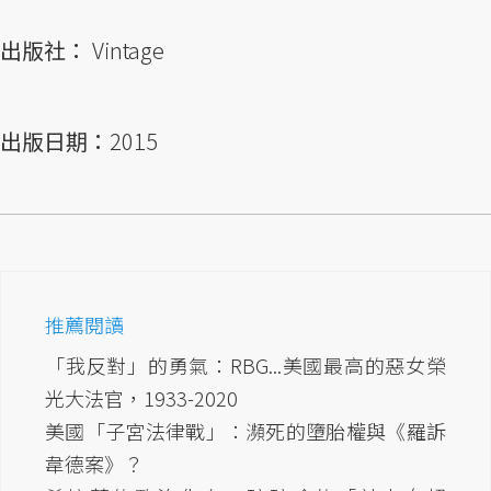
出版社：
Vintage
出版日期：
2015
推薦閱讀
「我反對」的勇氣：RBG...美國最高的惡女榮
光大法官，1933-2020
美國「子宮法律戰」：瀕死的墮胎權與《羅訴
韋德案》？