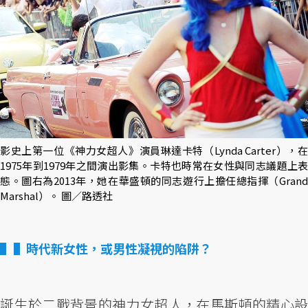
影史上第一位《神力女超人》演員琳達卡特（Lynda Carter），在
1975年到1979年之間演出影集。卡特也時常在女性與同志議題上表
態。圖右為2013年，她在華盛頓的同志遊行上擔任總指揮（Grand
Marshal）。 圖／路透社
▌時代新女性，或男性凝視的陷阱？
誕生於二戰背景的神力女超人，在馬斯頓的精心設