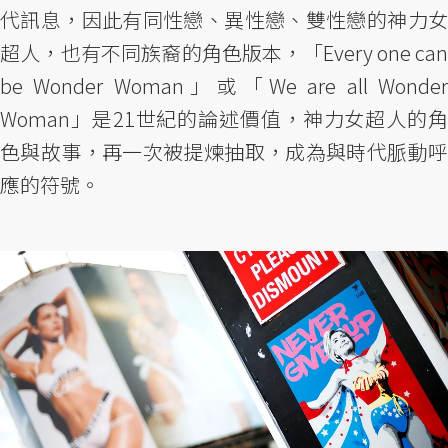
代訊息，因此有同性戀、異性戀、雙性戀的神力女
超人，也有不同族裔的角色版本，「Every one can
be Wonder Woman」或「We are all Wonder
Woman」是21世紀的論述價值，神力女超人的角
色與故事，再一次被提煉抽取，成為與時代脈動呼
應的符號。