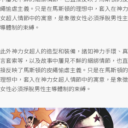
繩愉虐主義。只是在馬斯頓的理想中，套入在神力
女超人情節中的寓意，是象徵女性必須掙脫男性主
導體制的束縛。
此外神力女超人的造型和裝備，諸如神力手環、真
言套索等，以及故事中屢見不鮮的綑綁情節，也直
接反映了馬斯頓的皮繩愉虐主義。只是在馬斯頓的
理想中，套入在神力女超人情節中的寓意，是象徵
女性必須掙脫男性主導體制的束縛。