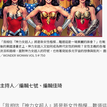
「我相信『神力女超人』將是新女性楷模....難道這是一場美麗的誤會？」在戰
後的美國漫畫史上，神力女超人又如何成為時代女性的映照？女性主義的各種
流派和路線，面對神力女超人的符號，也有著宛如多元宇宙的想像與批判。 圖
／WONDER WOMAN VOL 5＃750
主持人／編輯七號、編輯佳琦
「我相信『神力女超人』將是新女性楷模....難道這