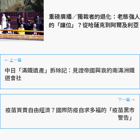
重磅廣播／獨裁者的退化：老態強人
的「讓位」？從哈薩克到阿爾及利亞
←
上一篇
中日「滿鐵遺產」拆除記：見證帝國興衰的南滿洲鐵
道會社
下一篇
→
疫苗買賣自由經濟？國際防疫自求多福的「疫苗黑市
警告」