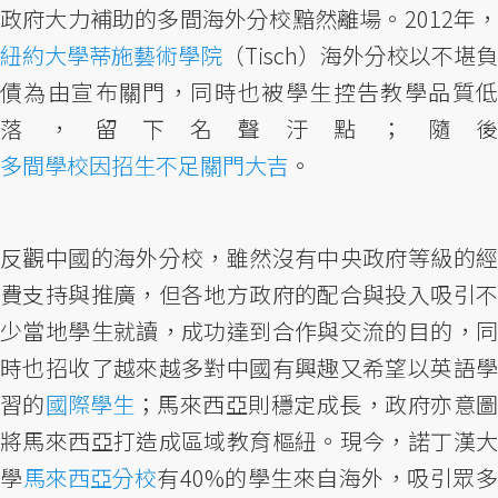
政府大力補助的多間海外分校黯然離場。2012年，
紐約大學蒂施藝術學院
（Tisch）海外分校以不堪負
債為由宣布關門，同時也被學生控告教學品質低
落，留下名聲汙點；隨後
多間學校因招生不足關門大吉
。
反觀中國的海外分校，雖然沒有中央政府等級的經
費支持與推廣，但各地方政府的配合與投入吸引不
少當地學生就讀，成功達到合作與交流的目的，同
時也招收了越來越多對中國有興趣又希望以英語學
習的
國際學生
；馬來西亞則穩定成長，政府亦意
將馬來西亞打造成區域教育樞紐。現今，諾丁漢大
學
馬來西亞分校
有40%的學生來自海外，吸引眾