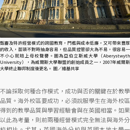
甄審及特許經營模式的跨國教育，門檻與成本低廉，又可帶來豐厚
的收入，苗頭不對時抽身容易，但品質控管卻大為不易，很容易一
不小心就賠上母校聲譽。圖為亞伯立斯威大學（Aberystwyth
University），為威爾斯大學聯盟的創始成員之一，2007年威爾斯
大學終止聯邦制度後更名。 圖／維基共享
不論採取何種合作模式，成功與否的關鍵在於教學
品質。海外校區要成功，必須說服學生在海外校區
得到的教學品質與學習經驗會與在英國相當。如果
以此為考量，則前兩種經營模式完全無法與海外分
校相比。尤其，英國海外分校與英國本地大學一