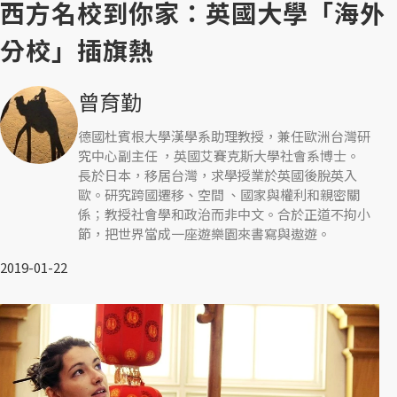
西方名校到你家：英國大學「海外
分校」插旗熱
曾育勤
德國杜賓根大學漢學系助理教授，兼任歐洲台灣研
究中心副主任 ，英國艾賽克斯大學社會系博士。
長於日本，移居台灣，求學授業於英國後脫英入
歐。研究跨國遷移、空間 、國家與權利和親密關
係；教授社會學和政治而非中文。合於正道不拘小
節，把世界當成一座遊樂園來書寫與遨遊。
2019-01-22