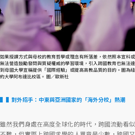
如果授課方式與母校的教育哲學或理念有所落差，依然照本宣科或
無法營造鼓勵發問與質疑權威的學習環境，引入跨國教育也無法達
到母國大學宣稱提供「國際經驗」或提高高教品質的目的。圖為紐
約大學阿布達比校區。 圖／歐新社
▌對外招手：中東與亞洲國家的「海外分校」熱潮
雖然我們身處在高度全球化的時代，跨國流動看似
不難，但實際上跨國求學的人畢竟是少數，跨國又